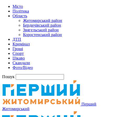
Місто
Політика
Область
Житомирський район
Бердичівський район
Звягельський район
Коростенський район
ДТП
Кримінал
Гроші
Спорт
Цікаво
Скандали
Фото/Відео
Пошук
Перший
Житомирський