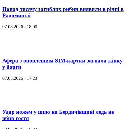
Понад тисячу загиблих рибин виявили в річці в
Радомишлі
07.08.2026 - 18:00
Афера з оновленням SIM-картки загнала жінку
у борги
07.08.2026 - 17:23
Удар ножем у шию на Бердичівщині ледь не
вбив гостя