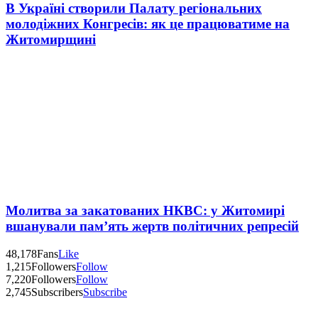
В Україні створили Палату регіональних
молодіжних Конгресів: як це працюватиме на
Житомирщині
Молитва за закатованих НКВС: у Житомирі
вшанували пам’ять жертв політичних репресій
48,178
Fans
Like
1,215
Followers
Follow
7,220
Followers
Follow
2,745
Subscribers
Subscribe