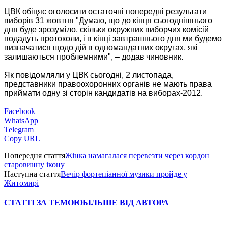
ЦВК обіцяє оголосити остаточні попередні результати
виборів 31 жовтня "Думаю, що до кінця сьогоднішнього
дня буде зрозуміло, скільки окружних виборчих комісій
подадуть протоколи, і в кінці завтрашнього дня ми будемо
визначатися щодо дій в одномандатних округах, які
залишаються проблемними", – додав чиновник.
Як повідомляли у ЦВК сьогодні, 2 листопада,
представники правоохоронних органів не мають права
приймати одну зі сторін кандидатів на виборах-2012.
Facebook
WhatsApp
Telegram
Copy URL
Попередня стаття
Жінка намагалася перевезти через кордон
старовинну ікону
Наступна стаття
Вечір фортепіанної музики пройде у
Житомирі
СТАТТІ ЗА ТЕМОЮ
БІЛЬШЕ ВІД АВТОРА