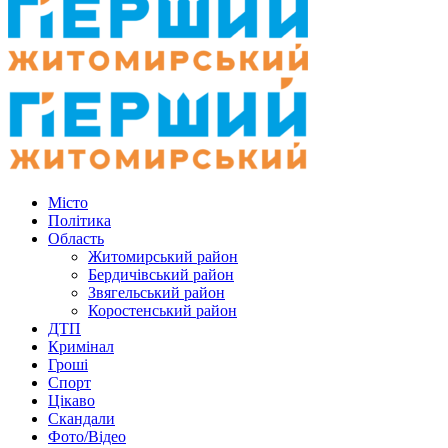
Місто
Політика
Область
Житомирський район
Бердичівський район
Звягельський район
Коростенський район
ДТП
Кримінал
Гроші
Спорт
Цікаво
Скандали
Фото/Відео