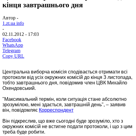
кінця завтрашнього дня
Автор -
1.zt.ua info
-
02.11.2012 - 17:03
Facebook
WhatsApp
Telegram
Copy URL
Центральна виборча комісія сподівається отримати всі
протоколи від усіх окружних комісій до кінця 3 листопада,
тобто завтрашнього дня, повідомив член ЦВК Михайло
Охендовський.
"Максимальний термін, коли ситуація стане абсолютно
зрозумілою, мені здається, завтрашній день", – заявив
він, повідомляє
Корреспондент
Він підкреслив, що вже сьогодні буде зрозуміло, хто з
окружних комісій не встигне подати протоколи, і що з цим
треба буде робити.