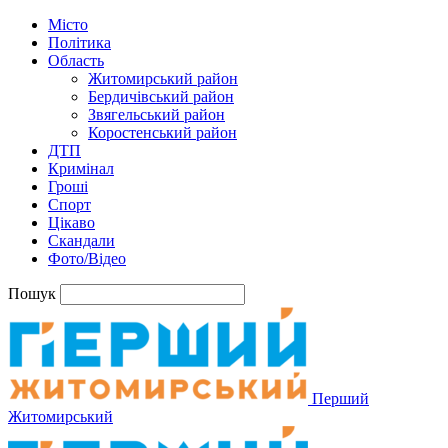
Місто
Політика
Область
Житомирський район
Бердичівський район
Звягельський район
Коростенський район
ДТП
Кримінал
Гроші
Спорт
Цікаво
Скандали
Фото/Відео
Пошук
Перший
Житомирський