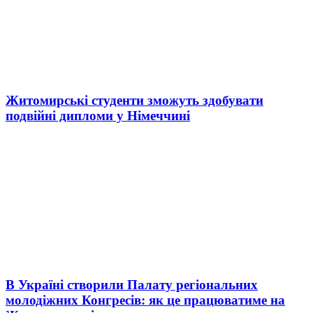
Житомирські студенти зможуть здобувати
подвійні дипломи у Німеччині
В Україні створили Палату регіональних
молодіжних Конгресів: як це працюватиме на