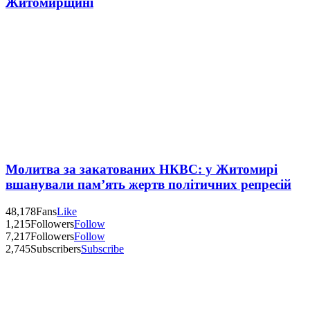
Житомирщині
Молитва за закатованих НКВС: у Житомирі
вшанували пам’ять жертв політичних репресій
48,178
Fans
Like
1,215
Followers
Follow
7,217
Followers
Follow
2,745
Subscribers
Subscribe