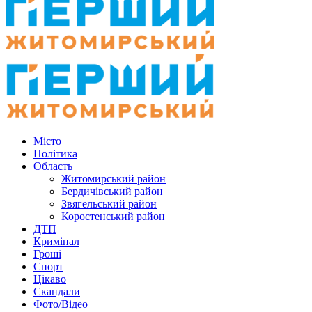
Місто
Політика
Область
Житомирський район
Бердичівський район
Звягельський район
Коростенський район
ДТП
Кримінал
Гроші
Спорт
Цікаво
Скандали
Фото/Відео