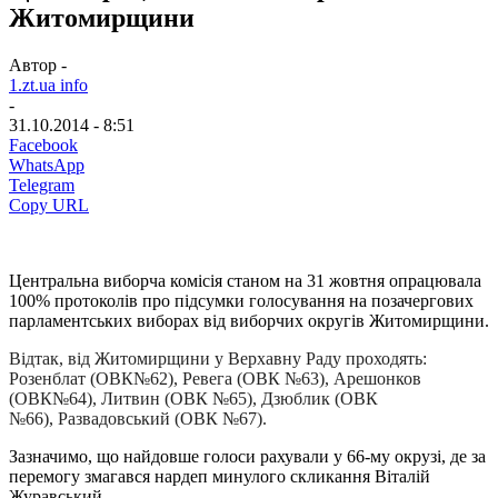
Житомирщини
Автор -
1.zt.ua info
-
31.10.2014 - 8:51
Facebook
WhatsApp
Telegram
Copy URL
Центральна виборча комісія станом на 31 жовтня опрацювала
100% протоколів про підсумки голосування на позачергових
парламентських виборах від виборчих округів Житомирщини.
Відтак, від Житомирщини у Верхавну Раду проходять:
Розенблат (ОВК№62), Ревега (ОВК №63), Арешонков
(ОВК№64),
Литвин (ОВК №65), Дзюблик (ОВК
№66),
Развадовський (ОВК №67).
Зазначимо, що найдовше голоси рахували у 66-му окрузі, де за
перемогу змагався нардеп минулого скликання Віталій
Журавський.