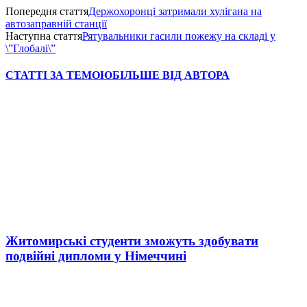
Попередня стаття
Держохоронці затримали хулігана на
автозаправній станції
Наступна стаття
Рятувальники гасили пожежу на складі у
\”Глобалі\”
СТАТТІ ЗА ТЕМОЮ
БІЛЬШЕ ВІД АВТОРА
Житомирські студенти зможуть здобувати
подвійні дипломи у Німеччині