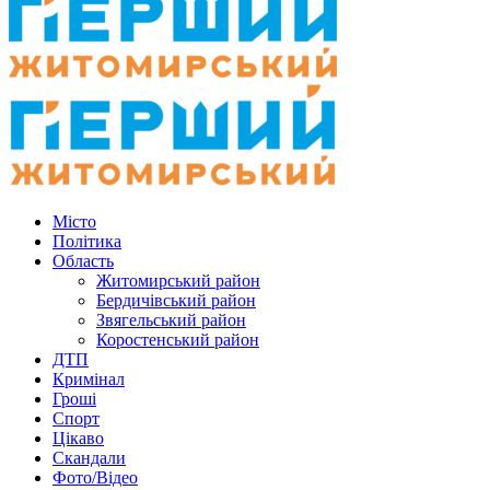
Місто
Політика
Область
Житомирський район
Бердичівський район
Звягельський район
Коростенський район
ДТП
Кримінал
Гроші
Спорт
Цікаво
Скандали
Фото/Відео