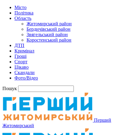
Місто
Політика
Область
Житомирський район
Бердичівський район
Звягельський район
Коростенський район
ДТП
Кримінал
Гроші
Спорт
Цікаво
Скандали
Фото/Відео
Пошук
Перший
Житомирський