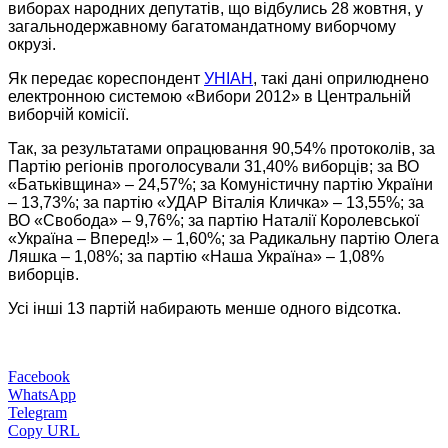
виборах народних депутатів, що відбулись 28 жовтня, у
загальнодержавному багатомандатному виборчому
окрузі.
Як передає кореспондент
УНІАН
, такі дані оприлюднено
електронною системою «Вибори 2012» в Центральній
виборчій комісії.
Так, за результатами опрацювання 90,54% протоколів, за
Партію регіонів проголосували 31,40% виборців; за ВО
«Батьківщина» – 24,57%; за Комуністичну партію України
– 13,73%; за партію «УДАР Віталія Кличка» – 13,55%; за
ВО «Свобода» – 9,76%; за партію Наталії Королевської
«Україна – Вперед!» – 1,60%; за Радикальну партію Олега
Ляшка – 1,08%; за партію «Наша Україна» – 1,08%
виборців.
Усі інші 13 партій набирають менше одного відсотка.
Facebook
WhatsApp
Telegram
Copy URL