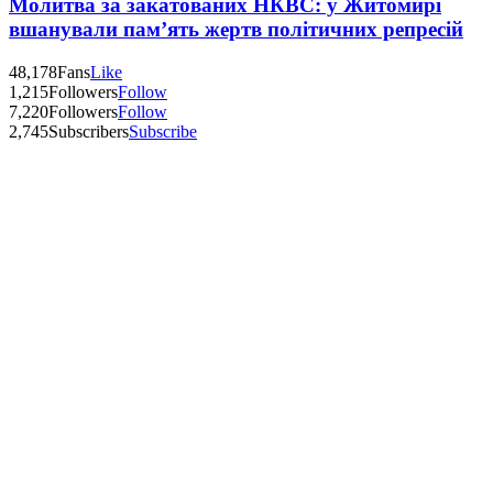
Молитва за закатованих НКВС: у Житомирі
вшанували пам’ять жертв політичних репресій
48,178
Fans
Like
1,215
Followers
Follow
7,220
Followers
Follow
2,745
Subscribers
Subscribe