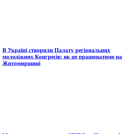
В Україні створили Палату регіональних
молодіжних Конгресів: як це працюватиме на
Житомирщині