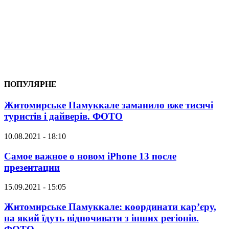
ПОПУЛЯРНЕ
Житомирське Памуккале заманило вже тисячі
туристів і дайверів. ФОТО
10.08.2021 - 18:10
Самое важное о новом iPhone 13 после
презентации
15.09.2021 - 15:05
Житомирське Памуккале: координати кар’єру,
на який їдуть відпочивати з інших регіонів.