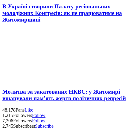
В Україні створили Палату регіональних
молодіжних Конгресів: як це працюватиме на
Житомирщині
Молитва за закатованих НКВС: у Житомирі
вшанували пам’ять жертв політичних репресій
48,178
Fans
Like
1,215
Followers
Follow
7,206
Followers
Follow
2,745
Subscribers
Subscribe