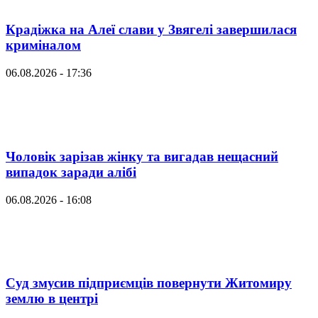
Крадіжка на Алеї слави у Звягелі завершилася
криміналом
06.08.2026 - 17:36
Чоловік зарізав жінку та вигадав нещасний
випадок заради алібі
06.08.2026 - 16:08
Суд змусив підприємців повернути Житомиру
землю в центрі