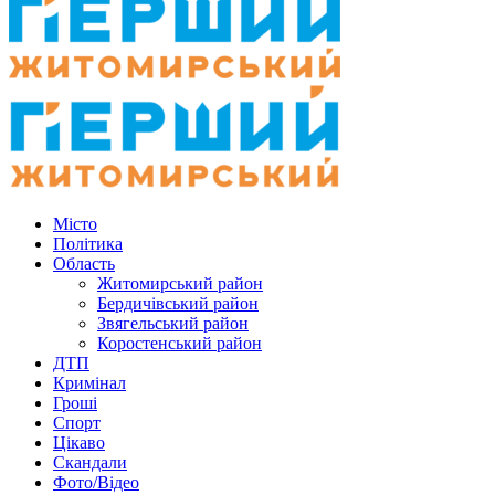
Місто
Політика
Область
Житомирський район
Бердичівський район
Звягельський район
Коростенський район
ДТП
Кримінал
Гроші
Спорт
Цікаво
Скандали
Фото/Відео