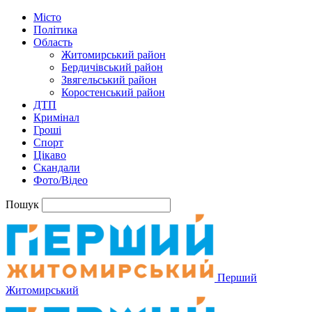
Місто
Політика
Область
Житомирський район
Бердичівський район
Звягельський район
Коростенський район
ДТП
Кримінал
Гроші
Спорт
Цікаво
Скандали
Фото/Відео
Пошук
Перший
Житомирський