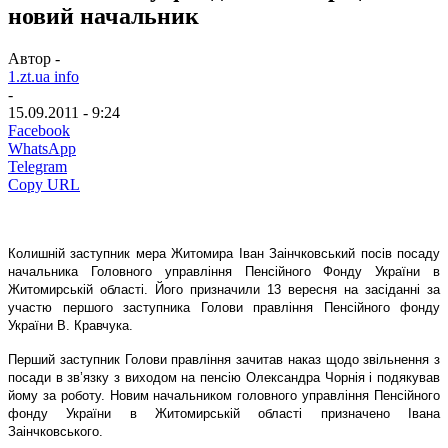
новий начальник
Автор -
1.zt.ua info
-
15.09.2011 - 9:24
Facebook
WhatsApp
Telegram
Copy URL
Колишній заступник мера Житомира Іван Заінчковський посів посаду
начальника Головного управління Пенсійного Фонду України в
Житомирській області.
Його призначили 13 вересня на засіданні за
участю першого заступника Голови правління Пенсійного фонду
України В. Кравчука.
Перший заступник Голови правління зачитав наказ щодо звільнення з
посади в зв’язку з виходом на пенсію Олександра Чорнія і подякував
йому за роботу. Новим начальником головного управління Пенсійного
фонду України в Житомирській області призначено Івана
Заінчковського.