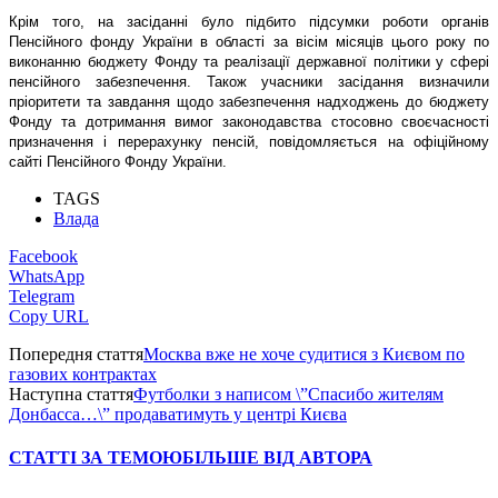
Крім того, на засіданні було підбито підсумки роботи органів
Пенсійного фонду України в області за вісім місяців цього року по
виконанню бюджету Фонду та реалізації державної політики у сфері
пенсійного забезпечення.
Також учасники засідання визначили
пріоритети та завдання щодо забезпечення надходжень до бюджету
Фонду та дотримання вимог законодавства стосовно своєчасності
призначення і перерахунку пенсій, повідомляється на офіційному
сайті Пенсійного Фонду України.
TAGS
Влада
Facebook
WhatsApp
Telegram
Copy URL
Попередня стаття
Москва вже не хоче судитися з Києвом по
газових контрактах
Наступна стаття
Футболки з написом \”Спасибо жителям
Донбасса…\” продаватимуть у центрі Києва
СТАТТІ ЗА ТЕМОЮ
БІЛЬШЕ ВІД АВТОРА