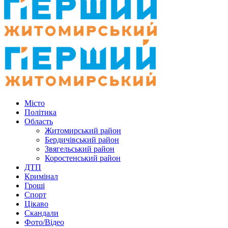
Місто
Політика
Область
Житомирський район
Бердичівський район
Звягельський район
Коростенський район
ДТП
Кримінал
Гроші
Спорт
Цікаво
Скандали
Фото/Відео