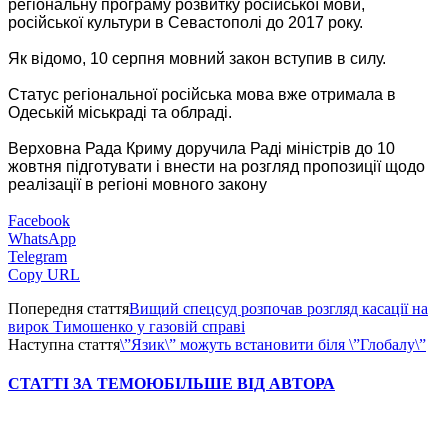
регіональну програму розвитку російської мови,
російської культури в Севастополі до 2017 року.
Як відомо, 10 серпня мовний закон вступив в силу.
Статус регіональної російська мова вже отримала в
Одеській міськраді та облраді.
Верховна Рада Криму доручила Раді міністрів до 10
жовтня підготувати і внести на розгляд пропозиції щодо
реалізації в регіоні мовного закону
Facebook
WhatsApp
Telegram
Copy URL
Попередня стаття
Вищий спецсуд розпочав розгляд касації на
вирок Тимошенко у газовій справі
Наступна стаття
\”Язик\” можуть встановити біля \”Глобалу\”
СТАТТІ ЗА ТЕМОЮ
БІЛЬШЕ ВІД АВТОРА