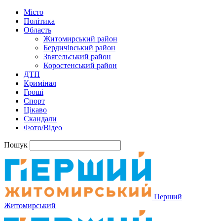
Місто
Політика
Область
Житомирський район
Бердичівський район
Звягельський район
Коростенський район
ДТП
Кримінал
Гроші
Спорт
Цікаво
Скандали
Фото/Відео
Пошук
Перший
Житомирський