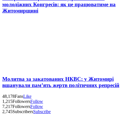
молодіжних Конгресів: як це працюватиме на
Житомирщині
Молитва за закатованих НКВС: у Житомирі
вшанували пам’ять жертв політичних репресій
48,178
Fans
Like
1,215
Followers
Follow
7,217
Followers
Follow
2,745
Subscribers
Subscribe