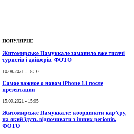
ПОПУЛЯРНЕ
Житомирське Памуккале заманило вже тисячі
туристів і дайверів. ФОТО
10.08.2021 - 18:10
Самое важное о новом iPhone 13 после
презентации
15.09.2021 - 15:05
Житомирське Памуккале: координати кар’єру,
на який їдуть відпочивати з інших регіонів.
ФОТО