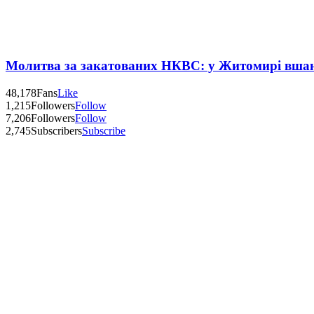
Молитва за закатованих НКВС: у Житомирі вшану
48,178
Fans
Like
1,215
Followers
Follow
7,206
Followers
Follow
2,745
Subscribers
Subscribe