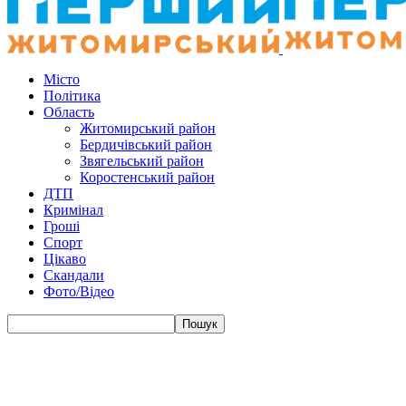
Місто
Політика
Область
Житомирський район
Бердичівський район
Звягельський район
Коростенський район
ДТП
Кримінал
Гроші
Спорт
Цікаво
Скандали
Фото/Відео