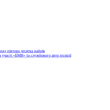
над півтора десятка набоїв
участі «БМВ» та службового авто поліції