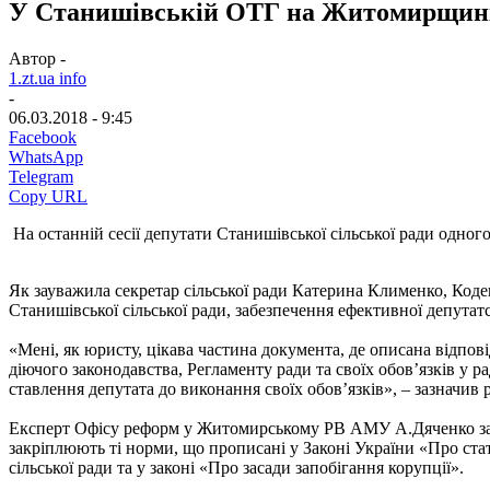
У Станишівській ОТГ на Житомирщині 
Автор -
1.zt.ua info
-
06.03.2018 - 9:45
Facebook
WhatsApp
Telegram
Copy URL
На останній сесії депутати Станишівської сільської ради одно
Як зауважила секретар сільської ради Катерина Клименко, Коде
Станишівської сільської ради, забезпечення ефективної депутатсь
«Мені, як юристу, цікава частина документа, де описана відпові
діючого законодавства, Регламенту ради та своїх обов’язків у р
ставлення депутата до виконання своїх обов’язків», – зазнач
Експерт Офісу реформ у Житомирському РВ АМУ А.Дяченко заува
закріплюють ті норми, що прописані у Законі України «Про ста
сільської ради та у законі «Про засади запобігання корупції».