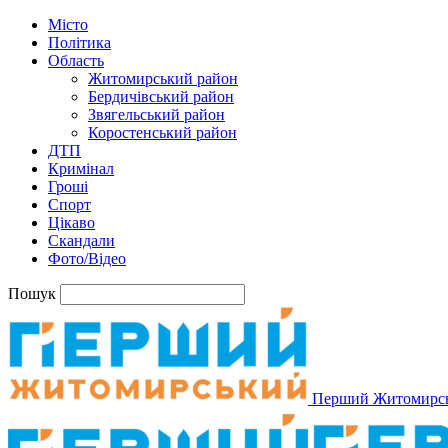
Місто
Політика
Область
Житомирський район
Бердичівський район
Звягельський район
Коростенський район
ДТП
Кримінал
Гроші
Спорт
Цікаво
Скандали
Фото/Відео
Пошук
Перший Житомирс