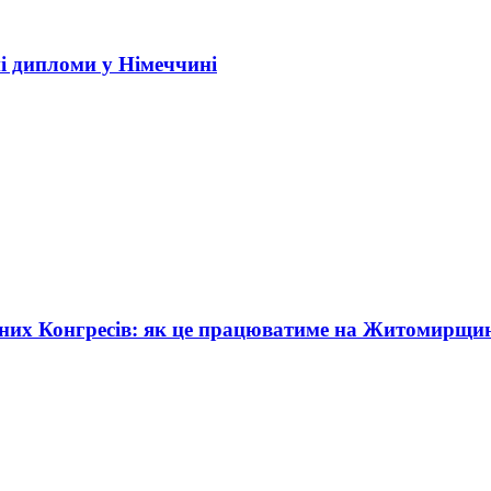
і дипломи у Німеччині
жних Конгресів: як це працюватиме на Житомирщи