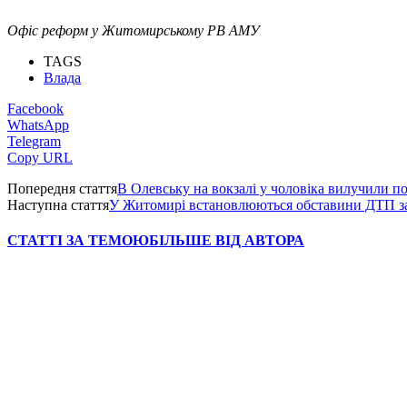
Офіс реформ у Житомирському РВ АМУ
TAGS
Влада
Facebook
WhatsApp
Telegram
Copy URL
Попередня стаття
В Олевську на вокзалі у чоловіка вилучили по
Наступна стаття
У Житомирі встановлюються обставини ДТП за 
СТАТТІ ЗА ТЕМОЮ
БІЛЬШЕ ВІД АВТОРА