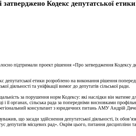
затверджено Кодекс депутатської етики
голосно підтримали проект рішення «Про затвердження Кодексу де
кс депутатської етики розроблено на виконання рішення попереднь
кої діяльності та уніфікації вимог до депутатів сільської ради.
дальність за порушення норм Кодексу: які наслідки він матиме дл
аді і її органах, сільська рада за попередніми висновками профіл
ив регіональний консультант з юридичних питань АМУ Андрій Дяч
жив, що засади здійснення депутатської діяльності, їх обов’яз
тус депутатів місцевих рад». Окрім цього, питання дисципліни т