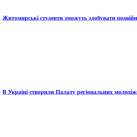
Житомирські студенти зможуть здобувати подвійн
В Україні створили Палату регіональних молоді