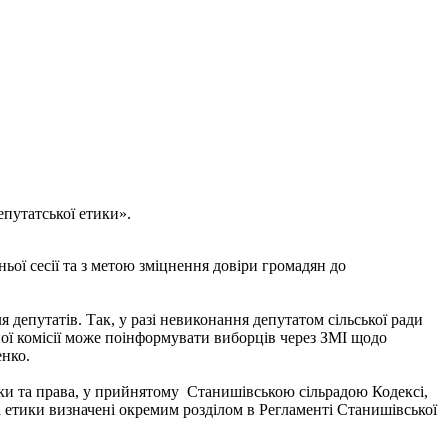
путатської етики».
ої сесії та з метою зміцнення довіри громадян до
я депутатів. Так, у разі невиконання депутатом сільської ради
ьної комісії може поінформувати виборців через ЗМІ щодо
енко.
ки та права, у прийнятому Станишівською сільрадою Кодексі,
а етики визначені окремим розділом в Регламенті Станишівської