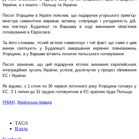
України, а з іншого – Польщі та України.
Посол Угорщини в Україні пояснив, що подарунок угорського прем’єр-
міністра символічно виражає активну співпрацю і узгодженість дій,
яка пов’язує Будапешт та Варшаву в ході виконання обов’язків
головування в Євросоюзі.
За його словами, тісний зв’язок символізує і той факт, що саме з цим
вином святкують у Будапешті завершення керівних повноважень
Угорщини, а у Варшаві вітають початок польського головування.
Посол зазначив, що цей подарунок втілює визнання європейських
інтеграційних зусиль України, успіхів, досягнутих у процесі зближення
ЄС і України.
Як відомо, з 1 січня по 30 червня поточного року Угорщина головує у
ЄС. З 1 липня до 31 грудня головуючою в ЄС країною буде Польща.
УНІАН
,
Українська правда
TAGS
Влада