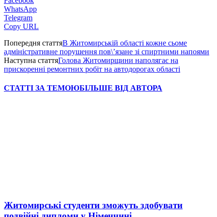
Facebook
WhatsApp
Telegram
Copy URL
Попередня стаття
В Житомирській області кожне сьоме
адміністративне порушення пов\’язане зі спиртними напоями
Наступна стаття
Голова Житомирщини наполягає на
прискоренні ремонтних робіт на автодорогах області
СТАТТІ ЗА ТЕМОЮ
БІЛЬШЕ ВІД АВТОРА
Житомирські студенти зможуть здобувати
подвійні дипломи у Німеччині