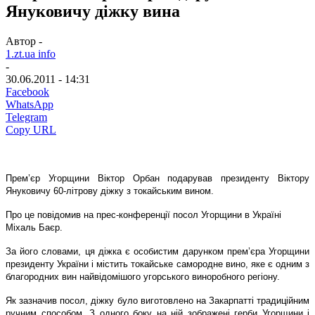
Януковичу діжку вина
Автор -
1.zt.ua info
-
30.06.2011 - 14:31
Facebook
WhatsApp
Telegram
Copy URL
Прем’єр Угорщини Віктор Орбан подарував президенту Віктору
Януковичу 60-літрову діжку з токайським вином.
Про це повідомив на прес-конференції посол Угорщини в Україні
Міхаль Баєр.
За його словами, ця діжка є особистим дарунком прем’єра Угорщини
президенту України і містить токайське самородне вино, яке є одним з
благородних вин найвідомішого угорського виноробного регіону.
Як зазначив посол, діжку було виготовлено на Закарпатті традиційним
ручним способом. З одного боку на ній зображені герби Угорщини і