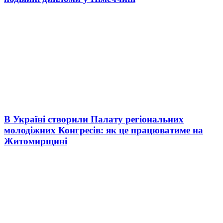
В Україні створили Палату регіональних
молодіжних Конгресів: як це працюватиме на
Житомирщині