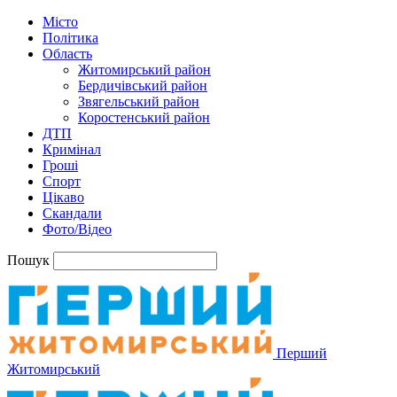
Місто
Політика
Область
Житомирський район
Бердичівський район
Звягельський район
Коростенський район
ДТП
Кримінал
Гроші
Спорт
Цікаво
Скандали
Фото/Відео
Пошук
Перший
Житомирський