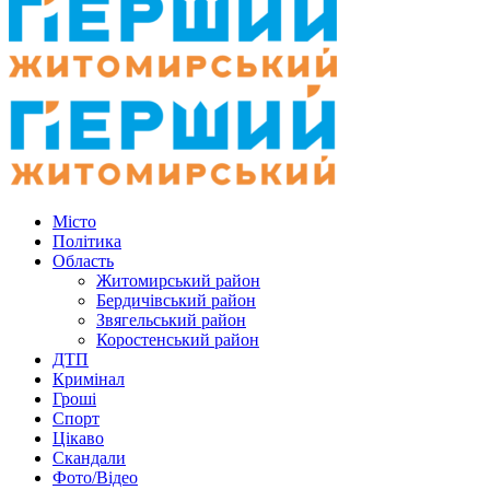
Місто
Політика
Область
Житомирський район
Бердичівський район
Звягельський район
Коростенський район
ДТП
Кримінал
Гроші
Спорт
Цікаво
Скандали
Фото/Відео