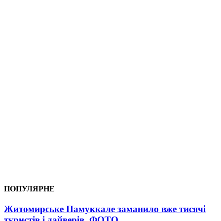
ПОПУЛЯРНЕ
Житомирське Памуккале заманило вже тисячі
туристів і дайверів. ФОТО