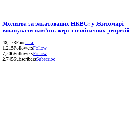
Молитва за закатованих НКВС: у Житомирі
вшанували пам’ять жертв політичних репресій
48,178
Fans
Like
1,215
Followers
Follow
7,206
Followers
Follow
2,745
Subscribers
Subscribe