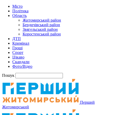
Місто
Політика
Область
Житомирський район
Бердичівський район
Звягельський район
Коростенський район
ДТП
Кримінал
Гроші
Спорт
Цікаво
Скандали
Фото/Відео
Пошук
Перший
Житомирський