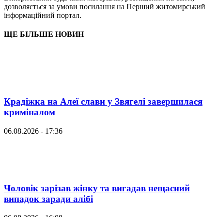
дозволяється за умови посилання на Перший житомирський
інформаційний портал.
ЩЕ БІЛЬШЕ НОВИН
Крадіжка на Алеї слави у Звягелі завершилася
криміналом
06.08.2026 - 17:36
Чоловік зарізав жінку та вигадав нещасний
випадок заради алібі