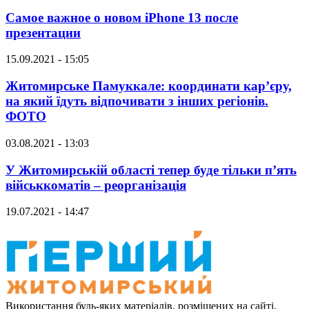
Самое важное о новом iPhone 13 после
презентации
15.09.2021 - 15:05
Житомирське Памуккале: координати кар’єру,
на який їдуть відпочивати з інших регіонів.
ФОТО
03.08.2021 - 13:03
У Житомирській області тепер буде тільки п’ять
військкоматів – реорганізація
19.07.2021 - 14:47
Використання будь-яких матеріалів, розміщених на сайті,