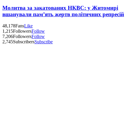
Молитва за закатованих НКВС: у Житомирі
вшанували пам’ять жертв політичних репресій
48,178
Fans
Like
1,215
Followers
Follow
7,206
Followers
Follow
2,745
Subscribers
Subscribe