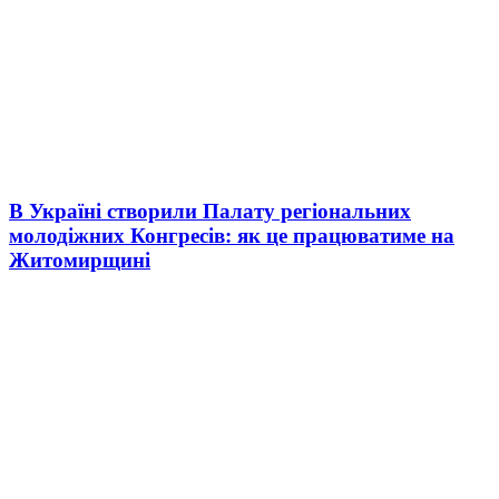
В Україні створили Палату регіональних
молодіжних Конгресів: як це працюватиме на
Житомирщині