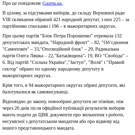
Про це повідомляє
Gazeta.ua.
В цілому, за підсумками виборів, до складу Верховної ради
VIII скликання обраний 421 народний депутат, з них 225 – за
партійними списками і 196 – в мажоритарних округах.
При цьому партія "Блок Петра Порошенко" отримала 132
депутатських мандата, "Народний фронт" – 82, "Об’єднання
"Самопоміч" – 33,"Опозиційний блок" – 29, Радикальна
партія Олега Ляшка – 22,"Батьківщина"- 19, ВО "Свобода" –
6. Від партій "Сильна Україна","Заступ", "Воля" і "Правий
сектор" обрано по одному народному депутату в
мажоритарних округах.
Крім того, в 94 мажоритарних округах обрані депутати, які
балотувалися як самовисуванці.
Відповідно до закону, новообрані депутати не пізніше, ніж
через 20 днів після офіційної публікації результатів виборів
мають подати до ЦВК документи про звільнення з роботи,
несумісної з депутатським мандатом або про відмову від
іншого представницького мандата.