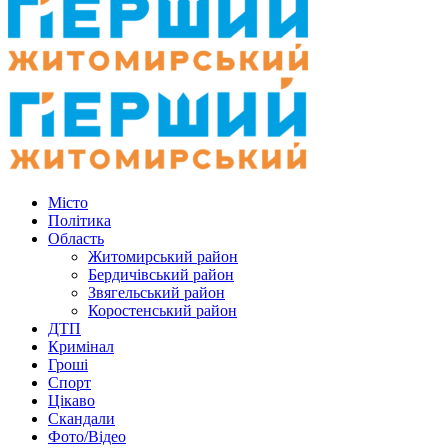
Місто
Політика
Область
Житомирський район
Бердичівський район
Звягельський район
Коростенський район
ДТП
Кримінал
Гроші
Спорт
Цікаво
Скандали
Фото/Відео