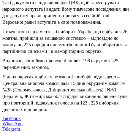
Такі документи є підставою для ЦВК, щоб зареєструвати
народного депутата і видати йому тимчасове посвідчення, яке
дає депутату право принести присягу в сесійній залі
Верховної ради і вступити в свої повноваження.
Позачергові парламентські вибори в Україні, що відбулися 26
жовтня, пройшли за змішаною системою – відповідно до
закону, по 225 народних депутатів повинні були обиратися за
партійними списками і в мажоритарних округах.
Водночас, вони були проведені лише в 198 округах з 225,
передбачених законом.
У двох округах підбиття результатів виборів відкладено –
Центральна виборча комісія дала 15 днів окружним комісіям
№38 (Новомосковськ, Дніпропетровська область) і №63
(Бердичів, Житомирська область) для виконання рішень судів
про повторний підрахунок голосів на 123 і 225 виборчих
дільницях відповідно.
Facebook
WhatsApp
Telegram