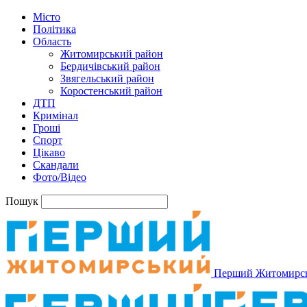
Місто
Політика
Область
Житомирський район
Бердичівський район
Звягельський район
Коростенський район
ДТП
Кримінал
Гроші
Спорт
Цікаво
Скандали
Фото/Відео
Пошук
Перший Житомирс