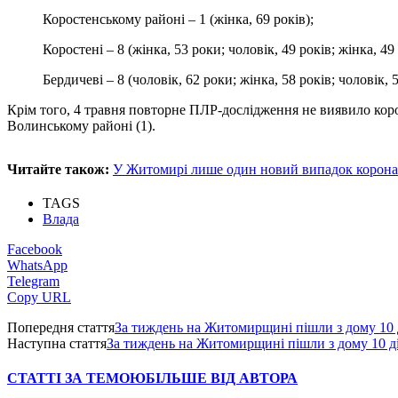
Коростенському районі – 1 (жінка, 69 років);
Коростені – 8 (жінка, 53 роки; чоловік, 49 років; жінка, 49 
Бердичеві – 8 (чоловік, 62 роки; жінка, 58 років; чоловік, 5
Крім того, 4 травня повторне ПЛР-дослідження не виявило корон
Волинському районі (1).
Читайте також:
У Житомирі лише один новий випадок коронав
TAGS
Влада
Facebook
WhatsApp
Telegram
Copy URL
Попередня стаття
За тиждень на Житомирщині пішли з дому 10 
Наступна стаття
За тиждень на Житомирщині пішли з дому 10 д
СТАТТІ ЗА ТЕМОЮ
БІЛЬШЕ ВІД АВТОРА