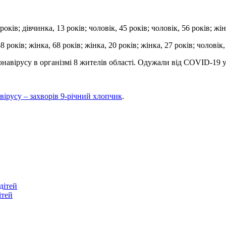
років; дівчинка, 13 років; чоловік, 45 років; чоловік, 56 років; жін
8 років; жінка, 68 років; жінка, 20 років; жінка, 27 років; чоловік,
авірусу в організмі 8 жителів області. Одужали від COVID-19 у Б
ірусу – захворів 9-річний хлопчик
.
дітей
ітей