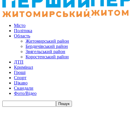
Місто
Політика
Область
Житомирський район
Бердичівський район
Звягельський район
Коростенський район
ДТП
Кримінал
Гроші
Спорт
Цікаво
Скандали
Фото/Відео