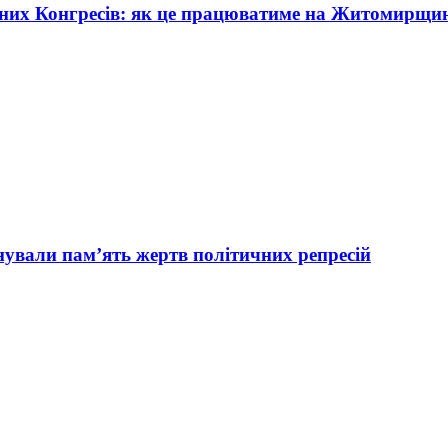
жних Конгресів: як це працюватиме на Житомирщи
вали пам’ять жертв політичних репресій