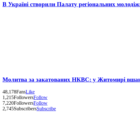
В Україні створили Палату регіональних молоді
Молитва за закатованих НКВС: у Житомирі вшану
48,178
Fans
Like
1,215
Followers
Follow
7,220
Followers
Follow
2,745
Subscribers
Subscribe