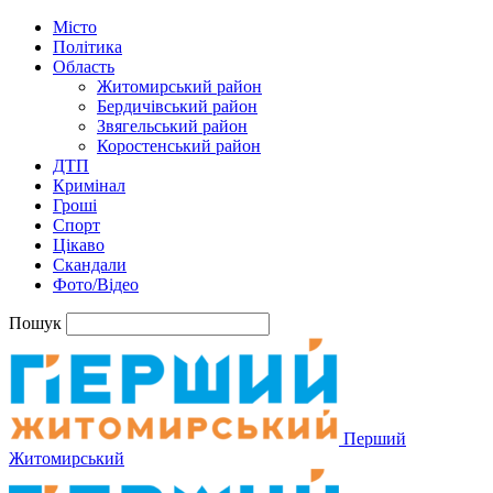
Місто
Політика
Область
Житомирський район
Бердичівський район
Звягельський район
Коростенський район
ДТП
Кримінал
Гроші
Спорт
Цікаво
Скандали
Фото/Відео
Пошук
Перший
Житомирський