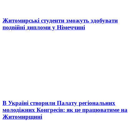
Житомирські студенти зможуть здобувати
подвійні дипломи у Німеччині
В Україні створили Палату регіональних
молодіжних Конгресів: як це працюватиме на
Житомирщині