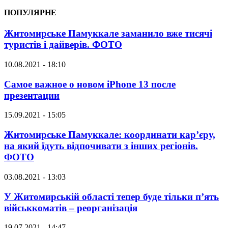
ПОПУЛЯРНЕ
Житомирське Памуккале заманило вже тисячі
туристів і дайверів. ФОТО
10.08.2021 - 18:10
Самое важное о новом iPhone 13 после
презентации
15.09.2021 - 15:05
Житомирське Памуккале: координати кар’єру,
на який їдуть відпочивати з інших регіонів.
ФОТО
03.08.2021 - 13:03
У Житомирській області тепер буде тільки п’ять
військкоматів – реорганізація
19.07.2021 - 14:47