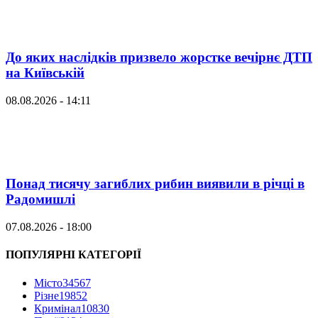
До яких наслідків призвело жорстке вечірнє ДТП
на Київській
08.08.2026 - 14:11
Понад тисячу загиблих рибин виявили в річці в
Радомишлі
07.08.2026 - 18:00
ПОПУЛЯРНІ КАТЕГОРІЇ
Місто
34567
Різне
19852
Кримінал
10830