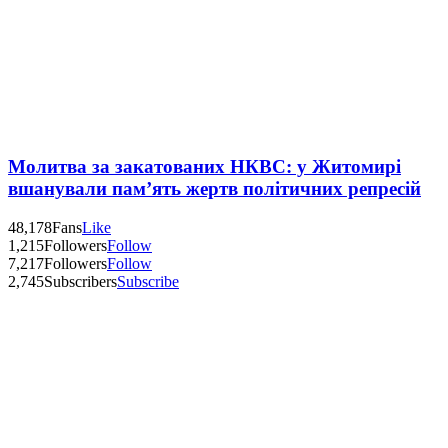
Молитва за закатованих НКВС: у Житомирі
вшанували пам’ять жертв політичних репресій
48,178
Fans
Like
1,215
Followers
Follow
7,217
Followers
Follow
2,745
Subscribers
Subscribe