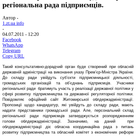
регіональна рада підприємців.
Автор -
1.zt.ua info
-
04.07.2011 - 12:20
Facebook
WhatsApp
Telegram
Copy URL
Такий консультативно-дорадчий орган буде створений при обласній
державній адміністрації на виконання указу Прем’єр-Міністра України.
До складу ради увійдуть суб’єкти підприємницької діяльності,
громадських організацій та об’єднань підприємців. Учасники
регіональної ради братимуть участь у реалізації державної політики у
сфері розвитку підприємництва та державної регуляторної політики.
Повідомляє офіційний сайт Житомирської облдержадміністрації.
Пропозиції щодо кандидатур, які увійдуть до складу ради, мають
надати представники громадської ради. Але, персональний склад
регіональної ради підприємців затверджується розпорядженням
голови облдержадміністрації. Зазначимо, на даний при
облдержадміністрації діє обласна координаційна рада з питань
розвитку підприємництва та обласний комітет з економічних реформ