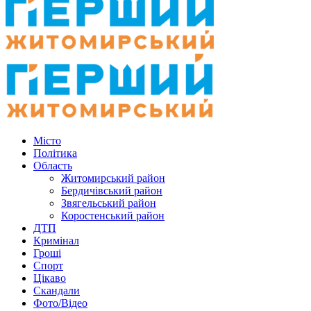
Місто
Політика
Область
Житомирський район
Бердичівський район
Звягельський район
Коростенський район
ДТП
Кримінал
Гроші
Спорт
Цікаво
Скандали
Фото/Відео