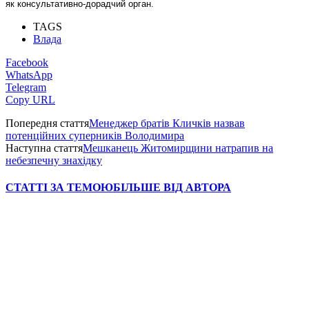
як консультативно-дорадчий орган.
TAGS
Влада
Facebook
WhatsApp
Telegram
Copy URL
Попередня стаття
Менеджер братів Кличків назвав
потенційних суперників Володимира
Наступна стаття
Мешканець Житомирщини натрапив на
небезпечну знахідку
СТАТТІ ЗА ТЕМОЮ
БІЛЬШЕ ВІД АВТОРА