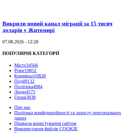
Викрили новий канал міграції за 15 тисяч
доларів у Житомирі
07.08.2026 - 12:28
ПОПУЛЯРНІ КАТЕГОРІЇ
Місто
34566
Різне
19852
Кримінал
10828
Події
9132
Політика
4984
Люди
4575
Гроші
3838
Про нас
Політика конфіденційності та захисту персональних
даних
Правила користування сайтом
Використання файлів COOKIE