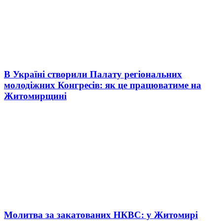
В Україні створили Палату регіональних
молодіжних Конгресів: як це працюватиме на
Житомирщині
Молитва за закатованих НКВС: у Житомирі