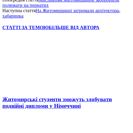
полювати на пернатих
Наступна стаття
На Житомирщині затримали архітектора-
хабарника
СТАТТІ ЗА ТЕМОЮ
БІЛЬШЕ ВІД АВТОРА
Житомирські студенти зможуть здобувати
подвійні дипломи у Німеччині