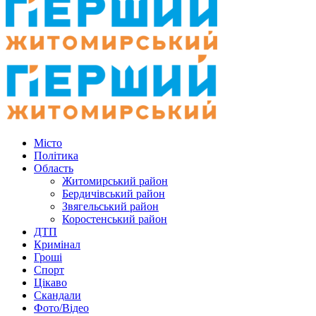
Місто
Політика
Область
Житомирський район
Бердичівський район
Звягельський район
Коростенський район
ДТП
Кримінал
Гроші
Спорт
Цікаво
Скандали
Фото/Відео