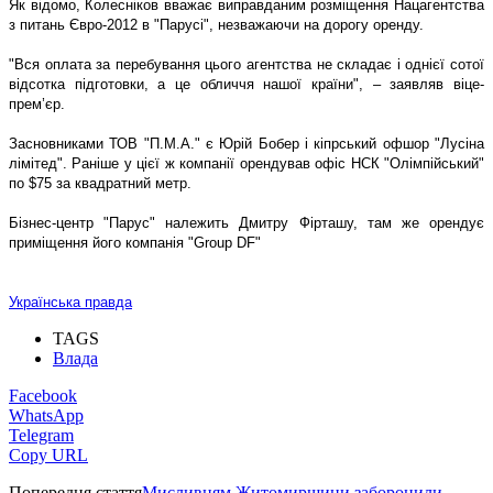
Як відомо, Колесніков вважає виправданим розміщення Нацагентства
з питань Євро-2012 в "Парусі", незважаючи на дорогу оренду.
"Вся оплата за перебування цього агентства не складає і однієї сотої
відсотка підготовки, а це обличчя нашої країни", – заявляв віце-
прем’єр.
Засновниками ТОВ "П.М.А." є Юрій Бобер і кіпрський офшор "Лусіна
лімітед". Раніше у цієї ж компанії орендував офіс НСК "Олімпійський"
по $75 за квадратний метр.
Бізнес-центр "Парус" належить Дмитру Фірташу, там же орендує
приміщення його компанія "Group DF"
Українська правда
TAGS
Влада
Facebook
WhatsApp
Telegram
Copy URL
Попередня стаття
Мисливцям Житомирщини заборонили