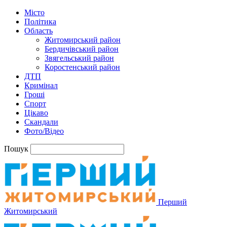
Місто
Політика
Область
Житомирський район
Бердичівський район
Звягельський район
Коростенський район
ДТП
Кримінал
Гроші
Спорт
Цікаво
Скандали
Фото/Відео
Пошук
Перший
Житомирський