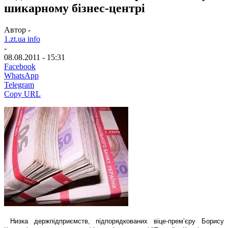
шикарному бізнес-центрі
Автор -
1.zt.ua info
-
08.08.2011 - 15:31
Facebook
WhatsApp
Telegram
Copy URL
Низка держпідприємств, підпорядкованих віце-прем’єру Борису