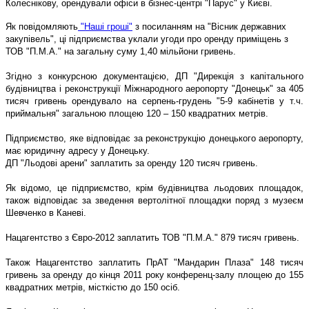
Колеснікову, орендували офіси в бізнес-центрі "Парус" у Києві.
Як повідомляють
"Наші гроші"
з посиланням на "Вісник державних
закупівель", ці підприємства уклали угоди про оренду приміщень з
ТОВ "П.М.А." на загальну суму 1,40 мільйони гривень.
Згідно з конкурсною документацією, ДП "Дирекція з капітального
будівництва і реконструкції Міжнародного аеропорту "Донецьк" за 405
тисяч гривень орендувало на серпень-грудень "5-9 кабінетів у т.ч.
приймальня" загальною площею 120 – 150 квадратних метрів.
Підприємство, яке відповідає за реконструкцію донецького аеропорту,
має юридичну адресу у Донецьку.
ДП "Льодові арени" заплатить за оренду 120 тисяч гривень.
Як відомо, це підприємство, крім будівництва льодових площадок,
також відповідає за зведення вертолітної площадки поряд з музеєм
Шевченко в Каневі.
Нацагентство з Євро-2012 заплатить ТОВ "П.М.А." 879 тисяч гривень.
Також Нацагентство заплатить ПрАТ "Мандарин Плаза" 148 тисяч
гривень за оренду до кінця 2011 року конференц-залу площею до 155
квадратних метрів, місткістю до 150 осіб.