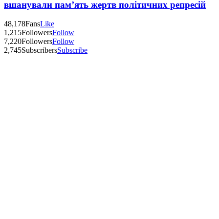
вшанували пам’ять жертв політичних репресій
48,178
Fans
Like
1,215
Followers
Follow
7,220
Followers
Follow
2,745
Subscribers
Subscribe