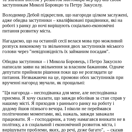
заступникам Миколі Боровцю та Петру Закусилу.
Володимир Дебой підкреслив, що нагороди цілком заслужені,
адже обидва заступники – кваліфіковані працівники, які на
роботі з ранку до ночі вирішують соціально-економічні
питання розвитку міста.
Нагадаємо, що на останній сесії велася мова про можливий
розпуск виконкому та звільнення двох заступників міського
голови через "невідповідність їх займаним посадам".
Обидва заступники – і Микола Боровець, і Петро Закусило
написали заяви на звільнення за власним бажанням. Одначе
депутати прийняли рішення поки що не розглядати це
питання. Незважаючи на це, промови обох заступників при
врученні нагород звучали, як прощальні:
"Ця нагорода – несподіванка для мене, але несподіванка
приємна. Я хочу сказати, що завжди вболівав за стан справ у
нашому місті. Я приходив з раннього ранку на роботу і
додому йшов пізнього вечора. І ніколи не переймався
політичними моментами, які, нажаль, завжди заважали
працювати. Я – господарник, а тому намагався вникати не в
політику, а в соціальний і економічний розвиток міста, і
вирішувати проблеми, яких, до речі, дуже багато", – сказав