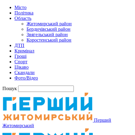
Місто
Політика
Область
Житомирський район
Бердичівський район
Звягельський район
Коростенський район
ДТП
Кримінал
Гроші
Спорт
Цікаво
Скандали
Фото/Відео
Пошук
Перший
Житомирський