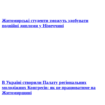
Житомирські студенти зможуть здобувати
подвійні дипломи у Німеччині
В Україні створили Палату регіональних
молодіжних Конгресів: як це працюватиме на
Житомирщині