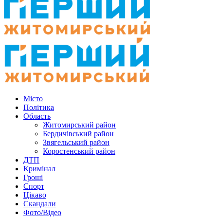
Місто
Політика
Область
Житомирський район
Бердичівський район
Звягельський район
Коростенський район
ДТП
Кримінал
Гроші
Спорт
Цікаво
Скандали
Фото/Відео