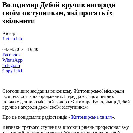
Володимир Дебой вручив нагороди
своїм заступникам, які просять їх
звільнити
Автор -
1.zt.ua info
-
03.04.2013 - 16:40
Facebook
WhatsApp
Telegram
Copy URL
Сьогоднішнє засідання виконкому Житомирської міськради
розпочалося із нагородження. Перед розглядом питань
порядку денного міський голова Житомира Володимир Дебой
вручив нагороди двом своїм заступникам.
Про це повідомляє радіостанція «
Житомирська хвиля
».
Відзнаки третього ступеня за високий рівень професіоналізму
та значний внесок у розвиток Житомира мер вручив своїм