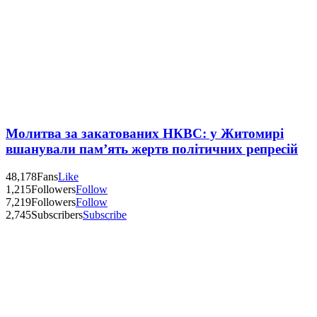
Молитва за закатованих НКВС: у Житомирі
вшанували пам’ять жертв політичних репресій
48,178
Fans
Like
1,215
Followers
Follow
7,219
Followers
Follow
2,745
Subscribers
Subscribe