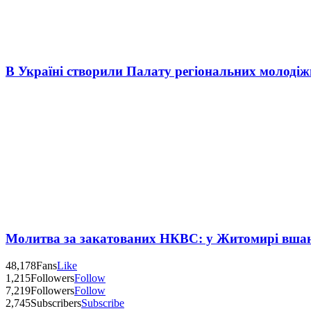
В Україні створили Палату регіональних молоді
Молитва за закатованих НКВС: у Житомирі вшану
48,178
Fans
Like
1,215
Followers
Follow
7,219
Followers
Follow
2,745
Subscribers
Subscribe