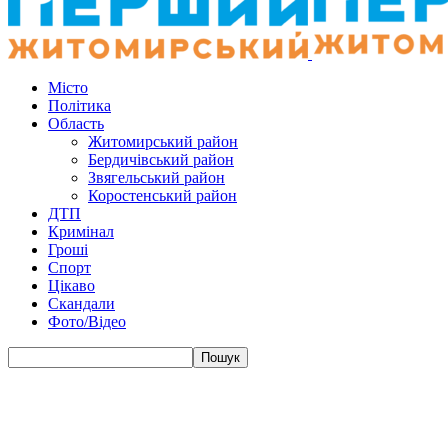
Місто
Політика
Область
Житомирський район
Бердичівський район
Звягельський район
Коростенський район
ДТП
Кримінал
Гроші
Спорт
Цікаво
Скандали
Фото/Відео