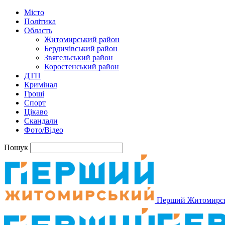
Місто
Політика
Область
Житомирський район
Бердичівський район
Звягельський район
Коростенський район
ДТП
Кримінал
Гроші
Спорт
Цікаво
Скандали
Фото/Відео
Пошук
Перший Житомирс