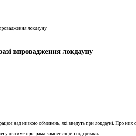
 впровадження локдауну
 разі впровадження локдауну
працює над низкою обмежень, які введуть при локдауні. Про них о
несу діятиме програма компенсацій і підтримки.