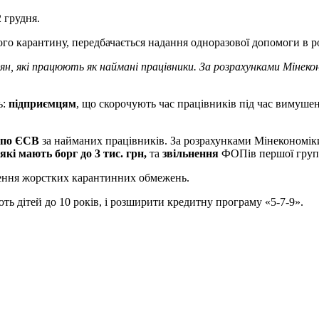
 грудня.
ого карантину, передбачається надання одноразової допомоги в р
ян, які працюють як наймані працівники. За розрахунками Мінек
ь:
підприємцям
, що скорочують час працівників під час вимуш
 по ЄСВ
за найманих працівників. За розрахунками Мінекономіки
кі мають борг до 3 тис. грн,
та
звільнення
ФОПів першої гру
едення жорстких карантинних обмежень.
ь дітей до 10 років, і розширити кредитну програму «5-7-9».