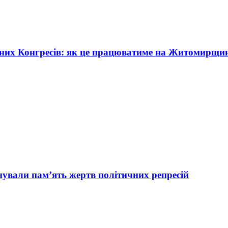
жних Конгресів: як це працюватиме на Житомирщи
вали пам’ять жертв політичних репресій