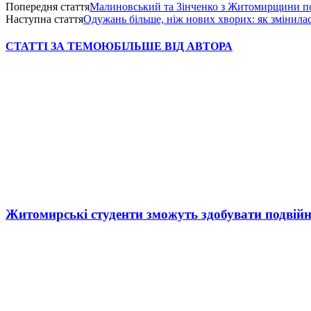
Попередня стаття
Малиновський та Зінченко з Житомирщини по
Наступна стаття
Одужань більше, ніж нових хворих: як змінила
СТАТТІ ЗА ТЕМОЮ
БІЛЬШЕ ВІД АВТОРА
Житомирські студенти зможуть здобувати подвійн