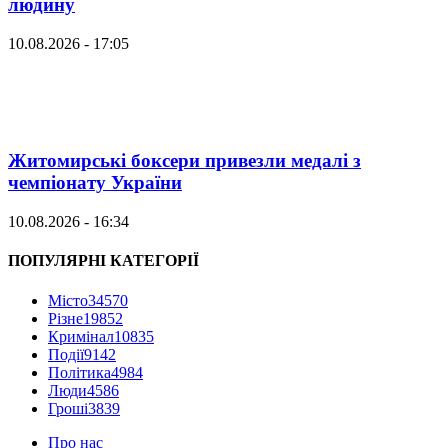
людину
10.08.2026 - 17:05
Житомирські боксери привезли медалі з
чемпіонату України
10.08.2026 - 16:34
ПОПУЛЯРНІ КАТЕГОРІЇ
Місто
34570
Різне
19852
Кримінал
10835
Події
9142
Політика
4984
Люди
4586
Гроші
3839
Про нас