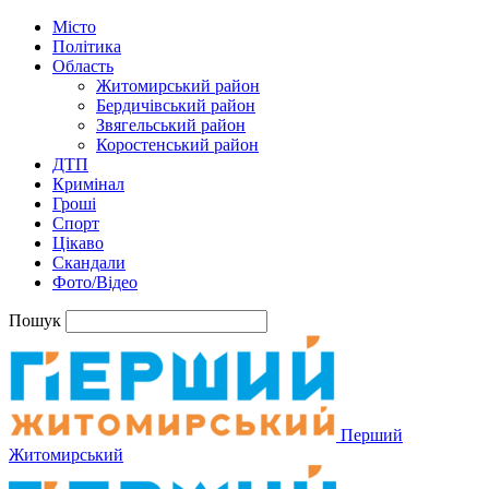
Місто
Політика
Область
Житомирський район
Бердичівський район
Звягельський район
Коростенський район
ДТП
Кримінал
Гроші
Спорт
Цікаво
Скандали
Фото/Відео
Пошук
Перший
Житомирський