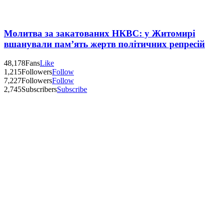
Молитва за закатованих НКВС: у Житомирі
вшанували пам’ять жертв політичних репресій
48,178
Fans
Like
1,215
Followers
Follow
7,227
Followers
Follow
2,745
Subscribers
Subscribe