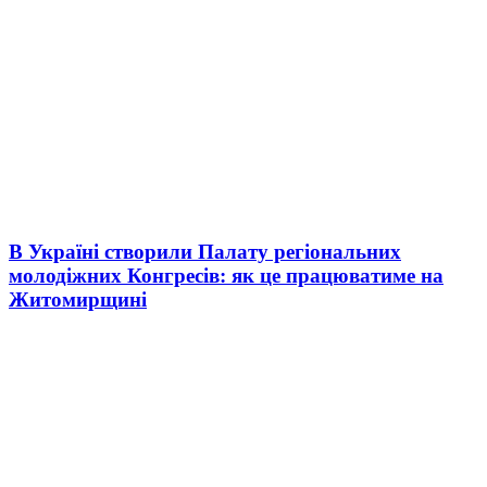
В Україні створили Палату регіональних
молодіжних Конгресів: як це працюватиме на
Житомирщині