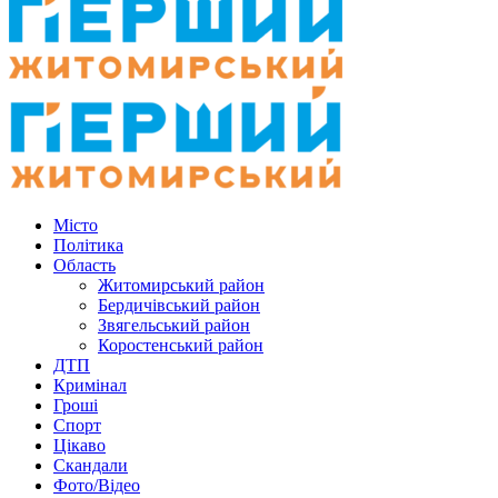
Місто
Політика
Область
Житомирський район
Бердичівський район
Звягельський район
Коростенський район
ДТП
Кримінал
Гроші
Спорт
Цікаво
Скандали
Фото/Відео