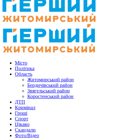
Місто
Політика
Область
Житомирський район
Бердичівський район
Звягельський район
Коростенський район
ДТП
Кримінал
Гроші
Спорт
Цікаво
Скандали
Фото/Відео