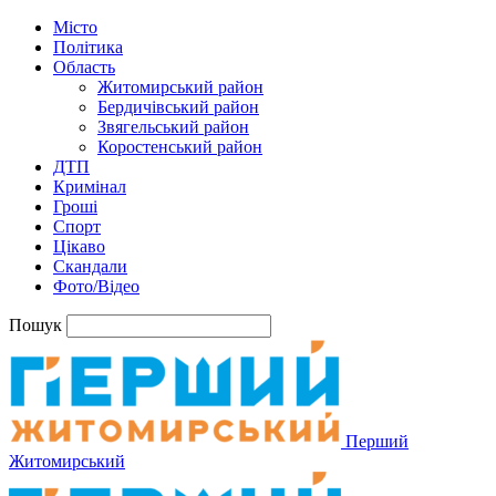
Місто
Політика
Область
Житомирський район
Бердичівський район
Звягельський район
Коростенський район
ДТП
Кримінал
Гроші
Спорт
Цікаво
Скандали
Фото/Відео
Пошук
Перший
Житомирський