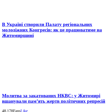
В Україні створили Палату регіональних
молодіжних Конгресів: як це працюватиме на
Житомирщині
Молитва за закатованих НКВС: у Житомирі
вшанували пам’ять жертв політичних репресій
48,178
Fans
Like