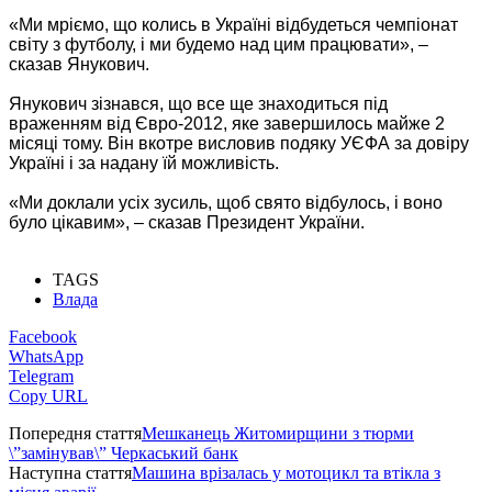
«Ми мріємо, що колись в Україні відбудеться чемпіонат
світу з футболу, і ми будемо над цим працювати», –
сказав Янукович.
Янукович зізнався, що все ще знаходиться під
враженням від Євро-2012, яке завершилось майже 2
місяці тому. Він вкотре висловив подяку УЄФА за довіру
Україні і за надану їй можливість.
«Ми доклали усіх зусиль, щоб свято відбулось, і воно
було цікавим», – сказав Президент України.
TAGS
Влада
Facebook
WhatsApp
Telegram
Copy URL
Попередня стаття
Мешканець Житомирщини з тюрми
\”замінував\” Черкаський банк
Наступна стаття
Машина врізалась у мотоцикл та втікла з