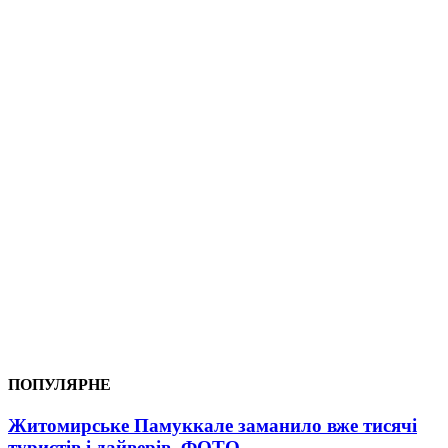
ПОПУЛЯРНЕ
Житомирське Памуккале заманило вже тисячі
туристів і дайверів. ФОТО