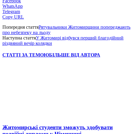
Facebook
WhatsApp
Telegram
Copy URL
Попередня стаття
Рятувальники Житомирщини попереджають
про небезпеку на льоду
Наступна стаття
У Житомирі відбувся перший благодійний
різдвяний вечір колядки
СТАТТІ ЗА ТЕМОЮ
БІЛЬШЕ ВІД АВТОРА
Житомирські студенти зможуть здобувати
подвійні дипломи у Німеччині