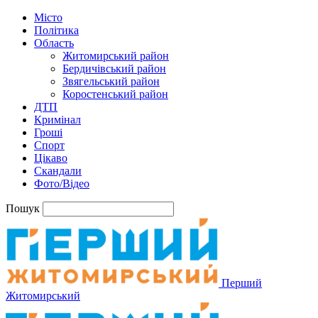
Місто
Політика
Область
Житомирський район
Бердичівський район
Звягельський район
Коростенський район
ДТП
Кримінал
Гроші
Спорт
Цікаво
Скандали
Фото/Відео
Пошук
Перший
Житомирський