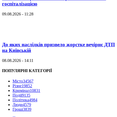
госпіталізацією
09.08.2026 - 11:28
До яких наслідків призвело жорстке вечірнє ДТП
на Київській
08.08.2026 - 14:11
ПОПУЛЯРНІ КАТЕГОРІЇ
Місто
34567
Різне
19852
Кримінал
10831
Події
9135
Політика
4984
Люди
4579
Гроші
3839