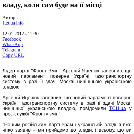
владу, коли сам буде на її місці
Автор -
1.zt.ua info
-
12.01.2012 - 12:30
Facebook
WhatsApp
Telegram
Copy URL
Лідер партії "Фронт Змін" Арсеній Яценюк запевнив, що
новий парламент поверне Україні газотранспортну
систему в разі її здачі Москві нинішньою українською
владою.
Арсеній Яценюк запевнив, що новий парламент поверне
Україні газотранспортну систему в разі її здачі Москві
нинішньої українською владою, повідомили
ТСН.ua
у
прес-службі "Фронту змін".
"Нашим російським партнерам і українській владі я вже
чітко заявив – ми прийдемо до влади, і всьому, що ви