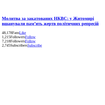
Молитва за закатованих НКВС: у Житомирі
вшанували пам’ять жертв політичних репресій
48,178
Fans
Like
1,215
Followers
Follow
7,218
Followers
Follow
2,745
Subscribers
Subscribe