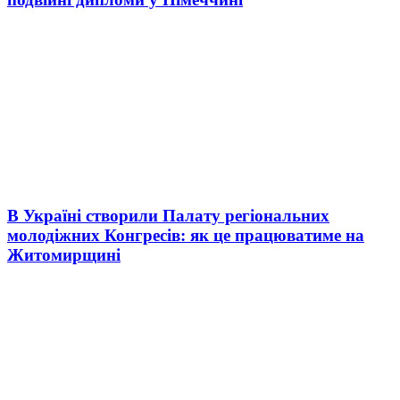
В Україні створили Палату регіональних
молодіжних Конгресів: як це працюватиме на
Житомирщині