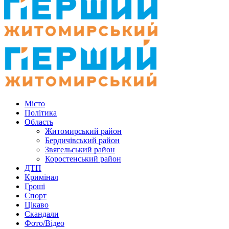
Місто
Політика
Область
Житомирський район
Бердичівський район
Звягельський район
Коростенський район
ДТП
Кримінал
Гроші
Спорт
Цікаво
Скандали
Фото/Відео