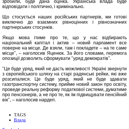
зробили, буде дана оцінка. Українська влада буде
відповідати і політично, і кримінально.
Що стосується наших російських партнерів, ми готові
виключно до взаємних рівноцінних і рівнозначних
партнерських стосунків.
Якщо мова ітиме про те, що у нас відбирають
національний капітал і актив – новий парламент все
поверне на місце. Де взяли, там і покладете – на те саме
місце", – наголосив Яценюк. За його словами, перемога
опозиції дозволить сформувати "уряд демократів".
"Це буде уряд, який не дасть можливості Україні звернути
з європейського шляху на старі радянські рейки, які вже
розсипалися. Це буде уряд, який не буде здавати
газотранспортну систему, прийме новий закон про освіту,
проведе реальну реформу податкової системи, думатиме
про пенсіонерів, а не про те, як їм підвищувати пенсійний
вік", – наголосив нардеп.
TAGS
Влада