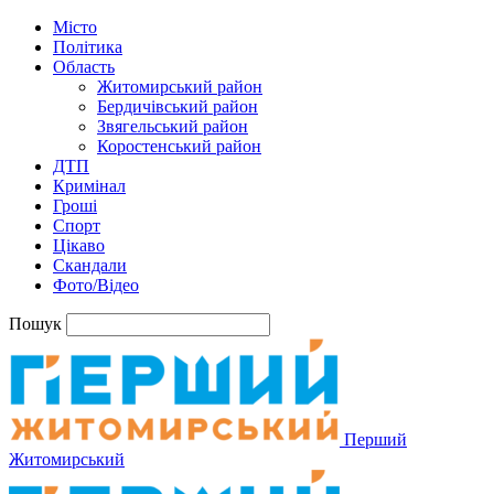
Місто
Політика
Область
Житомирський район
Бердичівський район
Звягельський район
Коростенський район
ДТП
Кримінал
Гроші
Спорт
Цікаво
Скандали
Фото/Відео
Пошук
Перший
Житомирський