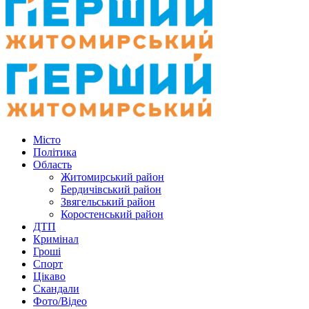
Місто
Політика
Область
Житомирський район
Бердичівський район
Звягельський район
Коростенський район
ДТП
Кримінал
Гроші
Спорт
Цікаво
Скандали
Фото/Відео