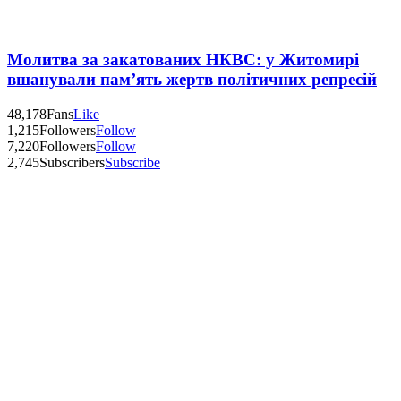
Молитва за закатованих НКВС: у Житомирі
вшанували пам’ять жертв політичних репресій
48,178
Fans
Like
1,215
Followers
Follow
7,220
Followers
Follow
2,745
Subscribers
Subscribe