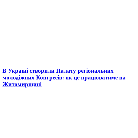
В Україні створили Палату регіональних
молодіжних Конгресів: як це працюватиме на
Житомирщині