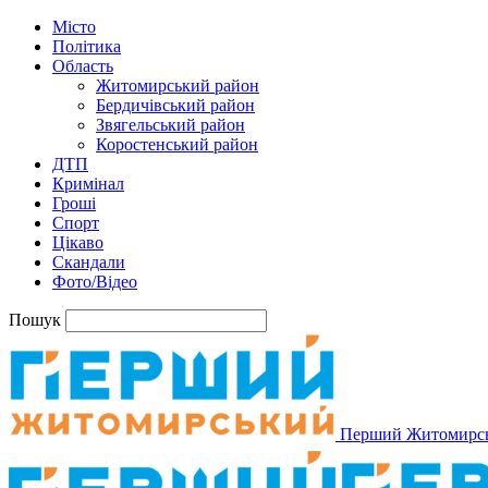
Місто
Політика
Область
Житомирський район
Бердичівський район
Звягельський район
Коростенський район
ДТП
Кримінал
Гроші
Спорт
Цікаво
Скандали
Фото/Відео
Пошук
Перший Житомирс