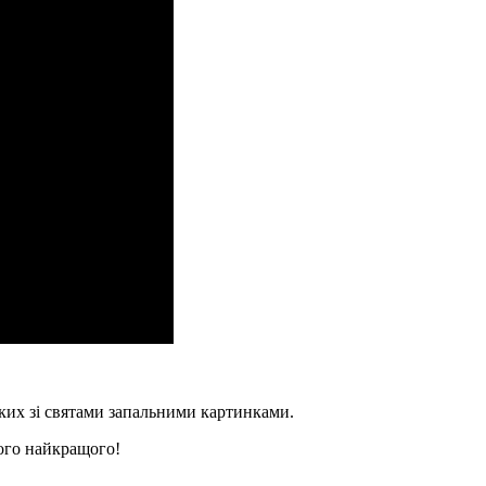
зьких зі святами запальними картинками.
ього найкращого!