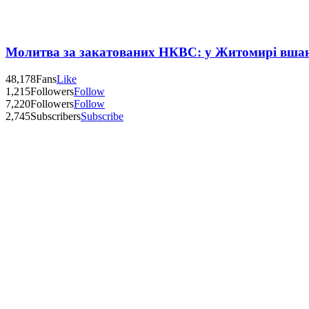
Молитва за закатованих НКВС: у Житомирі вшану
48,178
Fans
Like
1,215
Followers
Follow
7,220
Followers
Follow
2,745
Subscribers
Subscribe