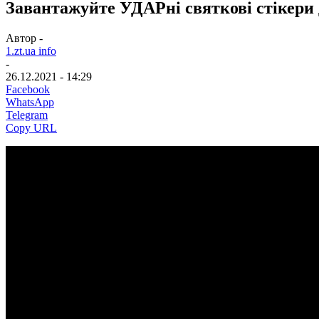
Завантажуйте УДАРні святкові стікери
Автор -
1.zt.ua info
-
26.12.2021 - 14:29
Facebook
WhatsApp
Telegram
Copy URL