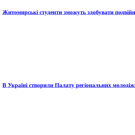
Житомирські студенти зможуть здобувати подвійн
В Україні створили Палату регіональних молоді