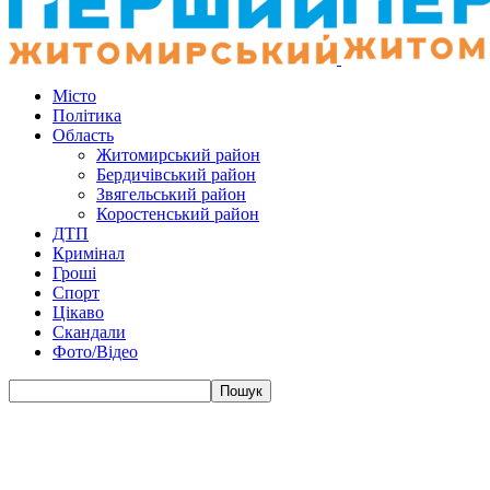
Місто
Політика
Область
Житомирський район
Бердичівський район
Звягельський район
Коростенський район
ДТП
Кримінал
Гроші
Спорт
Цікаво
Скандали
Фото/Відео