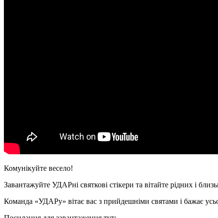
Комунікуйте весело!
Завантажуйте УДАРні святкові стікери та вітайте рідних і бли
Команда «УДАРу» вітає вас з прийдешніми святами і бажає ус
Посилання для завантаження тут: