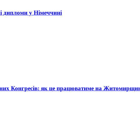
і дипломи у Німеччині
жних Конгресів: як це працюватиме на Житомирщи