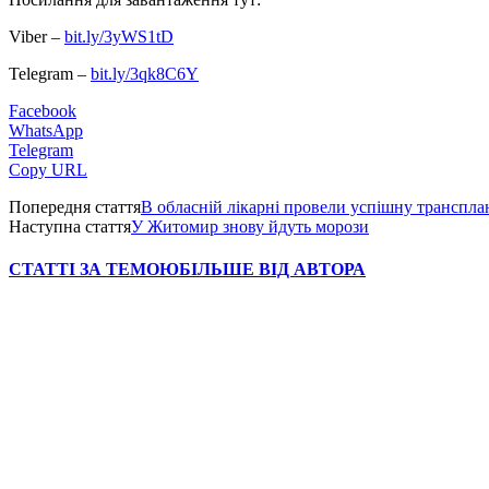
Viber –
bit.ly/3yWS1tD
Telegram –
bit.ly/3qk8C6Y
Facebook
WhatsApp
Telegram
Copy URL
Попередня стаття
В обласній лікарні провели успішну транспл
Наступна стаття
У Житомир знову йдуть морози
СТАТТІ ЗА ТЕМОЮ
БІЛЬШЕ ВІД АВТОРА