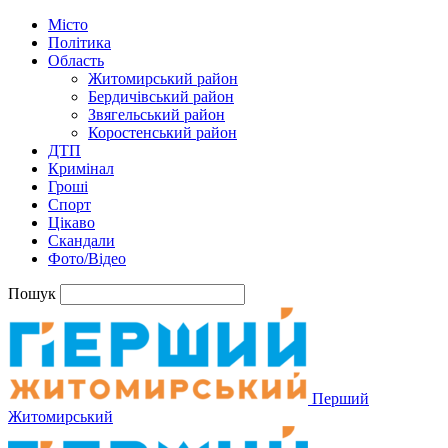
Місто
Політика
Область
Житомирський район
Бердичівський район
Звягельський район
Коростенський район
ДТП
Кримінал
Гроші
Спорт
Цікаво
Скандали
Фото/Відео
Пошук
Перший
Житомирський