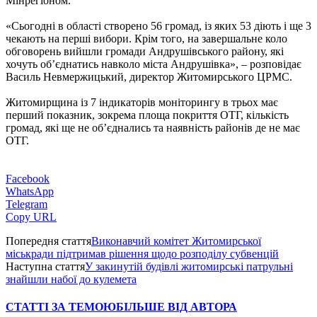
Мінрегіоном.
«Сьогодні в області створено 56 громад, із яких 53 діють і ще 3
чекають на перші вибори. Крім того, на завершальне коло
обговорень вийшли громади Андрушівського району, які
хочуть об’єднатись навколо міста Андрушівка», – розповідає
Василь Невмержицький, директор Житомирського ЦРМС.
Житомирщина із 7 індикаторів моніторингу в трьох має
перший показник, зокрема площа покриття ОТГ, кількість
громад, які ще не об’єднались та наявність районів де не має
ОТГ.
Facebook
WhatsApp
Telegram
Copy URL
Попередня стаття
Виконавчий комітет Житомирської
міськради підтримав рішення щодо розподілу субвенцій
Наступна стаття
У закинутій будівлі житомирські патрульні
знайшли набої до кулемета
СТАТТІ ЗА ТЕМОЮ
БІЛЬШЕ ВІД АВТОРА