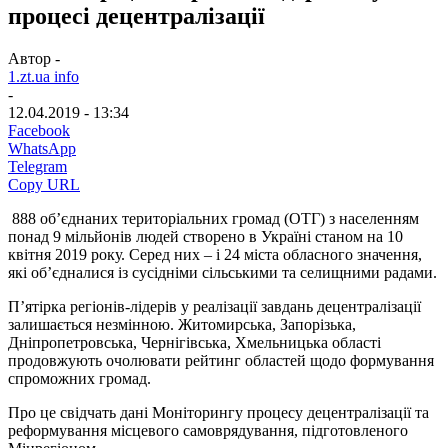
процесі децентралізації
Автор -
1.zt.ua info
-
12.04.2019 - 13:34
Facebook
WhatsApp
Telegram
Copy URL
888 об’єднаних територіальних громад (ОТГ) з населенням
понад 9 мільйонів людей створено в Україні станом на 10
квітня 2019 року. Серед них – і 24 міста обласного значення,
які об’єдналися із сусідніми сільськими та селищними радами.
П’ятірка регіонів-лідерів у реалізації завдань децентралізації
залишається незмінною. Житомирська, Запорізька,
Дніпропетровська, Чернігівська, Хмельницька області
продовжують очолювати рейтинг областей щодо формування
спроможних громад.
Про це свідчать дані Моніторингу процесу децентралізації та
реформування місцевого самоврядування, підготовленого