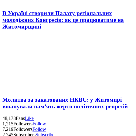
В Україні створили Палату регіональних
молодіжних Конгресів: як це працюватиме на
Житомирщині
Молитва за закатованих НКВС: у Житомирі
вшанували пам’ять жертв політичних репресій
48,178
Fans
Like
1,215
Followers
Follow
7,219
Followers
Follow
2,745
Subscribers
Subscribe