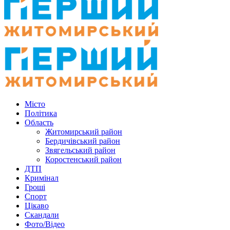
Місто
Політика
Область
Житомирський район
Бердичівський район
Звягельський район
Коростенський район
ДТП
Кримінал
Гроші
Спорт
Цікаво
Скандали
Фото/Відео