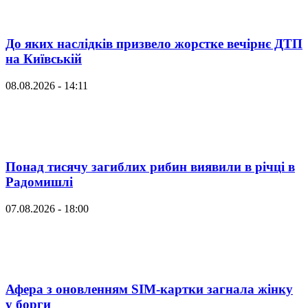
До яких наслідків призвело жорстке вечірнє ДТП
на Київській
08.08.2026 - 14:11
Понад тисячу загиблих рибин виявили в річці в
Радомишлі
07.08.2026 - 18:00
Афера з оновленням SIM-картки загнала жінку
у борги