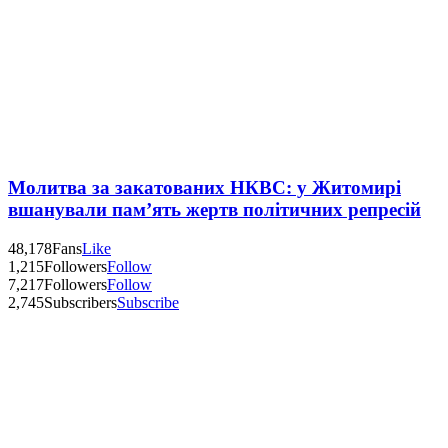
Молитва за закатованих НКВС: у Житомирі
вшанували пам’ять жертв політичних репресій
48,178
Fans
Like
1,215
Followers
Follow
7,217
Followers
Follow
2,745
Subscribers
Subscribe