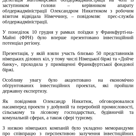
заступником голови – керівником апарату
облдержадміністрації Олександром Никитюком з робочим
візитом відвідала Німеччину, – повідомляє прес-служба
облдержадміністрації.
У понеділок 10 грудня у рамках поїздки у Франкфурті-на-
Майні (ФРН) було вперше презентовано інвестиційний
потенціал регіону.
Презентація, у якій взяли участь близько 50 представників
німецьких ділових кіл, у тому числі Німецької біржі та «Дойче
банку», проходила у приміщенні Франкфуртської фондової
біржі.
Особливу увагу було акцентовано на економічно
обґрунтованих інвестиційних проектах, які пройшли
державну експертизу.
Як повідомив Олександр Никитюк, обговорювалися
насамперед проекти у добувній та переробній промисловості,
сільському та лісовому господарствах, будівничій та
комунальній сферах, а також сфері туризму.
З низкою німецьких компаній було укладено меморандуми
про співпрацю з перспективою залучення інвестиційних