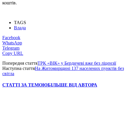
коштів.
TAGS
Влада
Facebook
WhatsApp
Telegram
Copy URL
Попередня стаття
ТРК «ВІК» у Бердичеві вже без ліцензії
Наступна стаття
На Житомирщині 137 населених пунктів без
світла
СТАТТІ ЗА ТЕМОЮ
БІЛЬШЕ ВІД АВТОРА