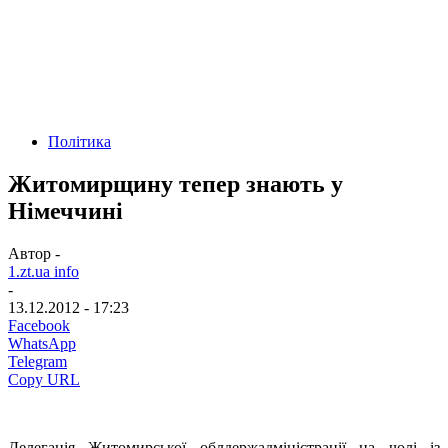
Політика
Житомирщину тепер знають у
Німеччині
Автор -
1.zt.ua info
-
13.12.2012 - 17:23
Facebook
WhatsApp
Telegram
Copy URL
Делегація Житомирської облдержадміністрації на чолі із