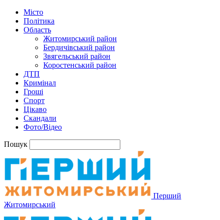
Місто
Політика
Область
Житомирський район
Бердичівський район
Звягельський район
Коростенський район
ДТП
Кримінал
Гроші
Спорт
Цікаво
Скандали
Фото/Відео
Пошук
Перший
Житомирський