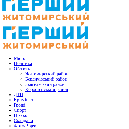
Місто
Політика
Область
Житомирський район
Бердичівський район
Звягельський район
Коростенський район
ДТП
Кримінал
Гроші
Спорт
Цікаво
Скандали
Фото/Відео