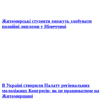
Житомирські студенти зможуть здобувати
подвійні дипломи у Німеччині
В Україні створили Палату регіональних
молодіжних Конгресів: як це працюватиме на
Житомирщині