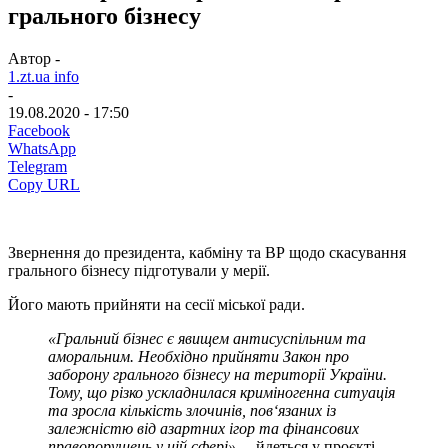
грального бізнесу
Автор -
1.zt.ua info
-
19.08.2020 - 17:50
Facebook
WhatsApp
Telegram
Copy URL
Звернення до президента, кабміну та ВР щодо скасування
грального бізнесу підготували у мерії.
Його мають прийняти на сесії міської ради.
«Гральний бізнес є явищем антисуспільним та
аморальним. Необхідно прийняти Закон про
заборону грального бізнесу на території України.
Тому, що різко ускладнилася криміногенна ситуація
та зросла кількість злочинів, пов‘язаних із
залежністю від азартних ігор та фінансових
правопорушень у цій сфері»,
– йдеться у проєкті