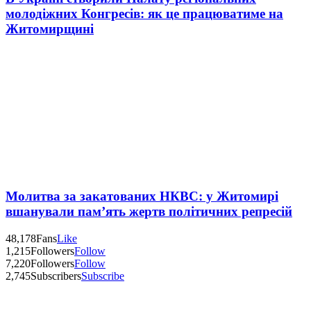
молодіжних Конгресів: як це працюватиме на
Житомирщині
Молитва за закатованих НКВС: у Житомирі
вшанували пам’ять жертв політичних репресій
48,178
Fans
Like
1,215
Followers
Follow
7,220
Followers
Follow
2,745
Subscribers
Subscribe