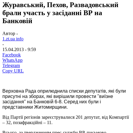
Журавський, Пехов, Развадовський
брали участь у засіданні ВР на
Банковій
Автор -
1.zt.ua info
-
15.04.2013 - 9:59
Facebook
WhatsApp
Telegram
Copy URL
Верховна Рада оприлюднила списки депутатів, які були
присутні на зборах, які вирішили провести "виїзне
засідання" на Банковій 6-8. Серед них були і
представники Житомирщини.
Від Партії регіонів зареєструвалися 201 депутат, від Компартії
– 32, позафракційні – 11.
Всього, за твердженням прес-сулжби ВР, письмово