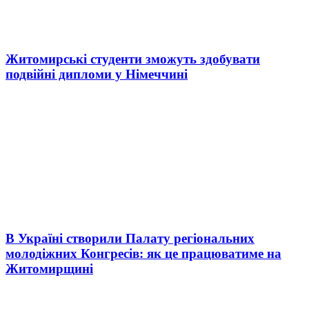
Житомирські студенти зможуть здобувати
подвійні дипломи у Німеччині
В Україні створили Палату регіональних
молодіжних Конгресів: як це працюватиме на
Житомирщині