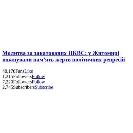
Молитва за закатованих НКВС: у Житомирі
вшанували пам’ять жертв політичних репресій
48,178
Fans
Like
1,215
Followers
Follow
7,220
Followers
Follow
2,745
Subscribers
Subscribe