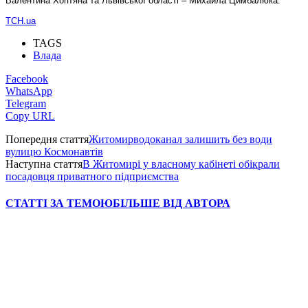
Валентина Хоптяна та Львівської області – Михайла Цимбалюка.
ТСН.ua
TAGS
Влада
Facebook
WhatsApp
Telegram
Copy URL
Попередня стаття
Житомирводоканал залишить без води
вулицю Космонавтів
Наступна стаття
В Житомирі у власному кабінеті обікрали
посадовця приватного підприємства
СТАТТІ ЗА ТЕМОЮ
БІЛЬШЕ ВІД АВТОРА