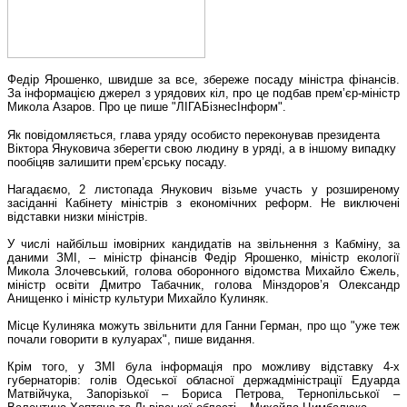
Федір Ярошенко, швидше за все, збереже посаду міністра фінансів.
За інформацією джерел з урядових кіл, про це подбав прем’єр-міністр
Микола Азаров. Про це пише "ЛІГАБізнесІнформ".
Як повідомляється, глава уряду особисто переконував президента
Віктора Януковича зберегти свою людину в уряді, а в іншому випадку
пообіцяв залишити прем’єрську посаду.
Нагадаємо, 2 листопада Янукович візьме участь у розширеному
засіданні Кабінету міністрів з економічних реформ. Не виключені
відставки низки міністрів.
У числі найбільш імовірних кандидатів на звільнення з Кабміну, за
даними ЗМІ, – міністр фінансів Федір Ярошенко, міністр екології
Микола Злочевський, голова оборонного відомства Михайло Єжель,
міністр освіти Дмитро Табачник, голова Мінздоров’я Олександр
Анищенко і міністр культури Михайло Кулиняк.
Місце Кулиняка можуть звільнити для Ганни Герман, про що "уже теж
почали говорити в кулуарах", пише видання.
Крім того, у ЗМІ була інформація про можливу відставку 4-х
губернаторів: голів Одеської обласної держадміністрації Едуарда
Матвійчука, Запорізької – Бориса Петрова, Тернопільської –