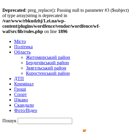
Deprecated
: preg_replace(): Passing null to parameter #3 ($subject)
of type array|string is deprecated in
/var/www/rbkudzhj/1.zt.ua/wp-
content/plugins/wordfence/vendor/wordfence/wf-
waf/src/lib/rules.php
on line
1896
Місто
Політика
Область
Житомирський район
Бердичівський район
Звягельський район
Коростенський район
ДТП
Кримінал
Гроші
Спорт
Цікаво
Скандали
Фото/Відео
Пошук