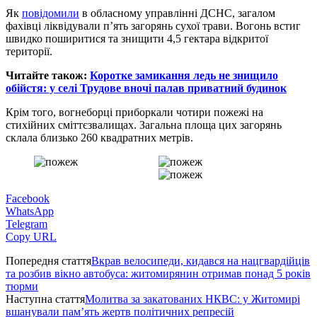
Як
повідомили
в обласному управлінні ДСНС, загалом
фахівці ліквідували п’ять загорянь сухої трави. Вогонь встиг
швидко поширитися та знищити 4,5 гектара відкритої
території.
Читайте також:
Коротке замикання ледь не знищило
обійстя: у селі Трудове вночі палав приватний будинок
Крім того, вогнеборці приборкали чотири пожежі на
стихійних сміттєзвалищах. Загальна площа цих загорянь
склала близько 260 квадратних метрів.
Facebook
WhatsApp
Telegram
Copy URL
Попередня стаття
Вкрав велосипеди, кидався на нацгвардійців
та розбив вікно автобуса: житомирянин отримав понад 5 років
тюрми
Наступна стаття
Молитва за закатованих НКВС: у Житомирі
вшанували пам’ять жертв політичних репресій