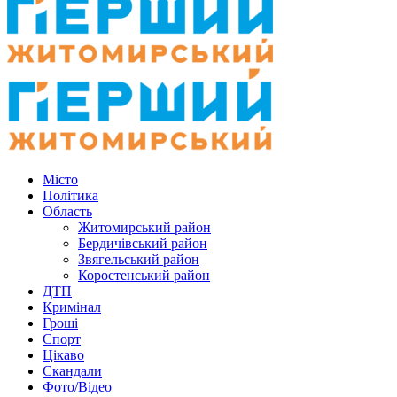
Місто
Політика
Область
Житомирський район
Бердичівський район
Звягельський район
Коростенський район
ДТП
Кримінал
Гроші
Спорт
Цікаво
Скандали
Фото/Відео