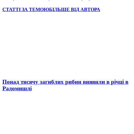
СТАТТІ ЗА ТЕМОЮ
БІЛЬШЕ ВІД АВТОРА
Понад тисячу загиблих рибин виявили в річці в
Радомишлі