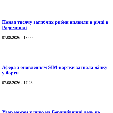
Понад тисячу загиблих рибин виявили в річці в
Радомишлі
07.08.2026 - 18:00
Афера з оновленням SIM-картки загнала жінку
у борги
07.08.2026 - 17:23
Удар ножем у шию на Бердичівщині ледь не