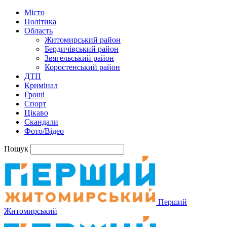
Місто
Політика
Область
Житомирський район
Бердичівський район
Звягельський район
Коростенський район
ДТП
Кримінал
Гроші
Спорт
Цікаво
Скандали
Фото/Відео
Пошук
Перший
Житомирський