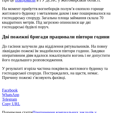
Про це
повідомили
в ГУ ДСНС у Житомирській області.
На момент прибуття вогнеборців полум’я охопило горище
житлового будинку з металевим дахом і вже поширювалося на
господарську споруду. Загальна площа займання склала 70
квадратних метрів. Під загрозою опинилися ще дві
господарські будівлі поруч.
Дві пожежні бригади працювали півтори години
До гасіння залучили два відділення рятувальників. На повну
ліквідацію пожежі їм знадобилося півтори години. Завдяки
оперативним діям вдалося локалізувати вогонь і не допустити
його подальшого розповсюдження.
У результаті згоріла частина покрівель житлового будинку та
господарської споруди. Постраждалих, на щастя, немає.
Причину пожежі з’ясовують фахівці.
Facebook
WhatsApp
Telegram
Copy URL
Попередня стаття
Припинення комунальних закладів у