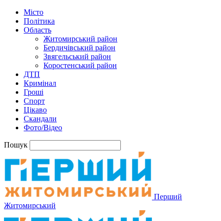
Місто
Політика
Область
Житомирський район
Бердичівський район
Звягельський район
Коростенський район
ДТП
Кримінал
Гроші
Спорт
Цікаво
Скандали
Фото/Відео
Пошук
Перший
Житомирський