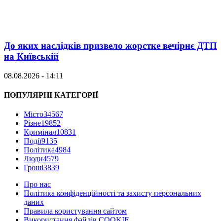
До яких наслідків призвело жорстке вечірнє ДТП
на Київській
08.08.2026 - 14:11
ПОПУЛЯРНІ КАТЕГОРІЇ
Місто
34567
Різне
19852
Кримінал
10831
Події
9135
Політика
4984
Люди
4579
Гроші
3839
Про нас
Політика конфіденційності та захисту персональних
даних
Правила користування сайтом
Використання файлів COOKIE