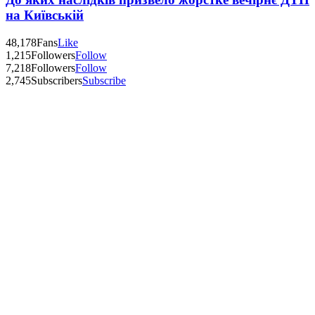
на Київській
48,178
Fans
Like
1,215
Followers
Follow
7,218
Followers
Follow
2,745
Subscribers
Subscribe