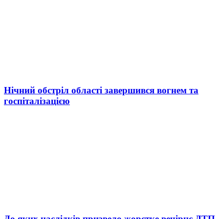
Нічний обстріл області завершився вогнем та
госпіталізацією
До яких наслідків призвело жорстке вечірнє ДТП