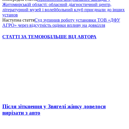
Житомирській області: обласний діагностичний центр,
літературний музей і волейбольний клуб приєднали до інших
установ
Наступна стаття
Суд зупинив роботу установки ТОВ «ДФУ
АГРО» через відсутність оцінки впливу на довкілля
СТАТТІ ЗА ТЕМОЮ
БІЛЬШЕ ВІД АВТОРА
Після зіткнення у Звягелі жінку довелося
вирізати з авто