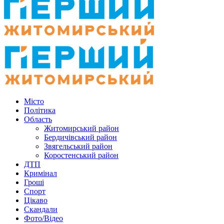
Місто
Політика
Область
Житомирський район
Бердичівський район
Звягельський район
Коростенський район
ДТП
Кримінал
Гроші
Спорт
Цікаво
Скандали
Фото/Відео