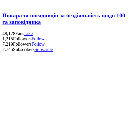
Покарали посадовців за бездіяльність щодо 100
га заповідника
48,178
Fans
Like
1,215
Followers
Follow
7,219
Followers
Follow
2,745
Subscribers
Subscribe