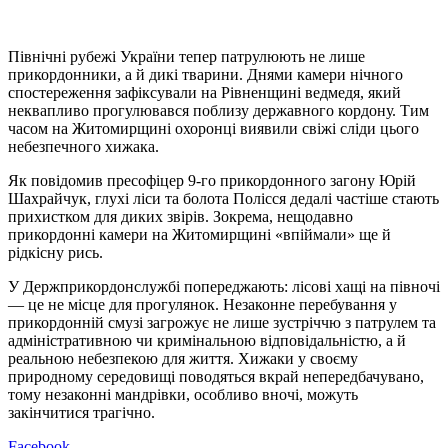
Північні рубежі України тепер патрулюють не лише
прикордонники, а й дикі тварини. Днями камери нічного
спостереження зафіксували на Рівненщині ведмедя, який
неквапливо прогулювався поблизу державного кордону. Тим
часом на Житомирщині охоронці виявили свіжі сліди цього
небезпечного хижака.
Як повідомив пресофіцер 9-го прикордонного загону Юрій
Шахрайчук, глухі ліси та болота Полісся дедалі частіше стають
прихистком для диких звірів. Зокрема, нещодавно
прикордонні камери на Житомирщині «впіймали» ще й
рідкісну рись.
У Держприкордонслужбі попереджають: лісові хащі на півночі
— це не місце для прогулянок. Незаконне перебування у
прикордонній смузі загрожує не лише зустріччю з патрулем та
адміністративною чи кримінальною відповідальністю, а й
реальною небезпекою для життя. Хижаки у своєму
природному середовищі поводяться вкрай непередбачувано,
тому незаконні мандрівки, особливо вночі, можуть
закінчитися трагічно.
Facebook