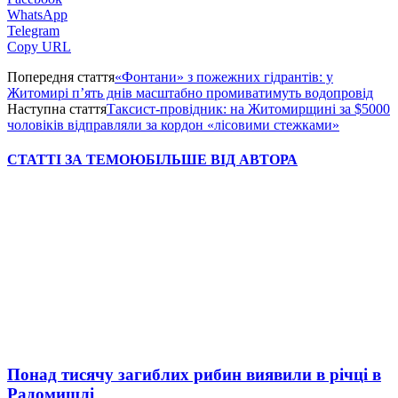
WhatsApp
Telegram
Copy URL
Попередня стаття
«Фонтани» з пожежних гідрантів: у
Житомирі п’ять днів масштабно промиватимуть водопровід
Наступна стаття
Таксист-провідник: на Житомирщині за $5000
чоловіків відправляли за кордон «лісовими стежками»
СТАТТІ ЗА ТЕМОЮ
БІЛЬШЕ ВІД АВТОРА
Понад тисячу загиблих рибин виявили в річці в
Радомишлі