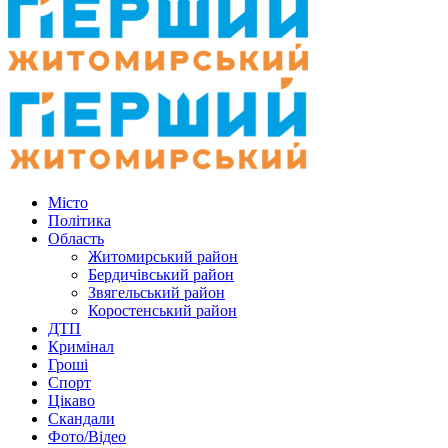
Місто
Політика
Область
Житомирський район
Бердичівський район
Звягельський район
Коростенський район
ДТП
Кримінал
Гроші
Спорт
Цікаво
Скандали
Фото/Відео