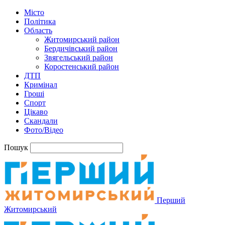
Місто
Політика
Область
Житомирський район
Бердичівський район
Звягельський район
Коростенський район
ДТП
Кримінал
Гроші
Спорт
Цікаво
Скандали
Фото/Відео
Пошук
Перший
Житомирський