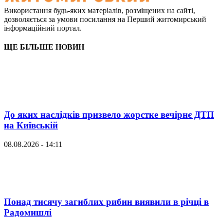
Використання будь-яких матеріалів, розміщених на сайті,
дозволяється за умови посилання на Перший житомирський
інформаційний портал.
ЩЕ БІЛЬШЕ НОВИН
До яких наслідків призвело жорстке вечірнє ДТП
на Київській
08.08.2026 - 14:11
Понад тисячу загиблих рибин виявили в річці в
Радомишлі