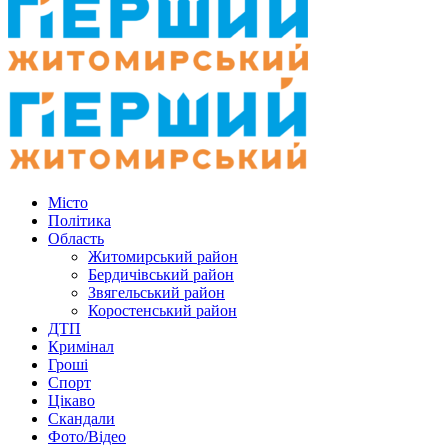
Місто
Політика
Область
Житомирський район
Бердичівський район
Звягельський район
Коростенський район
ДТП
Кримінал
Гроші
Спорт
Цікаво
Скандали
Фото/Відео