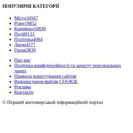
ПОПУЛЯРНІ КАТЕГОРІЇ
Місто
34567
Різне
19852
Кримінал
10830
Події
9133
Політика
4984
Люди
4577
Гроші
3839
Про нас
Політика конфіденційності та захисту персональних
даних
Правила користування сайтом
Використання файлів COOKIE
Реклама
Контакти
© Перший житомирський інформаційний портал