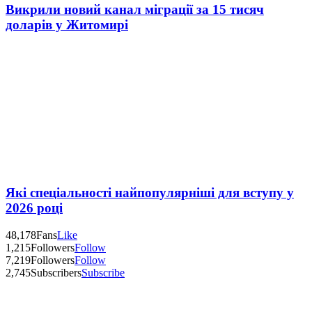
Викрили новий канал міграції за 15 тисяч
доларів у Житомирі
Які спеціальності найпопулярніші для вступу у
2026 році
48,178
Fans
Like
1,215
Followers
Follow
7,219
Followers
Follow
2,745
Subscribers
Subscribe