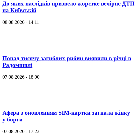
До яких наслідків призвело жорстке вечірнє ДТП
на Київській
08.08.2026 - 14:11
Понад тисячу загиблих рибин виявили в річці в
Радомишлі
07.08.2026 - 18:00
Афера з оновленням SIM-картки загнала жінку
у борги
07.08.2026 - 17:23