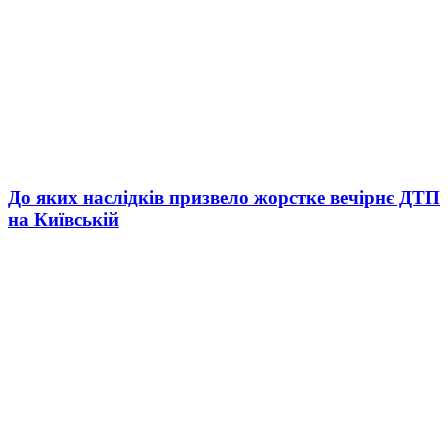
До яких наслідків призвело жорстке вечірнє ДТП
на Київській