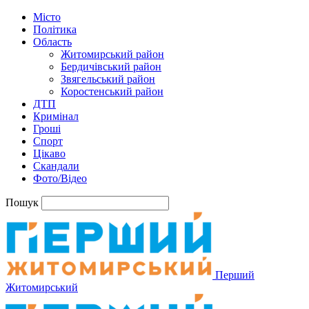
Місто
Політика
Область
Житомирський район
Бердичівський район
Звягельський район
Коростенський район
ДТП
Кримінал
Гроші
Спорт
Цікаво
Скандали
Фото/Відео
Пошук
Перший
Житомирський