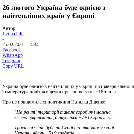
26 лютого Україна буде однією з
найтепліших країн у Європі
Автор -
1.zt.ua info
-
25.02.2021 - 14:34
Facebook
WhatsApp
Telegram
Copy URL
Україна
буде
однією
з
найтепліших
у
Європі
цієї
завершальної
Температура повітря в деяких регіонах сягне +16 тепла.
Про це повідомила синоптикиня Наталка Діденко:
"На решті території також горобцям можна
весело цвірінькати, очікується +7+12 градусів.
Трохи свіжіше буде на Сході та північному сході
України, вдень +5+9 градусів.