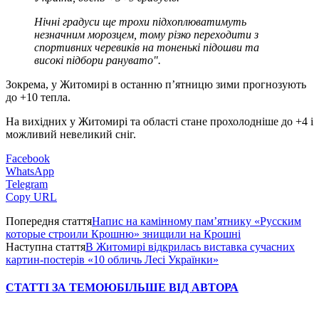
Нічні градуси ще трохи підхоплюватимуть
незначним морозцем, тому різко переходити з
спортивних черевиків на тоненькі підошви та
високі підбори ранувато".
Зокрема, у Житомирі в останню п’ятницю зими прогнозують
до +10 тепла.
На вихідних у Житомирі та області стане прохолодніше до +4 і
можливий невеликий сніг.
Facebook
WhatsApp
Telegram
Copy URL
Попередня стаття
Напис на камінному пам’ятнику «Русским
которые строили Крошню» знищили на Крошні
Наступна стаття
В Житомирі відкрилась виставка сучасних
картин-постерів «10 обличь Лесі Українки»
СТАТТІ ЗА ТЕМОЮ
БІЛЬШЕ ВІД АВТОРА