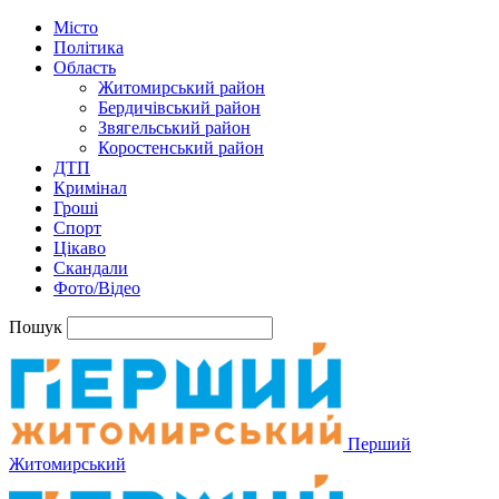
Місто
Політика
Область
Житомирський район
Бердичівський район
Звягельський район
Коростенський район
ДТП
Кримінал
Гроші
Спорт
Цікаво
Скандали
Фото/Відео
Пошук
Перший
Житомирський