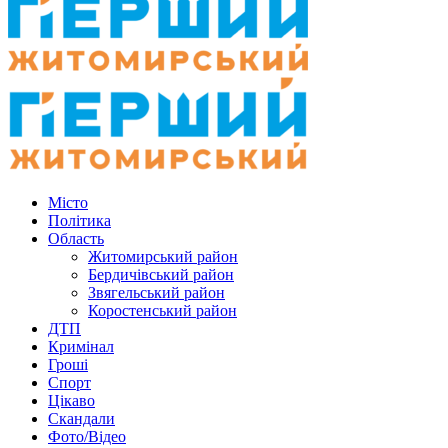
Місто
Політика
Область
Житомирський район
Бердичівський район
Звягельський район
Коростенський район
ДТП
Кримінал
Гроші
Спорт
Цікаво
Скандали
Фото/Відео