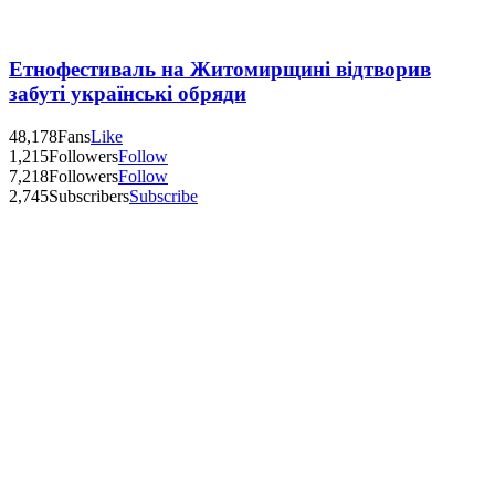
Етнофестиваль на Житомирщині відтворив
забуті українські обряди
48,178
Fans
Like
1,215
Followers
Follow
7,218
Followers
Follow
2,745
Subscribers
Subscribe