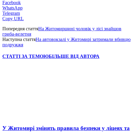
Facebook
WhatsApp
Telegram
Copy URL
Попередня стаття
На Житомирщині чоловік у лісі знайшов
гриба-велетня
Наступна стаття
На автовокзалі у Житомирі затримали вбивцю
подружжя
СТАТТІ ЗА ТЕМОЮ
БІЛЬШЕ ВІД АВТОРА
У Житомирі змінять правила безпеки у ліцеях та