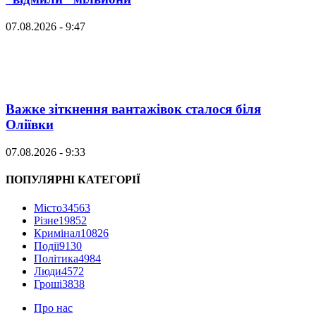
07.08.2026 - 9:47
Важке зіткнення вантажівок сталося біля
Оліївки
07.08.2026 - 9:33
ПОПУЛЯРНІ КАТЕГОРІЇ
Місто
34563
Різне
19852
Кримінал
10826
Події
9130
Політика
4984
Люди
4572
Гроші
3838
Про нас