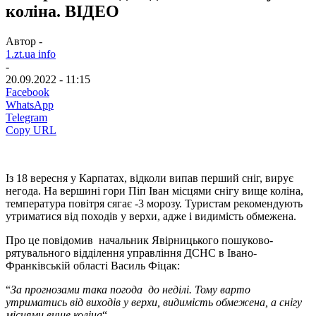
коліна. ВІДЕО
Автор -
1.zt.ua info
-
20.09.2022 - 11:15
Facebook
WhatsApp
Telegram
Copy URL
Із 18 вересня у Карпатах, відколи випав перший сніг, вирує
негода. На вершині гори Піп Іван місцями снігу вище коліна,
температура повітря сягає -3 морозу. Туристам рекомендують
утриматися від походів у верхи, адже і видимість обмежена.
Про це повідомив начальник Явірницького пошуково-
рятувального відділення управління ДСНС в Івано-
Франківській області Василь Фіцак:
“
За прогнозами така погода до неділі. Тому варто
утриматись від виходів у верхи, видимість обмежена, а снігу
місцями вище коліна
“.