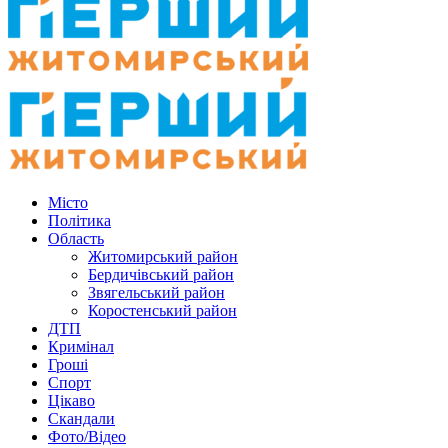
Місто
Політика
Область
Житомирський район
Бердичівський район
Звягельський район
Коростенський район
ДТП
Кримінал
Гроші
Спорт
Цікаво
Скандали
Фото/Відео