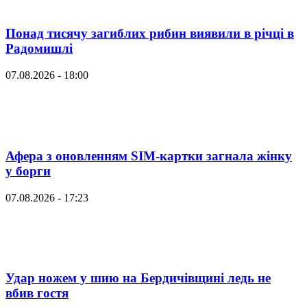
Понад тисячу загиблих рибин виявили в річці в
Радомишлі
07.08.2026 - 18:00
Афера з оновленням SIM-картки загнала жінку
у борги
07.08.2026 - 17:23
Удар ножем у шию на Бердичівщині ледь не
вбив гостя