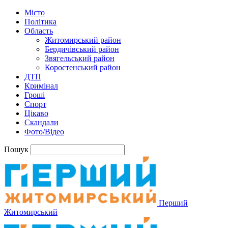
Місто
Політика
Область
Житомирський район
Бердичівський район
Звягельський район
Коростенський район
ДТП
Кримінал
Гроші
Спорт
Цікаво
Скандали
Фото/Відео
Пошук
Перший
Житомирський