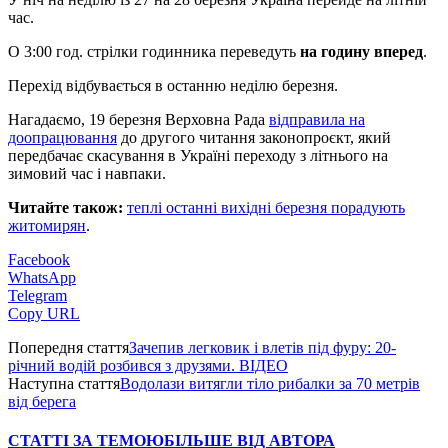
час.
О 3:00 год. стрілки годинника переведуть
на годину вперед
.
Перехід відбувається в останню неділю березня.
Нагадаємо, 19 березня Верховна Рада
відправила на
доопрацювання
до другого читання законопроєкт, який
передбачає скасування в Україні переходу з літнього на
зимовий час і навпаки.
Читайте також:
теплі останні вихідні березня порадують
житомирян
.
Facebook
WhatsApp
Telegram
Copy URL
Попередня стаття
Зачепив легковик і влетів під фуру: 20-
річний водій розбився з друзями. ВІДЕО
Наступна стаття
Водолази витягли тіло рибалки за 70 метрів
від берега
СТАТТІ ЗА ТЕМОЮ
БІЛЬШЕ ВІД АВТОРА