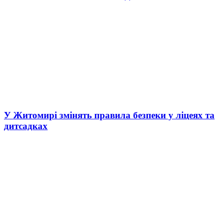
У Житомирі змінять правила безпеки у ліцеях та
дитсадках