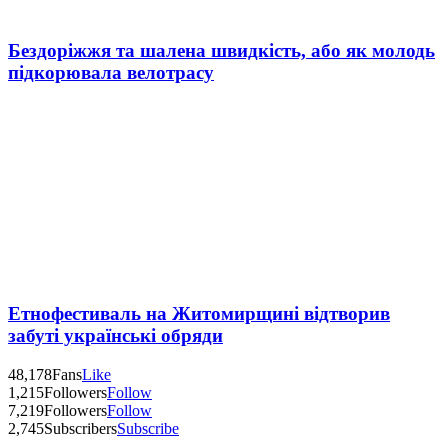
Бездоріжжя та шалена швидкість, або як молодь
підкорювала велотрасу
Етнофестиваль на Житомирщині відтворив
забуті українські обряди
48,178
Fans
Like
1,215
Followers
Follow
7,219
Followers
Follow
2,745
Subscribers
Subscribe