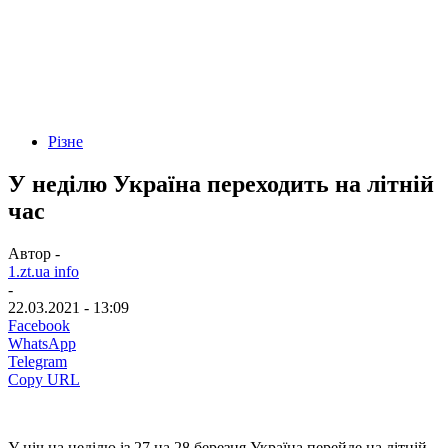
Різне
У неділю Україна переходить на літній
час
Автор -
1.zt.ua info
-
22.03.2021 - 13:09
Facebook
WhatsApp
Telegram
Copy URL
У ніч на неділю із 27 на 28 березня Україна перейде на літній