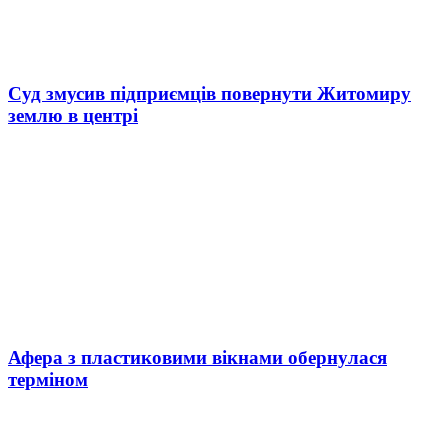
Суд змусив підприємців повернути Житомиру
землю в центрі
Афера з пластиковими вікнами обернулася
терміном