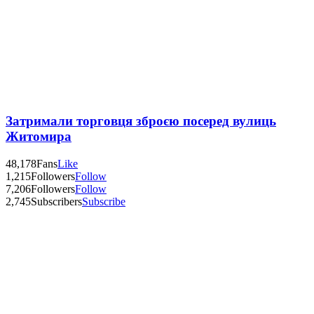
Затримали торговця зброєю посеред вулиць
Житомира
48,178
Fans
Like
1,215
Followers
Follow
7,206
Followers
Follow
2,745
Subscribers
Subscribe