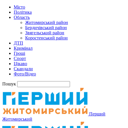
Місто
Політика
Область
Житомирський район
Бердичівський район
Звягельський район
Коростенський район
ДТП
Кримінал
Гроші
Спорт
Цікаво
Скандали
Фото/Відео
Пошук
Перший
Житомирський