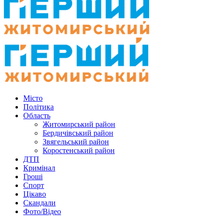
Місто
Політика
Область
Житомирський район
Бердичівський район
Звягельський район
Коростенський район
ДТП
Кримінал
Гроші
Спорт
Цікаво
Скандали
Фото/Відео