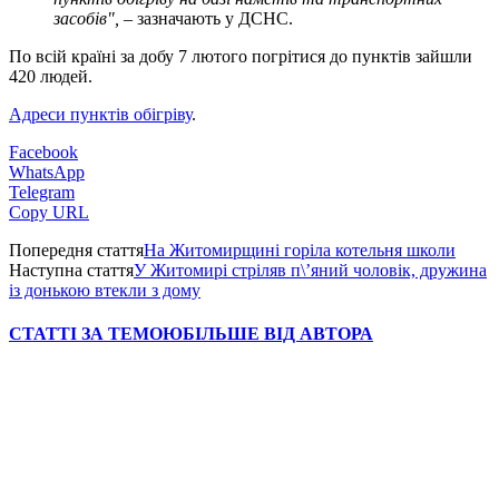
засобів",
–
зазначають у ДСНС.
По всій країні за добу 7 лютого погрітися до пунктів зайшли
420 людей.
Адреси пунктів обігріву
.
Facebook
WhatsApp
Telegram
Copy URL
Попередня стаття
На Житомирщині горіла котельня школи
Наступна стаття
У Житомирі стріляв п\’яний чоловік, дружина
із донькою втекли з дому
СТАТТІ ЗА ТЕМОЮ
БІЛЬШЕ ВІД АВТОРА