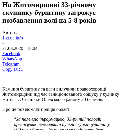
На Житомирщині 33-річному
скупнику бурштину загрожує
позбавлення волі на 5-8 років
Автор -
1.zt.ua info
-
21.03.2020 - 18:04
Facebook
WhatsApp
Telegram
Copy URL
Каміння бурштину та ваги вилучили правоохоронці
Житомирщини під час санкціонованого обшуку у будинку
жителя с. Соснівки Олевського району 20 березня.
Про це повідомляє поліція області:
"За наявною інформацією, 33-річний чоловік
організував нелегальний пункт скупки бурштину.
Під час обшуку у його домогосподарстві було