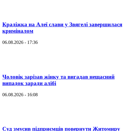
Крадіжка на Алеї слави у Звягелі завершилася
криміналом
06.08.2026 - 17:36
Чоловік зарізав жінку та вигадав нещасний
випадок заради алібі
06.08.2026 - 16:08
Суд змусив підприємців повернути Житомиру