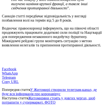
вилучено каміння крупної фракції, а також інші
свідчення протиправної діяльності".
Санкція статті передбачає відповідальність у вигляді
позбавлення волі на термін від 5 до 8 років.
Водночас правоохоронці інформують, що на півночі області
продовжують працювати додаткові сили поліції та Нацгвардії
для попередження незаконного видобутку бурштину.
Міжвідомчі рейдові групи моніторять ситуацію з метою
виявлення нелегалів та припинення протиправної діяльності.
Facebook
WhatsApp
Telegram
Copy URL
Попередня стаття
У Житомирі створили телеграм-канал, де
буде вся інформація про коронавірус
Наступна стаття
Житомиряни стоять у довгих чергах, щоб
потрапити у супермаркет. ФОТО