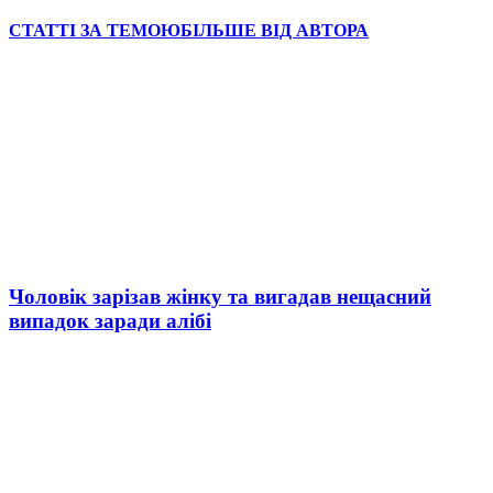
СТАТТІ ЗА ТЕМОЮ
БІЛЬШЕ ВІД АВТОРА
Чоловік зарізав жінку та вигадав нещасний
випадок заради алібі