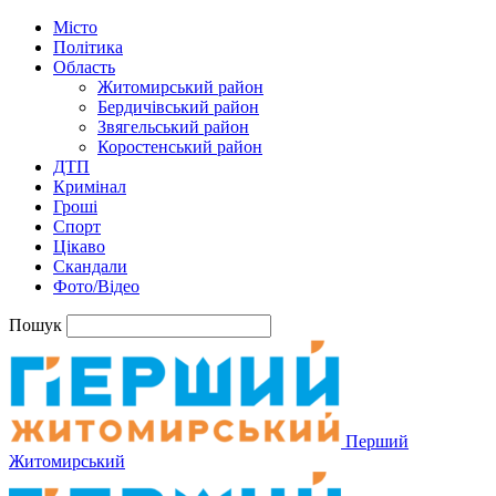
Місто
Політика
Область
Житомирський район
Бердичівський район
Звягельський район
Коростенський район
ДТП
Кримінал
Гроші
Спорт
Цікаво
Скандали
Фото/Відео
Пошук
Перший
Житомирський