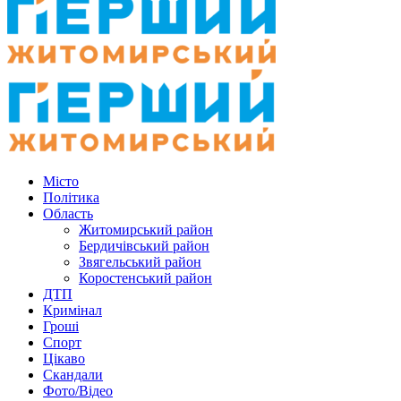
Місто
Політика
Область
Житомирський район
Бердичівський район
Звягельський район
Коростенський район
ДТП
Кримінал
Гроші
Спорт
Цікаво
Скандали
Фото/Відео