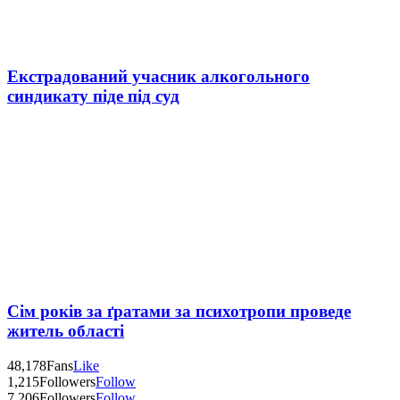
Екстрадований учасник алкогольного
синдикату піде під суд
Сім років за ґратами за психотропи проведе
житель області
48,178
Fans
Like
1,215
Followers
Follow
7,206
Followers
Follow