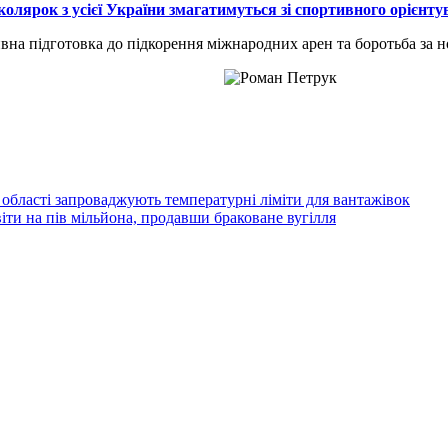
лярок з усієї України змагатимуться зі спортивного орієнту
на підготовка до підкорення міжнародних арен та боротьба за но
області запроваджують температурні ліміти для вантажівок
іти на пів мільйона, продавши браковане вугілля