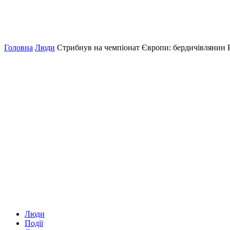
Головна
Люди
Стрибнув на чемпіонат Європи: бердичівлянин Ро
Люди
Події