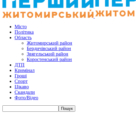
Місто
Політика
Область
Житомирський район
Бердичівський район
Звягельський район
Коростенський район
ДТП
Кримінал
Гроші
Спорт
Цікаво
Скандали
Фото/Відео