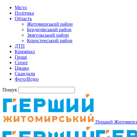
Місто
Політика
Область
Житомирський район
Бердичівський район
Звягельський район
Коростенський район
ДТП
Кримінал
Гроші
Спорт
Цікаво
Скандали
Фото/Відео
Пошук
Перший Житомирс