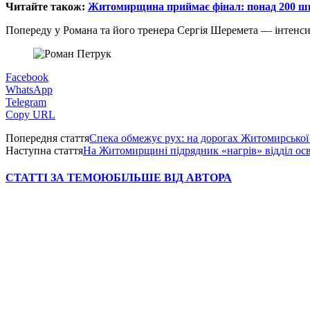
Читайте також:
Житомирщина приймає фінал: понад 200 шко
Попереду у Романа та його тренера Сергія Шеремета — інтенсив
Facebook
WhatsApp
Telegram
Copy URL
Попередня стаття
Спека обмежує рух: на дорогах Житомирської 
Наступна стаття
На Житомирщині підрядник «нагрів» відділ осв
СТАТТІ ЗА ТЕМОЮ
БІЛЬШЕ ВІД АВТОРА