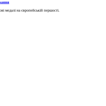
вання
ві медалі на європейській першості.