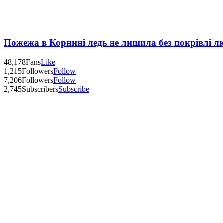
Пожежа в Корнині ледь не лишила без покрівлі л
48,178
Fans
Like
1,215
Followers
Follow
7,206
Followers
Follow
2,745
Subscribers
Subscribe