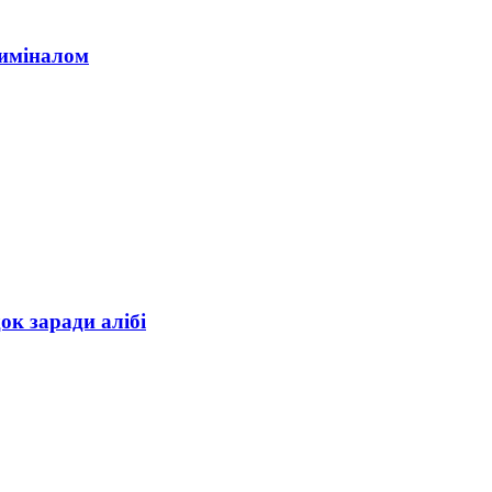
риміналом
ок заради алібі