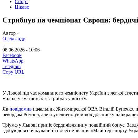
Спорт
Цікаво
Стрибнув на чемпіонат Європи: бердичі
Автор -
Олександр
-
08.06.2026 - 10:06
Facebook
WhatsApp
Telegram
Copy URL
У Львові під час командного чемпіонату України з легкої атл
молоді у змаганнях зі стрибків у висоту.
Як
повідомив
начальник Житомирської ОВА Віталій Бунечко, на
рекордом Романа, але й упевнено увійшов до списку найкращих 
Тріумф у Львові приніс бердичівлянину подвійний бонус. Завд
здобув довгоочікуване та почесне звання «Майстер спорту Укр