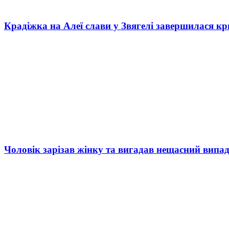
Крадіжка на Алеї слави у Звягелі завершилася к
Чоловік зарізав жінку та вигадав нещасний випад