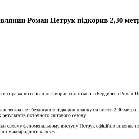
влянин Роман Петрук підкорив 2,30 метр
етики справжню сенсацію створив спортсмен із Бердичева Роман 
ш легкоатлет бездоганно підкорив планку на висоті 2,30 метра
результатів поточного світового сезону.
яки своєму феноменальному виступу Петрук офіційно виконав нор
аїни міжнародного класу».