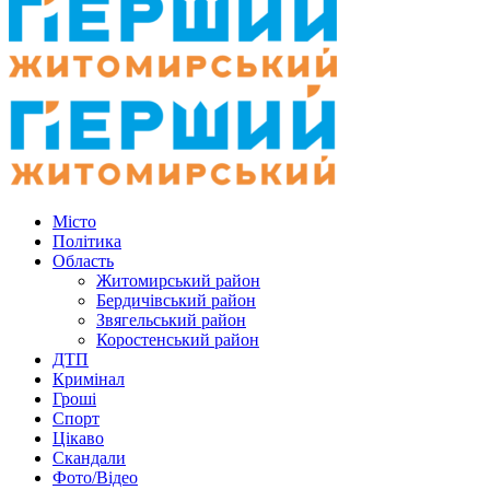
Місто
Політика
Область
Житомирський район
Бердичівський район
Звягельський район
Коростенський район
ДТП
Кримінал
Гроші
Спорт
Цікаво
Скандали
Фото/Відео