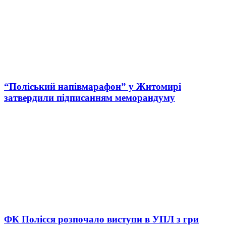
“Поліський напівмарафон” у Житомирі
затвердили підписанням меморандуму
ФК Полісся розпочало виступи в УПЛ з гри