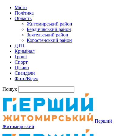
Місто
Політика
Область
Житомирський район
Бердичівський район
Звягельський район
Коростенський район
ДТП
Кримінал
Гроші
Спорт
Цікаво
Скандали
Фото/Відео
Пошук
Перший
Житомирський