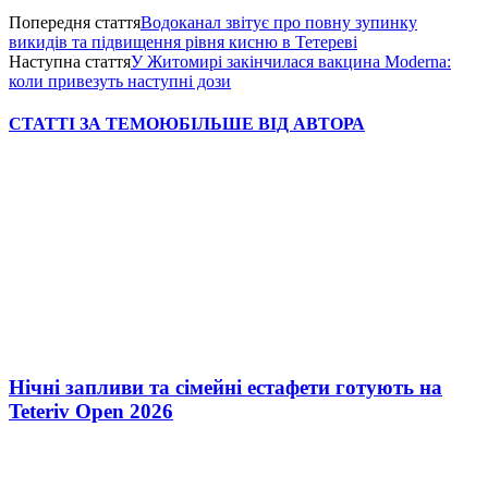
Попередня стаття
Водоканал звітує про повну зупинку
викидів та підвищення рівня кисню в Тетереві
Наступна стаття
У Житомирі закінчилася вакцина Moderna:
коли привезуть наступні дози
СТАТТІ ЗА ТЕМОЮ
БІЛЬШЕ ВІД АВТОРА
Нічні запливи та сімейні естафети готують на
Teteriv Open 2026