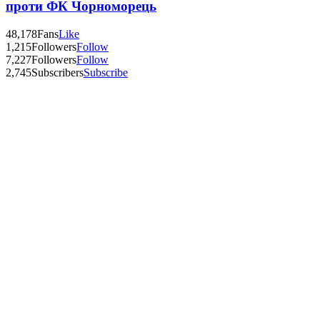
проти ФК Чорноморець
48,178
Fans
Like
1,215
Followers
Follow
7,227
Followers
Follow
2,745
Subscribers
Subscribe