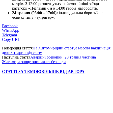
метрів. З 12:00 розпочнуться найемоційніші заїзди
категорії «Незламні», а о 14:00 героїв нагородять.
24 травня (08:00 – 17:00):
індивідуальна боротьба на
човнах типу «аутригер».
Facebook
WhatsApp
Telegram
Copy URL
Попередня стаття
На Житомирщині стартує масова вакцинація
диких тварин від сказу
Наступна стаття
Аварійні розкопки: 20 травня частина
Житомира знову опинилася без води
СТАТТІ ЗА ТЕМОЮ
БІЛЬШЕ ВІД АВТОРА