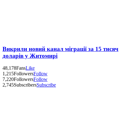
Викрили новий канал міграції за 15 тисяч
доларів у Житомирі
48,178
Fans
Like
1,215
Followers
Follow
7,220
Followers
Follow
2,745
Subscribers
Subscribe