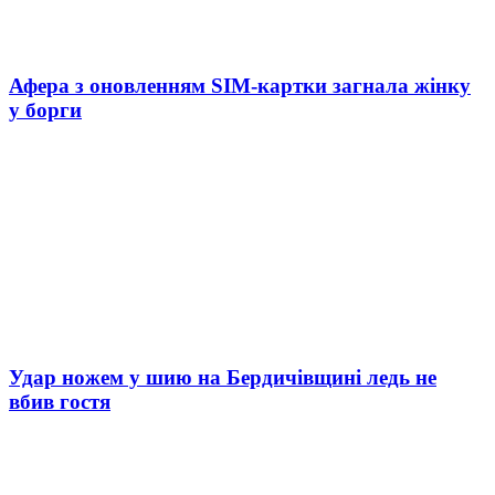
Афера з оновленням SIM-картки загнала жінку
у борги
Удар ножем у шию на Бердичівщині ледь не
вбив гостя