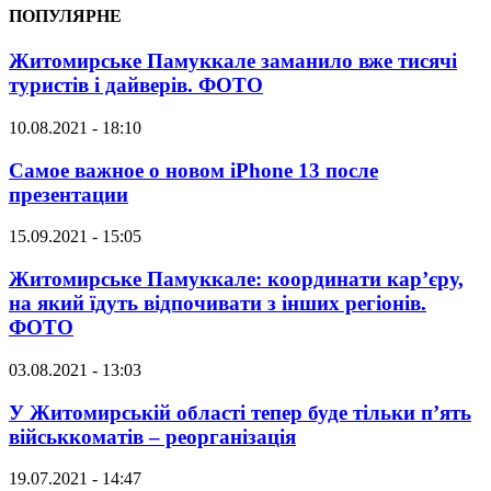
ПОПУЛЯРНЕ
Житомирське Памуккале заманило вже тисячі
туристів і дайверів. ФОТО
10.08.2021 - 18:10
Самое важное о новом iPhone 13 после
презентации
15.09.2021 - 15:05
Житомирське Памуккале: координати кар’єру,
на який їдуть відпочивати з інших регіонів.
ФОТО
03.08.2021 - 13:03
У Житомирській області тепер буде тільки п’ять
військкоматів – реорганізація
19.07.2021 - 14:47