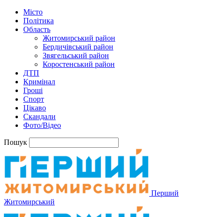
Місто
Політика
Область
Житомирський район
Бердичівський район
Звягельський район
Коростенський район
ДТП
Кримінал
Гроші
Спорт
Цікаво
Скандали
Фото/Відео
Пошук
Перший
Житомирський