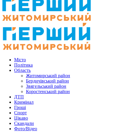
Місто
Політика
Область
Житомирський район
Бердичівський район
Звягельський район
Коростенський район
ДТП
Кримінал
Гроші
Спорт
Цікаво
Скандали
Фото/Відео