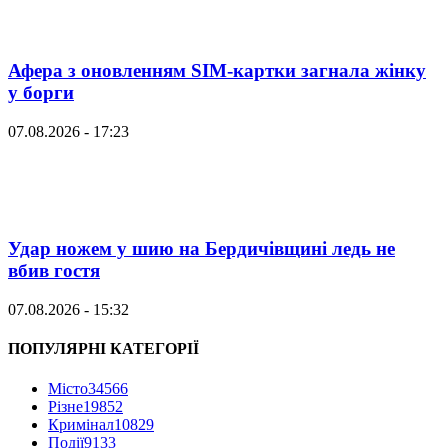
Афера з оновленням SIM-картки загнала жінку
у борги
07.08.2026 - 17:23
Удар ножем у шию на Бердичівщині ледь не
вбив гостя
07.08.2026 - 15:32
ПОПУЛЯРНІ КАТЕГОРІЇ
Місто
34566
Різне
19852
Кримінал
10829
Події
9133