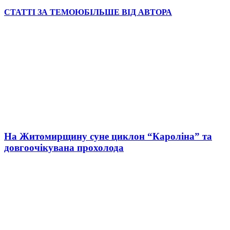
СТАТТІ ЗА ТЕМОЮ
БІЛЬШЕ ВІД АВТОРА
На Житомирщину суне циклон “Кароліна” та
довгоочікувана прохолода