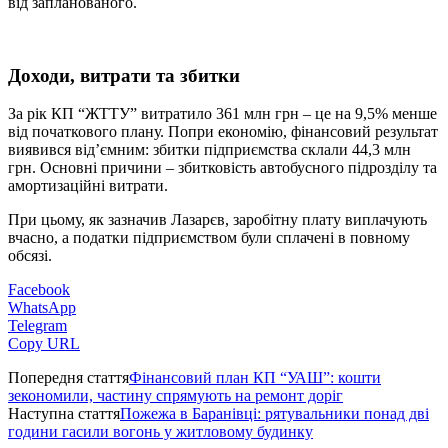
від запланованого.
Доходи, витрати та збитки
За рік КП “ЖТТУ” витратило 361 млн грн – це на 9,5% менше
від початкового плану. Попри економію, фінансовий результат
виявився від’ємним: збитки підприємства склали 44,3 млн
грн. Основні причини – збитковість автобусного підрозділу та
амортизаційні витрати.
При цьому, як зазначив Лазарєв, заробітну плату виплачують
вчасно, а податки підприємством були сплачені в повному
обсязі.
Facebook
WhatsApp
Telegram
Copy URL
Попередня стаття
Фінансовий план КП “УАШ”: кошти
зекономили, частину спрямують на ремонт доріг
Наступна стаття
Пожежа в Баранівці: рятувальники понад дві
години гасили вогонь у житловому будинку