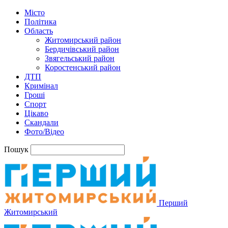
Місто
Політика
Область
Житомирський район
Бердичівський район
Звягельський район
Коростенський район
ДТП
Кримінал
Гроші
Спорт
Цікаво
Скандали
Фото/Відео
Пошук
Перший
Житомирський