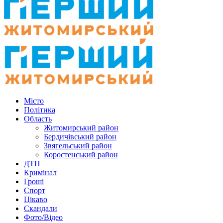
Місто
Політика
Область
Житомирський район
Бердичівський район
Звягельський район
Коростенський район
ДТП
Кримінал
Гроші
Спорт
Цікаво
Скандали
Фото/Відео