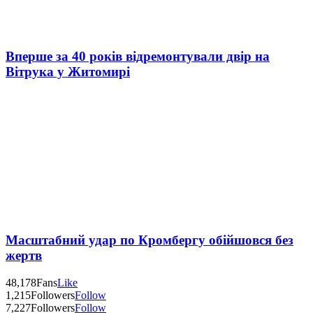
Вперше за 40 років відремонтували двір на
Вітрука у Житомирі
Масштабний удар по Кромбергу обійшовся без
жертв
48,178
Fans
Like
1,215
Followers
Follow
7,227
Followers
Follow