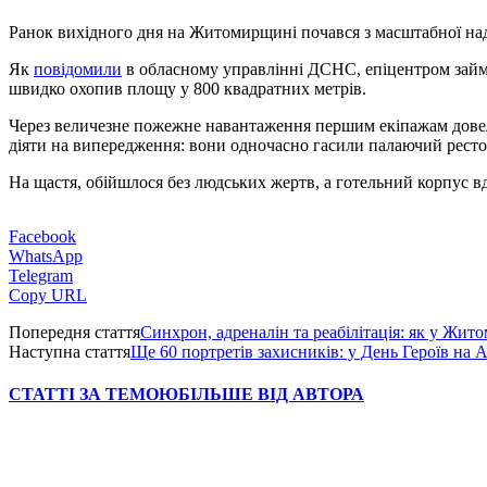
Ранок вихідного дня на Житомирщині почався з масштабної надз
Як
повідомили
в обласному управлінні ДСНС, епіцентром займа
швидко охопив площу у 800 квадратних метрів.
Через величезне пожежне навантаження першим екіпажам довело
діяти на випередження: вони одночасно гасили палаючий рестор
На щастя, обійшлося без людських жертв, а готельний корпус в
Facebook
WhatsApp
Telegram
Copy URL
Попередня стаття
Синхрон, адреналін та реабілітація: як у Жит
Наступна стаття
Ще 60 портретів захисників: у День Героїв на
СТАТТІ ЗА ТЕМОЮ
БІЛЬШЕ ВІД АВТОРА