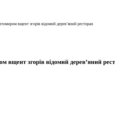
Житомиром вщент згорів відомий дерев’яний ресторан
ом вщент згорів відомий дерев’яний рес