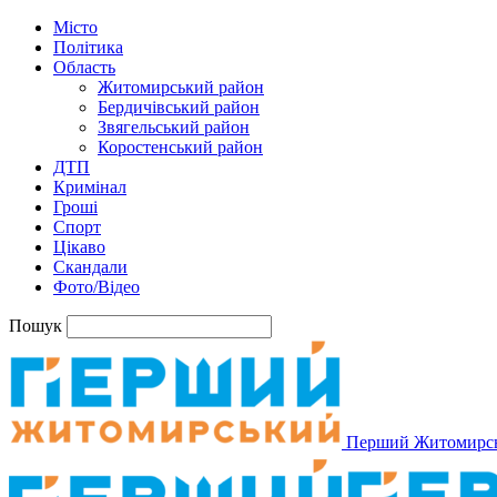
Місто
Політика
Область
Житомирський район
Бердичівський район
Звягельський район
Коростенський район
ДТП
Кримінал
Гроші
Спорт
Цікаво
Скандали
Фото/Відео
Пошук
Перший Житомирс