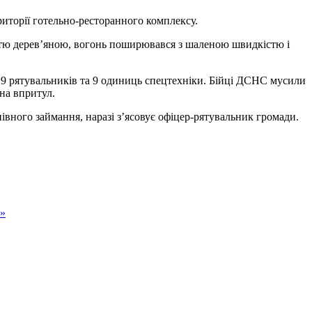
риторії готельно-ресторанного комплексу.
істю дерев’яною, вогонь поширювався з шаленою швидкістю і
9 рятувальників та 9 одиниць спецтехніки. Бійці ДСНС мусили
на впритул.
вного займання, наразі з’ясовує офіцер-рятувальник громади.
х»