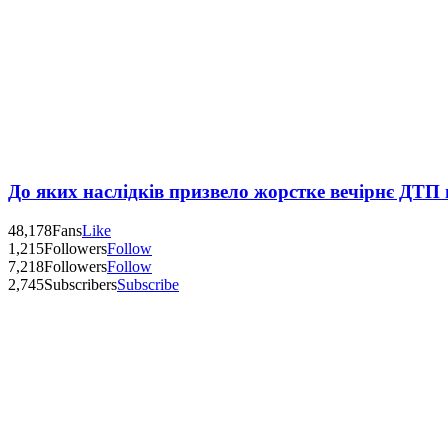
До яких наслідків призвело жорстке вечірнє ДТП 
48,178
Fans
Like
1,215
Followers
Follow
7,218
Followers
Follow
2,745
Subscribers
Subscribe