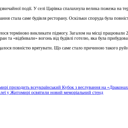
вичайної події. У селі Царівка спалахнула велика пожежа на те
ння стала саме будівля ресторану. Оскільки споруда була повн
ся терміново викликати підмогу. Загалом на місці працювали 2
ан та «відбивали» вогонь від будівлі готелю, яка була прибудова
далося повністю врятувати. Що саме стало причиною такого руйні
омирі проходить всеукраїнський Кубок з веслування на «Дракона
 Алеї у Житомирі освятили новий меморіальний стенд