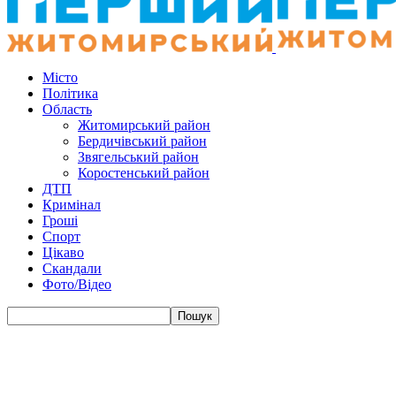
Місто
Політика
Область
Житомирський район
Бердичівський район
Звягельський район
Коростенський район
ДТП
Кримінал
Гроші
Спорт
Цікаво
Скандали
Фото/Відео