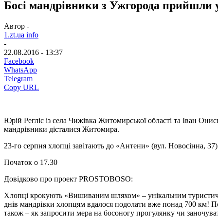
Босі мандрівники з Ужгорода прийшли
Автор -
1.zt.ua info
-
22.08.2016 - 13:37
Facebook
WhatsApp
Telegram
Copy URL
Юрій Регліс із села Чижівка Житомирської області та Іван Они
мандрівники дісталися Житомира.
23-го серпня хлопці завітають до «Антени» (вул. Новосінна, 37
Початок о 17.30
Довідково про проект PROSTOBOSO:
Хлопці крокують «Вишиваним шляхом» – унікальним туристични
днів мандрівки хлопцям вдалося подолати вже понад 700 км! По
також – як запросити мера на босоногу прогулянку чи заночува