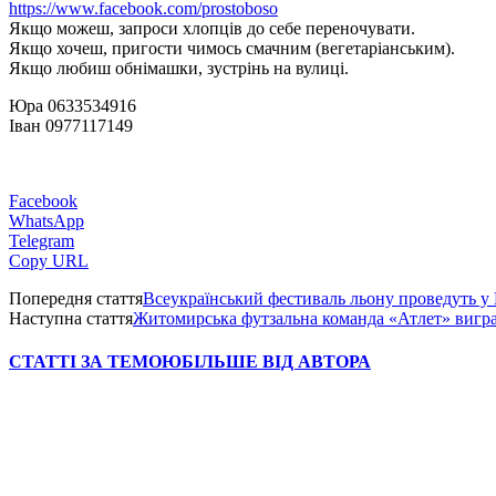
https://www.facebook.com/prostoboso
Якщо можеш, запроси хлопців до себе переночувати.
Якщо хочеш, пригости чимось смачним (вегетаріанським).
Якщо любиш обнімашки, зустрінь на вулиці.
Юра 0633534916
Іван 0977117149
Facebook
WhatsApp
Telegram
Copy URL
Попередня стаття
Всеукраїнський фестиваль льону проведуть у
Наступна стаття
Житомирська футзальна команда «Атлет» вигр
СТАТТІ ЗА ТЕМОЮ
БІЛЬШЕ ВІД АВТОРА