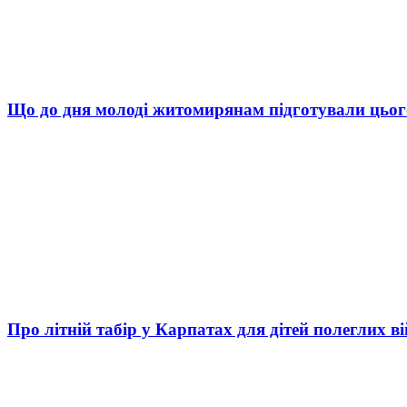
Що до дня молоді житомирянам підготували цьог
Про літній табір у Карпатах для дітей полеглих в