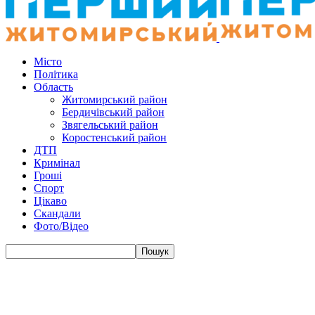
Місто
Політика
Область
Житомирський район
Бердичівський район
Звягельський район
Коростенський район
ДТП
Кримінал
Гроші
Спорт
Цікаво
Скандали
Фото/Відео