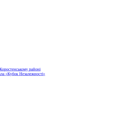
 Коростенському районі
ала «Кубок Незалежності»