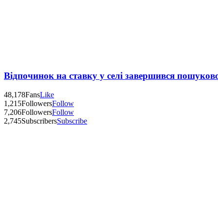
Відпочинок на ставку у селі завершився пошуков
48,178
Fans
Like
1,215
Followers
Follow
7,206
Followers
Follow
2,745
Subscribers
Subscribe