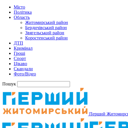
Місто
Політика
Область
Житомирський район
Бердичівський район
Звягельський район
Коростенський район
ДТП
Кримінал
Гроші
Спорт
Цікаво
Скандали
Фото/Відео
Пошук
Перший Житомирс