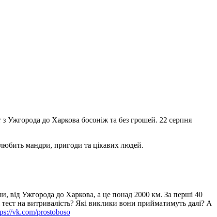
 з Ужгорода до Харкова босоніж та без грошей. 22 серпня
о любить мандри, пригоди та цікавих людей.
від Ужгорода до Харкова, а це понад 2000 км. За перші 40
і тест на витривалість? Які виклики вони прийматимуть далі? А
tps://vk.com/prostoboso