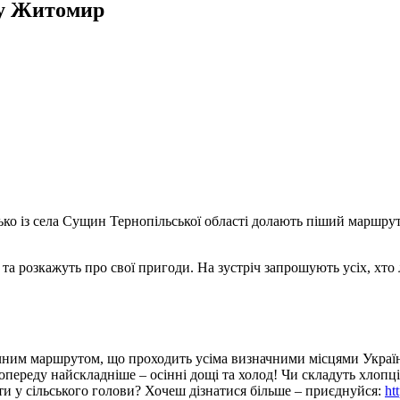
 у Житомир
сько із села Сущин Тернопільської області долають піший маршрут
) та розкажуть про свої пригоди. На зустріч запрошують усіх, хт
м маршрутом, що проходить усіма визначними місцями України, 
переду найскладніше – осінні дощі та холод! Чи складуть хлопц
ти у сільського голови? Хочеш дізнатися більше – приєднуйся:
ht