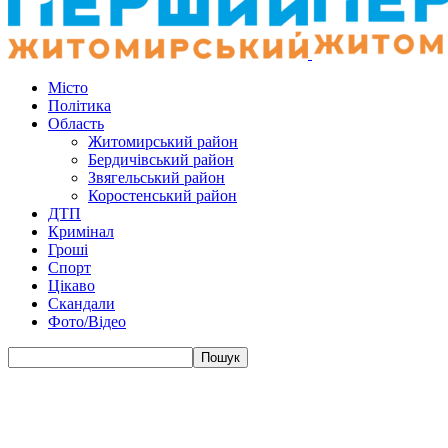
Місто
Політика
Область
Житомирський район
Бердичівський район
Звягельський район
Коростенський район
ДТП
Кримінал
Гроші
Спорт
Цікаво
Скандали
Фото/Відео