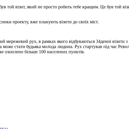
в той візит, який не просто робить тебе кращим. Це був той візит
сники проекту, вже планують візити до своїх міст.
й мережевий рух, в рамках якого відбуваються 3­4­денні візити з
 може стати будь­яка молода людина. Рух стартував під час Револю
вже охоплено більше 100 населених пунктів.