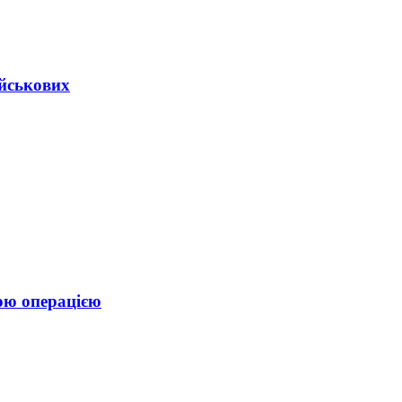
ійськових
ою операцією