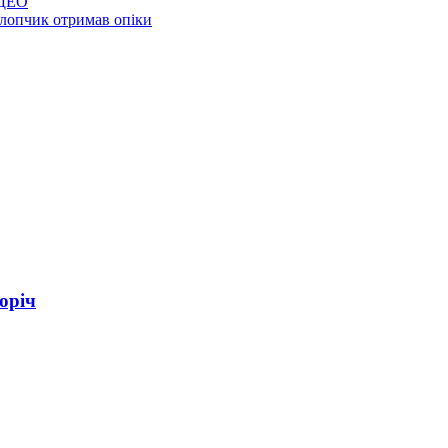
ІДЕО
хлопчик отримав опіки
оріч