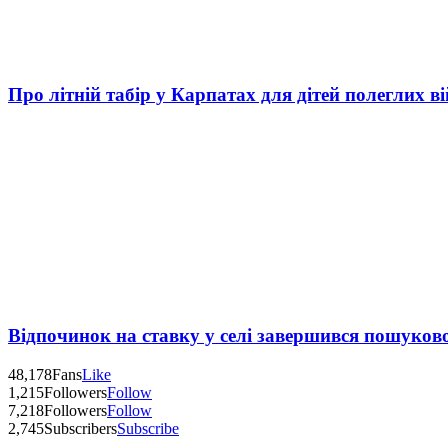
Про літній табір у Карпатах для дітей полеглих в
Відпочинок на ставку у селі завершився пошуков
48,178
Fans
Like
1,215
Followers
Follow
7,218
Followers
Follow
2,745
Subscribers
Subscribe