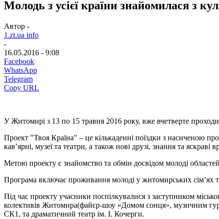
Молодь з усієї країни знайомилася з 
Автор -
1.zt.ua info
-
16.05.2016 - 9:08
Facebook
WhatsApp
Telegram
Copy URL
У Житомирі з 13 по 15 травня 2016 року, вже вчетверте проход
Проект "Твоя Країна" – це кількаденні поїздки з насиченою про
кав’ярні, музеї та театри, а також нові друзі, знання та яскраві 
Метою проекту є знайомство та обмін досвідом молоді областей
Програма включає проживання молоді у житомирських сім’ях т
Під час проекту учасники поспілкувалися з заступником місько
колективів Житомира(файєр-шоу «Домом сонця», музичним гурт
СК1, та драматичний театр ім. І. Кочерги.