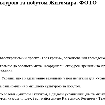
культурою та побутом Житомира. ФОТО
иввсеукраїнський проект «Твоя країна», організований громадськ
грамою до обраного міста. Неординарні екскурсії, тренінги та іг
враження!
 України, що є надзвичайно важливим у цей нелегкий для Україн
а ознайомлення з місцевою культурою та побутом.
го голови Дмитром Ткачуком, відвідали український дім та міськ
ом «Разом ліпше», і арт-майстринею Катериною Регенель). Тако