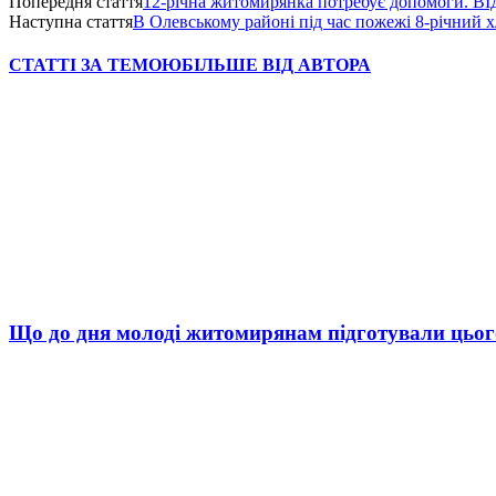
Попередня стаття
12-річна житомирянка потребує допомоги. В
Наступна стаття
В Олевському районі під час пожежі 8-річний 
СТАТТІ ЗА ТЕМОЮ
БІЛЬШЕ ВІД АВТОРА
Що до дня молоді житомирянам підготували цьог