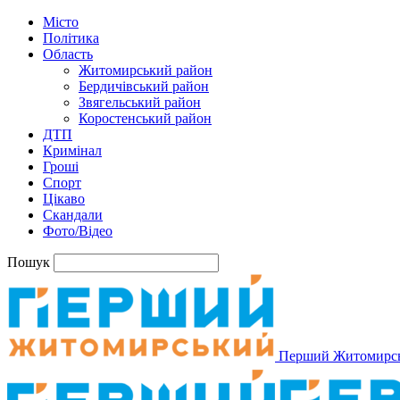
Місто
Політика
Область
Житомирський район
Бердичівський район
Звягельський район
Коростенський район
ДТП
Кримінал
Гроші
Спорт
Цікаво
Скандали
Фото/Відео
Пошук
Перший Житомирс