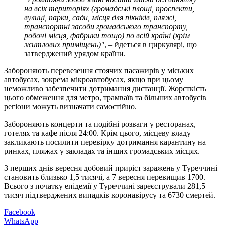
на всіх територіях (громадські площі, проспекти,
вулиці, парки, сади, місця для пікніків, пляжі,
транспортні засоби громадського транспорту,
робочі місця, фабрики тощо) по всій країні (крім
житлових приміщень)"
, – йдеться в циркулярі, що
затверджений урядом країни.
Забороняють перевезення стоячих пасажирів у міських
автобусах, зокрема мікроавтобусах, якщо при цьому
неможливо забезпечити дотримання дистанції. Жорсткість
цього обмеження для метро, трамваїв та більших автобусів
регіони можуть визначати самостійно.
Забороняють концерти та подібні розваги у ресторанах,
готелях та кафе після 24:00. Крім цього, місцеву владу
закликають посилити перевірку дотримання карантину на
ринках, пляжах у закладах та інших громадських місцях.
З перших днів вересня добовий приріст заражень у Туреччині
становить близько 1,5 тисячі, а 7 вересня перевищив 1700.
Всього з початку епідемії у Туреччині зареєстрували 281,5
тисяч підтверджених випадків коронавірусу та 6730 смертей.
Facebook
WhatsApp