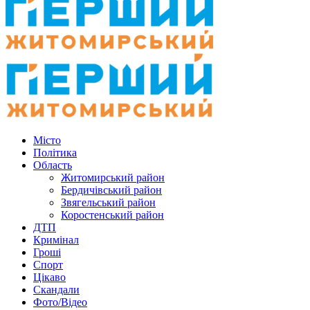
Місто
Політика
Область
Житомирський район
Бердичівський район
Звягельський район
Коростенський район
ДТП
Кримінал
Гроші
Спорт
Цікаво
Скандали
Фото/Відео