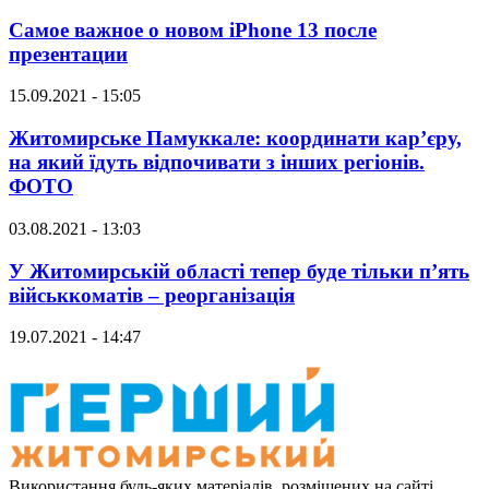
Самое важное о новом iPhone 13 после
презентации
15.09.2021 - 15:05
Житомирське Памуккале: координати кар’єру,
на який їдуть відпочивати з інших регіонів.
ФОТО
03.08.2021 - 13:03
У Житомирській області тепер буде тільки п’ять
військкоматів – реорганізація
19.07.2021 - 14:47
Використання будь-яких матеріалів, розміщених на сайті,