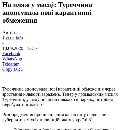
На пляж у масці: Туреччина
анонсувала нові карантинні
обмеження
Автор -
1.zt.ua info
-
10.09.2020 - 13:17
Facebook
WhatsApp
Telegram
Copy URL
Туреччина анонсувала нові карантинні обмеження через
зростання кількості заражень. Тепер у громадських місцях
Туреччини, у тому числі на пляжах і в парках, потрібно
перебувати в масках.
Розпорядження про посилення карантину надіслали
губернаторам усіх провінцій, яких у країні 81.
"Громадяни зобов’язані носити маски без винятку