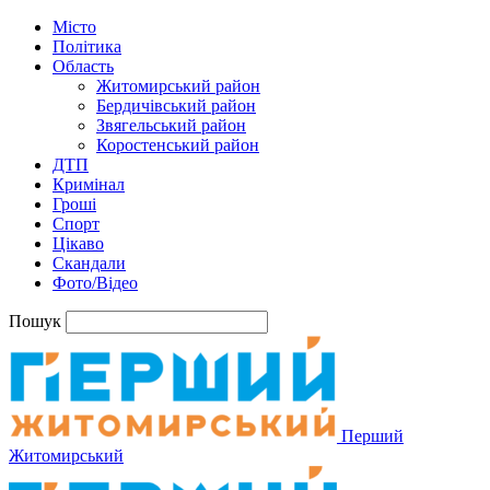
Місто
Політика
Область
Житомирський район
Бердичівський район
Звягельський район
Коростенський район
ДТП
Кримінал
Гроші
Спорт
Цікаво
Скандали
Фото/Відео
Пошук
Перший
Житомирський