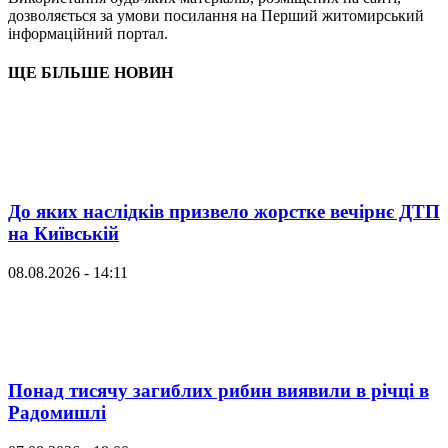
дозволяється за умови посилання на Перший житомирський
інформаційний портал.
ЩЕ БІЛЬШЕ НОВИН
До яких наслідків призвело жорстке вечірнє ДТП
на Київській
08.08.2026 - 14:11
Понад тисячу загиблих рибин виявили в річці в
Радомишлі