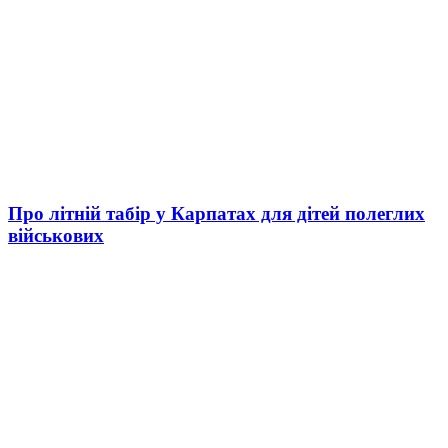
Про літній табір у Карпатах для дітей полеглих
військових