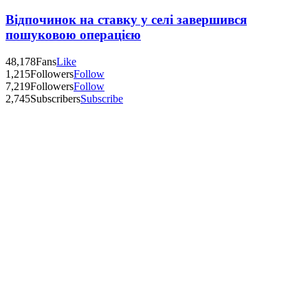
Відпочинок на ставку у селі завершився
пошуковою операцією
48,178
Fans
Like
1,215
Followers
Follow
7,219
Followers
Follow
2,745
Subscribers
Subscribe