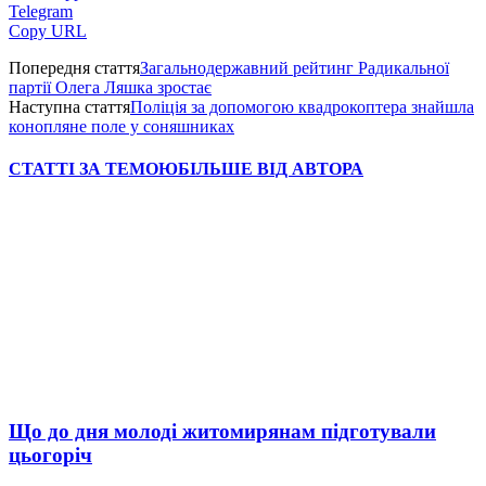
Telegram
Copy URL
Попередня стаття
Загальнодержавний рейтинг Радикальної
партії Олега Ляшка зростає
Наступна стаття
Поліція за допомогою квадрокоптера знайшла
конопляне поле у соняшниках
СТАТТІ ЗА ТЕМОЮ
БІЛЬШЕ ВІД АВТОРА
Що до дня молоді житомирянам підготували
цьогоріч