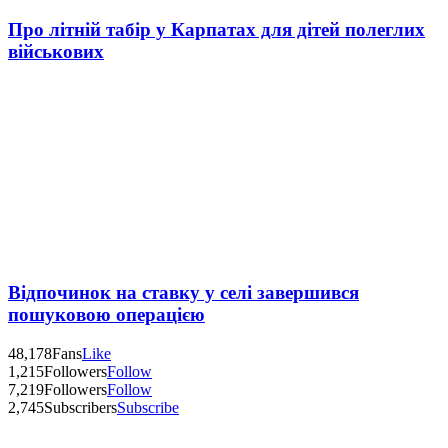
Про літній табір у Карпатах для дітей полеглих
військових
Відпочинок на ставку у селі завершився
пошуковою операцією
48,178
Fans
Like
1,215
Followers
Follow
7,219
Followers
Follow
2,745
Subscribers
Subscribe