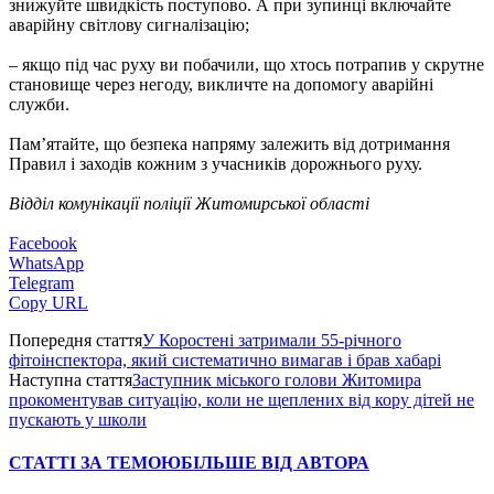
знижуйте швидкість поступово. А при зупинці включайте
аварійну світлову сигналізацію;
– якщо під час руху ви побачили, що хтось потрапив у скрутне
становище через негоду, викличте на допомогу аварійні
служби.
Пам’ятайте, що безпека напряму залежить від дотримання
Правил і заходів кожним з учасників дорожнього руху.
Відділ комунікації поліції Житомирської області
Facebook
WhatsApp
Telegram
Copy URL
Попередня стаття
У Коростені затримали 55-річного
фітоінспектора, який систематично вимагав і брав хабарі
Наступна стаття
Заступник міського голови Житомира
прокоментував ситуацію, коли не щеплених від кору дітей не
пускають у школи
СТАТТІ ЗА ТЕМОЮ
БІЛЬШЕ ВІД АВТОРА