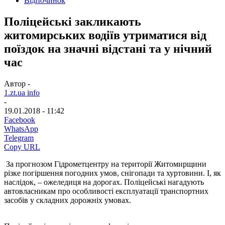
Відпочинок
Поліцейські закликають
житомирських водіїв утриматися від
поїздок на значні відстані та у нічний
час
Автор -
1.zt.ua info
-
19.01.2018 - 11:42
Facebook
WhatsApp
Telegram
Copy URL
За прогнозом Гідрометцентру на території Житомирщини
різке погіршення погодних умов, снігопади та хуртовини. І, як
наслідок, – ожеледиця на дорогах. Поліцейські нагадують
автовласникам про особливості експлуатації транспортних
засобів у складних дорожніх умовах.