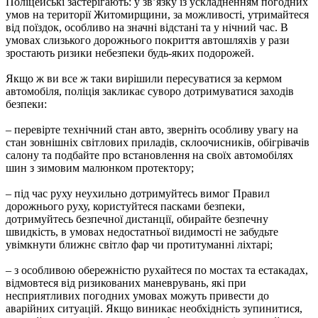
Поліцейські застерігають: у зв’язку із ускладненням погодних
умов на території Житомирщини, за можливості, утримайтеся
від поїздок, особливо на значні відстані та у нічний час. В
умовах слизького дорожнього покриття автошляхів у рази
зростають ризики небезпеки будь-яких подорожей.
Якщо ж ви все ж таки вирішили пересуватися за кермом
автомобіля, поліція закликає суворо дотримуватися заходів
безпеки:
– перевірте технічний стан авто, зверніть особливу увагу на
стан зовнішніх світлових приладів, склоочисників, обігрівачів
салону та подбайте про встановлення на своїх автомобілях
шин з зимовим малюнком протектору;
– під час руху неухильно дотримуйтесь вимог Правил
дорожнього руху, користуйтеся пасками безпеки,
дотримуйтесь безпечної дистанції, обирайте безпечну
швидкість, в умовах недостатньої видимості не забудьте
увімкнути ближнє світло фар чи протитуманні ліхтарі;
– з особливою обережністю рухайтеся по мостах та естакадах,
відмовтеся від ризикованих маневрувань, які при
несприятливих погодних умовах можуть привести до
аварійних ситуацій. Якщо виникає необхідність зупинитися,