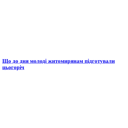
Що до дня молоді житомирянам підготували
цьогоріч