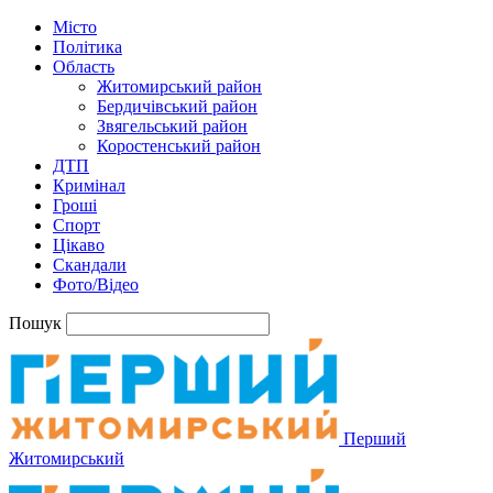
Місто
Політика
Область
Житомирський район
Бердичівський район
Звягельський район
Коростенський район
ДТП
Кримінал
Гроші
Спорт
Цікаво
Скандали
Фото/Відео
Пошук
Перший
Житомирський