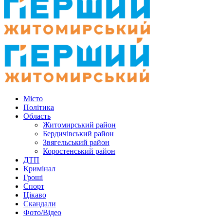
Місто
Політика
Область
Житомирський район
Бердичівський район
Звягельський район
Коростенський район
ДТП
Кримінал
Гроші
Спорт
Цікаво
Скандали
Фото/Відео