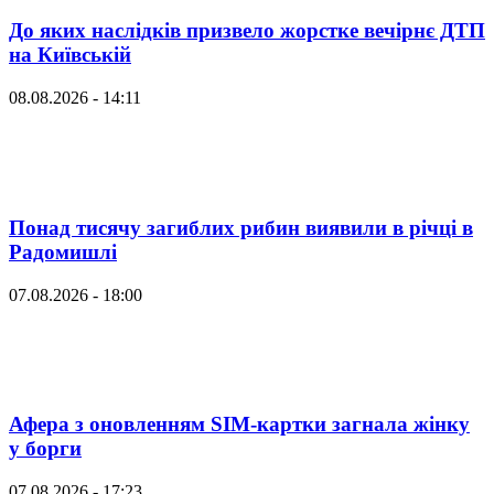
До яких наслідків призвело жорстке вечірнє ДТП
на Київській
08.08.2026 - 14:11
Понад тисячу загиблих рибин виявили в річці в
Радомишлі
07.08.2026 - 18:00
Афера з оновленням SIM-картки загнала жінку
у борги
07.08.2026 - 17:23