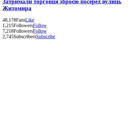
Затримали торговця зброєю посеред вулиць
Житомира
48,178
Fans
Like
1,215
Followers
Follow
7,218
Followers
Follow
2,745
Subscribers
Subscribe