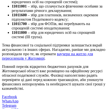
юридичних осіб на спрощеній системі);
11011001
– збір, що сплачується фізичними особами за
результатами річного декларування;
11011600
– збір для платників, визначених окремим
підпунктом Податкового кодексу;
11011700
– збір для ФОПів, які перебувають на
спрощеній системі оподаткування;
11011800
– збір для юридичних осіб на спрощеній
системі (ІІІ група).
Тема фінансової та соціальної підтримки залишається вкрай
актуальною і в інших сферах. Нагадаємо, раніше ми докладно
розповідали про те, як отримати
ваучери на житло для
переселенців у Житомирі
.
Повний перелік відкритих бюджетних рахунків для
Житомирської області вже розміщено на офіційному ресурсі
обласної податкової служби. Фахівці наполегливо радять
перевіряти ці дані перед кожною транзакцією, аби уникнути
фінансових непорозумінь та необхідності шукати свої гроші у
казначействі.
Facebook
WhatsApp
Telegram