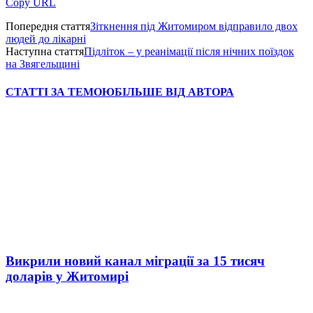
Copy URL
Попередня стаття
Зіткнення під Житомиром відправило двох
людей до лікарні
Наступна стаття
Підліток – у реанімації після нічних поїздок
на Звягельщині
СТАТТІ ЗА ТЕМОЮ
БІЛЬШЕ ВІД АВТОРА
Викрили новий канал міграції за 15 тисяч
доларів у Житомирі