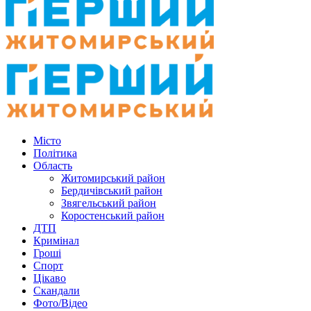
Місто
Політика
Область
Житомирський район
Бердичівський район
Звягельський район
Коростенський район
ДТП
Кримінал
Гроші
Спорт
Цікаво
Скандали
Фото/Відео