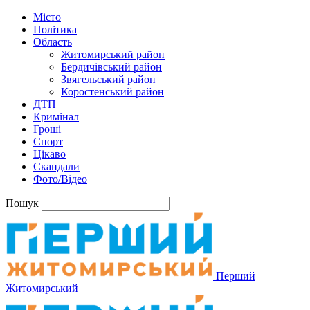
Місто
Політика
Область
Житомирський район
Бердичівський район
Звягельський район
Коростенський район
ДТП
Кримінал
Гроші
Спорт
Цікаво
Скандали
Фото/Відео
Пошук
Перший
Житомирський