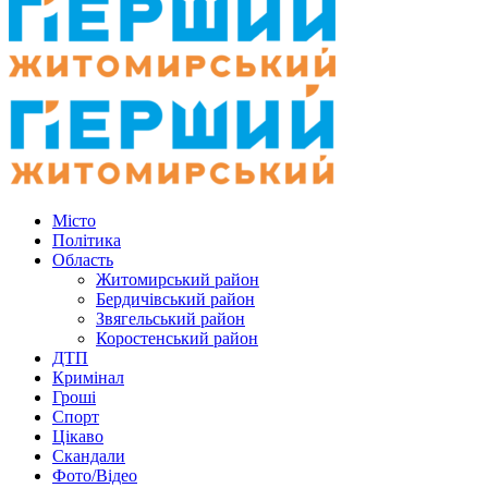
Місто
Політика
Область
Житомирський район
Бердичівський район
Звягельський район
Коростенський район
ДТП
Кримінал
Гроші
Спорт
Цікаво
Скандали
Фото/Відео