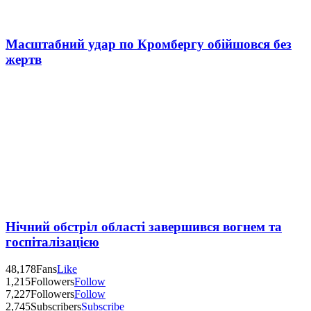
Масштабний удар по Кромбергу обійшовся без
жертв
Нічний обстріл області завершився вогнем та
госпіталізацією
48,178
Fans
Like
1,215
Followers
Follow
7,227
Followers
Follow
2,745
Subscribers
Subscribe