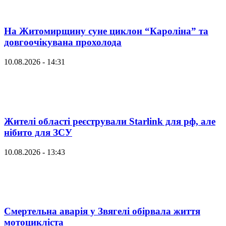
На Житомирщину суне циклон “Кароліна” та
довгоочікувана прохолода
10.08.2026 - 14:31
Жителі області реєстрували Starlink для рф, але
нібито для ЗСУ
10.08.2026 - 13:43
Смертельна аварія у Звягелі обірвала життя
мотоцикліста