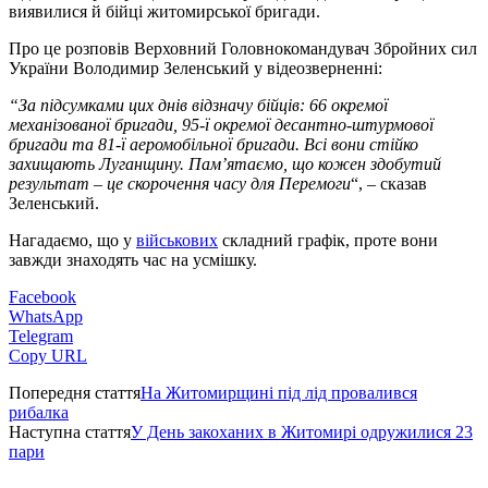
виявилися й бійці житомирської бригади.
Про це розповів Верховний Головнокомандувач Збройних сил
України Володимир Зеленський у відеозверненні:
“За підсумками цих днів відзначу бійців: 66 окремої
механізованої бригади, 95-ї окремої десантно-штурмової
бригади та 81-ї аеромобільної бригади. Всі вони стійко
захищають Луганщину. Пам’ятаємо, що кожен здобутий
результат – це скорочення часу для Перемоги
“, – сказав
Зеленський.
Нагадаємо, що у
військових
складний графік, проте вони
завжди знаходять час на усмішку.
Facebook
WhatsApp
Telegram
Copy URL
Попередня стаття
На Житомирщині під лід провалився
рибалка
Наступна стаття
У День закоханих в Житомирі одружилися 23
пари