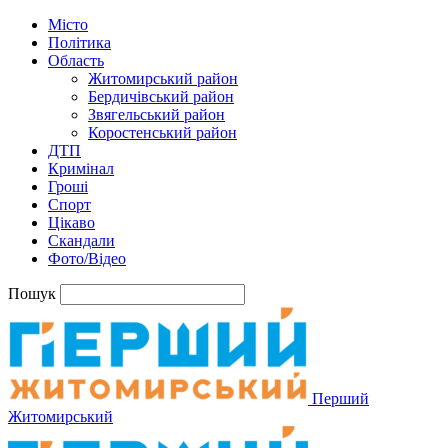
Місто
Політика
Область
Житомирський район
Бердичівський район
Звягельський район
Коростенський район
ДТП
Кримінал
Гроші
Спорт
Цікаво
Скандали
Фото/Відео
Пошук
Перший
Житомирський