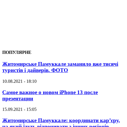
ПОПУЛЯРНЕ
Житомирське Памуккале заманило вже тисячі
туристів і дайверів. ФОТО
10.08.2021 - 18:10
Самое важное о новом iPhone 13 после
презентации
15.09.2021 - 15:05
Житомирське Памуккале: координати кар’єру,
на який їдуть відпочивати з інших регіонів.