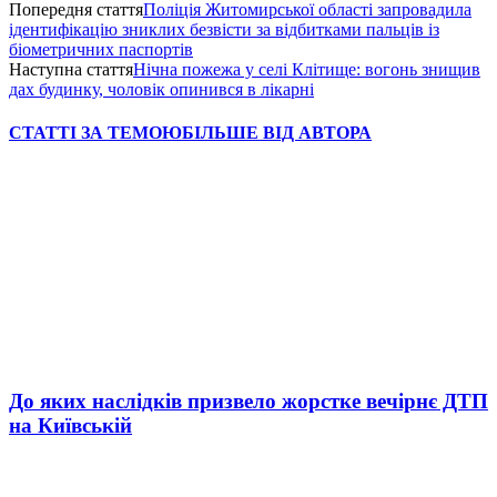
Попередня стаття
Поліція Житомирської області запровадила
ідентифікацію зниклих безвісти за відбитками пальців із
біометричних паспортів
Наступна стаття
Нічна пожежа у селі Клітище: вогонь знищив
дах будинку, чоловік опинився в лікарні
СТАТТІ ЗА ТЕМОЮ
БІЛЬШЕ ВІД АВТОРА
До яких наслідків призвело жорстке вечірнє ДТП
на Київській