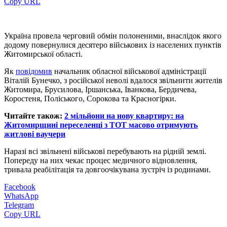
Copy URL
Україна провела черговий обмін полоненими, внаслідок якого
додому повернулися десятеро військових із населених пунктів
Житомирської області.
Як
повідомив
начальник обласної військової адміністрації
Віталій Бунечко, з російської неволі вдалося звільнити жителів
Житомира, Брусилова, Іршанська, Іванкова, Бердичева,
Коростеня, Поліського, Сорокова та Красногірки.
Читайте також:
2 мільйони на нову квартиру: на
Житомирщині переселенці з ТОТ масово отримують
житлові ваучери
Наразі всі звільнені військові перебувають на рідній землі.
Попереду на них чекає процес медичного відновлення,
тривала реабілітація та довгоочікувана зустріч із родинами.
Facebook
WhatsApp
Telegram
Copy URL