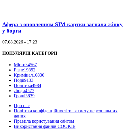
Афера з оновленням SIM-картки загнала жінку
у борги
07.08.2026 - 17:23
ПОПУЛЯРНІ КАТЕГОРІЇ
Місто
34567
Різне
19852
Кримінал
10830
Події
9133
Політика
4984
Люди
4577
Гроші
3839
Про нас
Політика конфіденційності та захисту персональних
даних
Правила користування сайтом
Використання файлів COOKIE