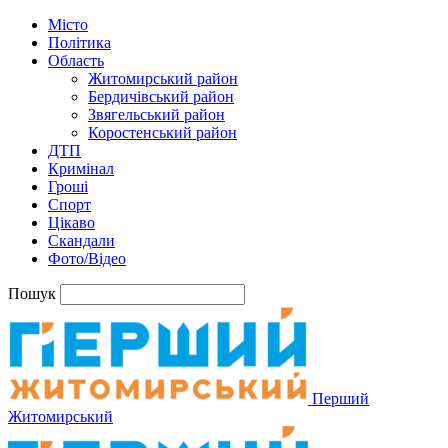
Місто
Політика
Область
Житомирський район
Бердичівський район
Звягельський район
Коростенський район
ДТП
Кримінал
Гроші
Спорт
Цікаво
Скандали
Фото/Відео
Пошук
Перший
Житомирський