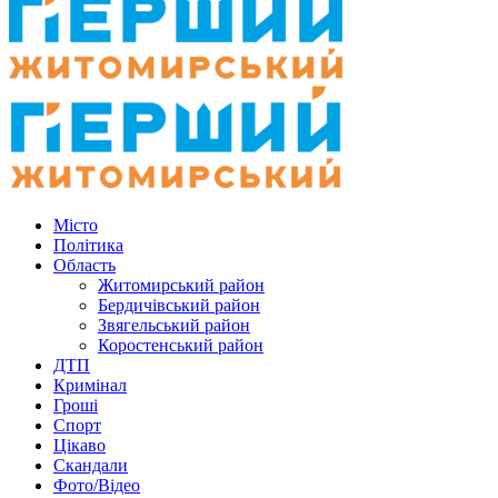
Місто
Політика
Область
Житомирський район
Бердичівський район
Звягельський район
Коростенський район
ДТП
Кримінал
Гроші
Спорт
Цікаво
Скандали
Фото/Відео