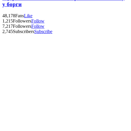
у борги
48,178
Fans
Like
1,215
Followers
Follow
7,217
Followers
Follow
2,745
Subscribers
Subscribe