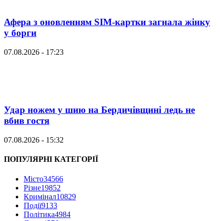
Афера з оновленням SIM-картки загнала жінку
у борги
07.08.2026 - 17:23
Удар ножем у шию на Бердичівщині ледь не
вбив гостя
07.08.2026 - 15:32
ПОПУЛЯРНІ КАТЕГОРІЇ
Місто
34566
Різне
19852
Кримінал
10829
Події
9133
Політика
4984