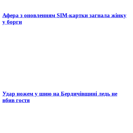
Афера з оновленням SIM-картки загнала жінку
у борги
Удар ножем у шию на Бердичівщині ледь не
вбив гостя