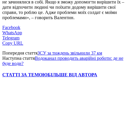
не зачинялися в собі. Якщо я зможу допомогти вирішити їх –
дати відпочити людині чи поїхати додому вирішити свої
справи, то роблю це. Адже проблеми моїх солдат є моїми
проблемами», – говорить Валентин.
Facebook
WhatsApp
Telegram
Copy URL
Попередня стаття
ЗСУ за тиждень звільнили 37 км
Наступна стаття
Водоканал проводить аварійні роботи: де не
буде води?
СТАТТІ ЗА ТЕМОЮ
БІЛЬШЕ ВІД АВТОРА