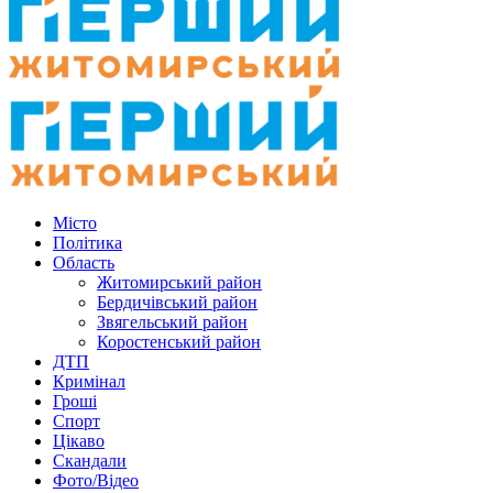
Місто
Політика
Область
Житомирський район
Бердичівський район
Звягельський район
Коростенський район
ДТП
Кримінал
Гроші
Спорт
Цікаво
Скандали
Фото/Відео