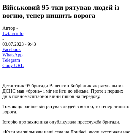
Військовий 95-тки рятував людей із
вогню, тепер нищить ворога
Автор -
1.zt.ua info
-
03.07.2023 - 9:43
Facebook
WhatsApp
Telegram
Copy URL
Десантник 95 бригади Валентин Бобрівник як рятувальник
ДСНС мав «бронь» і міг не йти до війська. Проте з перших
днів повномасштабної війни пішов на передову.
Тож якщо раніше він рятував людей з вогню, то тепер нищить
ворога.
Історію про захисника опублікувала пресслужба бригади.
«Коли ми звільняли наші села на Донбасі, люди зустрічали нас