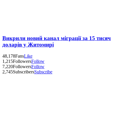
Викрили новий канал міграції за 15 тисяч
доларів у Житомирі
48,178
Fans
Like
1,215
Followers
Follow
7,220
Followers
Follow
2,745
Subscribers
Subscribe