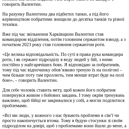
говорить Валентин.
На рахунку Валентина два підбитих танки, а під його
керівництвом побратими знищили до десятка танків та різної
техніки.
Вже під час звільнення Харківщини Валентин став
командиром відділення, потім головним сержантом взводу, а з
початком 2023 року став головним сержантом роти.
«Це велика відповідальність. По суті я права рука командира
роти, і як сержант підрозділу я веду людей у бій, з ними
постійно у найгарячіших боях. Я відповідаю за побратимів,
тому під час відпочинку обов’язково треную їх на полігоні –
чим більше поту там проллють, тим менше втрат буде на полі
бою», – говорить Валентин.
Для себе чоловік ставить мету, щоб кожен його побратим
повернувся живим з бойових завдань. І тому окрім тренувань
важливо, щоб бійці не закривалися у собі, а могли поділитися
проблемами.
«Всі ми люди, у кожного з нас бувають проблеми в сім’ї чи
просто накопичується втома. Тому я будую стосунки зі своїм
підрозділом на довірі, щоб з проблемами вони йшли до мене, а