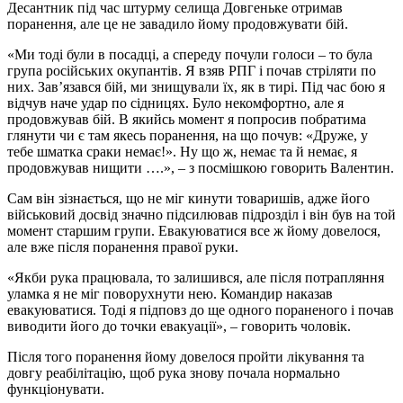
Десантник під час штурму селища Довгеньке отримав
поранення, але це не завадило йому продовжувати бій.
«Ми тоді були в посадці, а спереду почули голоси – то була
група російських окупантів. Я взяв РПГ і почав стріляти по
них. Зав’язався бій, ми знищували їх, як в тирі. Під час бою я
відчув наче удар по сідницях. Було некомфортно, але я
продовжував бій. В якийсь момент я попросив побратима
глянути чи є там якесь поранення, на що почув: «Друже, у
тебе шматка сраки немає!». Ну що ж, немає та й немає, я
продовжував нищити ….», – з посмішкою говорить Валентин.
Сам він зізнається, що не міг кинути товаришів, адже його
військовий досвід значно підсилював підрозділ і він був на той
момент старшим групи. Евакуюватися все ж йому довелося,
але вже після поранення правої руки.
«Якби рука працювала, то залишився, але після потрапляння
уламка я не міг поворухнути нею. Командир наказав
евакуюватися. Тоді я підповз до ще одного пораненого і почав
виводити його до точки евакуації», – говорить чоловік.
Після того поранення йому довелося пройти лікування та
довгу реабілітацію, щоб рука знову почала нормально
функціонувати.