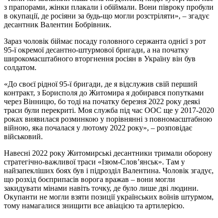
з прапорами, жінки плакали і обіймали. Вони півроку пробули
в окупації, де росіяни за будь-що могли розстріляти», – згадує
десантник Валентин Бобрівник.
Зараз чоловік біймає посаду головного сержанта однієї з рот
95-ї окремої десантно-штурмової бригади, а на початку
широкомасштабного вторгнення росіян в Україну він був
солдатом.
«До своєї рідної 95-ї бригади, де я відслужив свій перший
контракт, з Борисполя до Житомира я добирався попутками
через Вінницю, бо тоді на початку березня 2022 року деякі
траси були перекриті. Моя служба під час ООС ще у 2017-2020
роках виявилася розминкою у порівнянні з повномасштабною
війною, яка почалася у лютому 2022 року», – розповідає
військовий.
Навесні 2022 року Житомирські десантники тримали оборону
стратегічно-важливої траси «Ізюм-Слов’янськ». Там у
найзапекліших боях був і підрозділ Валентина. Чоловік згадує,
що розхід боєприпасів ворога вражав – вони могли
закидувати мінами навіть точку, де було лише дві людини.
Окупанти не могли взяти позиції українських воїнів штурмом,
тому намагалися знищити все авіацією та артилерією.