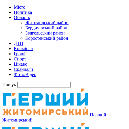
Місто
Політика
Область
Житомирський район
Бердичівський район
Звягельський район
Коростенський район
ДТП
Кримінал
Гроші
Спорт
Цікаво
Скандали
Фото/Відео
Пошук
Перший
Житомирський