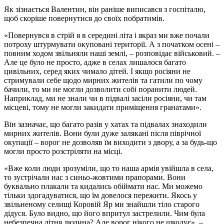
Як зізнається Валентин, він раніше виписався з госпіталю,
щоб скоріше повернутися до своїх побратимів.
«Повернувся в стрій я в середині літа і якраз ми вже почали
потроху штурмувати окуповані території. А з початком осені –
повним ходом звільняли наші землі, – розповідає військовий. –
Але це було не просто, адже в селах лишалося багато
цивільних, серед яких чимало дітей. І якщо росіяни не
стримували себе щодо мирних жителів та гатили по чому
бачили, то ми не могли дозволити собі поранити людей.
Наприклад, ми не знали чи в підвалі засіли росіяни, чи там
місцеві, тому не могли закидати приміщення гранатами».
Він зазначає, що багато разів у хатах та підвалах знаходили
мирних жителів. Вони були дуже залякані після піврічної
окупації – ворог не дозволяв їм виходити з двору, а за будь-що
могли просто розстріляти на місці.
«Вже коли люди зрозуміли, що то наша армія увійшла в села,
то зустрічали нас з синьо-жовтими прапорами. Вони
буквально плакали та кидались обіймати нас. Ми можемо
тільки здогадуватися, що їм довелося пережити. Якось у
звільненому селищі Коровій Яр ми знайшли тіло старого
дідуся. Було видно, що його впритул застрелили. Чим була
небезпечна літня людина? Але ворог нікого не шкодує», –