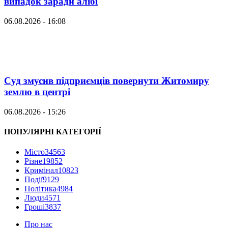
випадок заради алібі
06.08.2026 - 16:08
Суд змусив підприємців повернути Житомиру
землю в центрі
06.08.2026 - 15:26
ПОПУЛЯРНІ КАТЕГОРІЇ
Місто
34563
Різне
19852
Кримінал
10823
Події
9129
Політика
4984
Люди
4571
Гроші
3837
Про нас