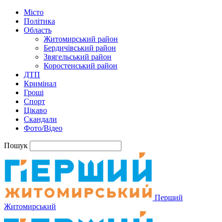
Місто
Політика
Область
Житомирський район
Бердичівський район
Звягельський район
Коростенський район
ДТП
Кримінал
Гроші
Спорт
Цікаво
Скандали
Фото/Відео
Пошук
Перший
Житомирський