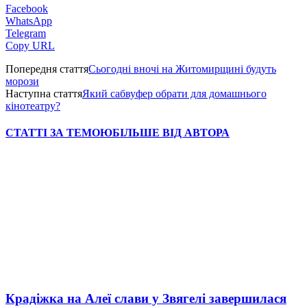
Facebook
WhatsApp
Telegram
Copy URL
Попередня стаття
Сьогодні вночі на Житомирщині будуть
морози
Наступна стаття
Який сабвуфер обрати для домашнього
кінотеатру?
СТАТТІ ЗА ТЕМОЮ
БІЛЬШЕ ВІД АВТОРА
Крадіжка на Алеї слави у Звягелі завершилася