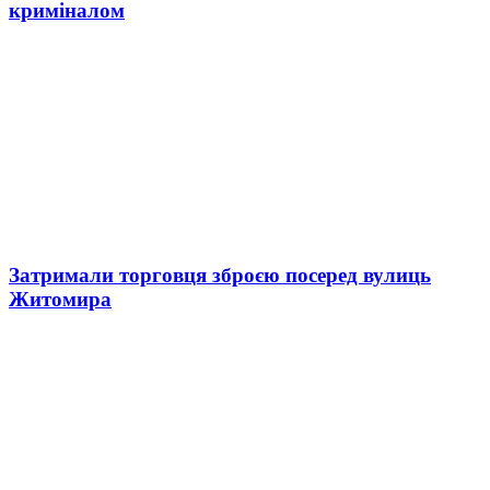
криміналом
Затримали торговця зброєю посеред вулиць
Житомира