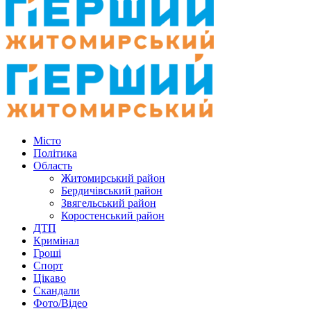
Місто
Політика
Область
Житомирський район
Бердичівський район
Звягельський район
Коростенський район
ДТП
Кримінал
Гроші
Спорт
Цікаво
Скандали
Фото/Відео