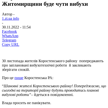
Житомирщини буде чути вибухи
Автор -
1.zt.ua info
-
30.11.2022 - 11:54
Facebook
WhatsApp
Telegram
Copy URL
30 листопада жителів Коростенського району попереджають
про заплановані вибухотехнічні роботи й закликають
зберігати спокій.
Про це
пише
Коростенська РА:
“
Шановні жителі Коростенського району! Попереджаємо, що
сьогодні на території району будуть проводитись планові
вибухові роботи”
– йдеться в повідомленні.
Влада просить не панікувати.