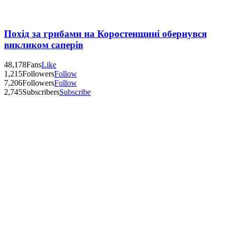
Похід за грибами на Коростенщині обернувся
викликом саперів
48,178
Fans
Like
1,215
Followers
Follow
7,206
Followers
Follow
2,745
Subscribers
Subscribe