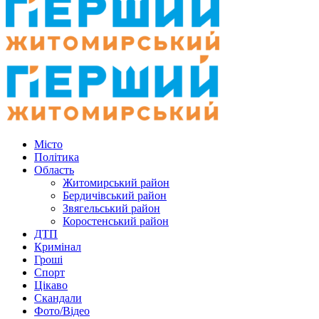
Місто
Політика
Область
Житомирський район
Бердичівський район
Звягельський район
Коростенський район
ДТП
Кримінал
Гроші
Спорт
Цікаво
Скандали
Фото/Відео