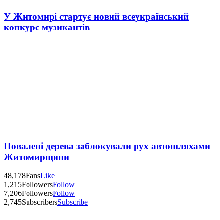
У Житомирі стартує новий всеукраїнський
конкурс музикантів
Повалені дерева заблокували рух автошляхами
Житомирщини
48,178
Fans
Like
1,215
Followers
Follow
7,206
Followers
Follow
2,745
Subscribers
Subscribe