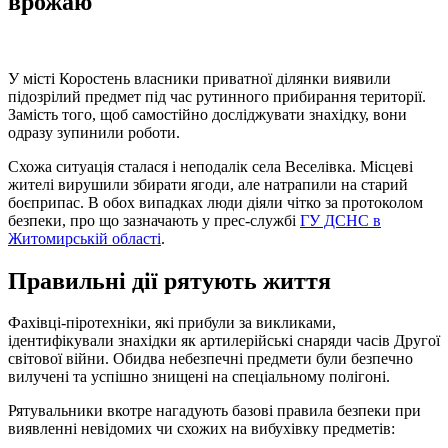
врожаю
У місті Коростень власники приватної ділянки виявили
підозрілий предмет під час рутинного прибирання території.
Замість того, щоб самостійно досліджувати знахідку, вони
одразу зупинили роботи.
Схожа ситуація сталася і неподалік села Веселівка. Місцеві
жителі вирушили збирати ягоди, але натрапили на старий
боєприпас. В обох випадках люди діяли чітко за протоколом
безпеки, про що зазначають у прес-службі
ГУ ДСНС в
Житомирській області
.
Правильні дії рятують життя
Фахівці-піротехніки, які прибули за викликами,
ідентифікували знахідки як артилерійські снаряди часів Другої
світової війни. Обидва небезпечні предмети були безпечно
вилучені та успішно знищені на спеціальному полігоні.
Рятувальники вкотре нагадують базові правила безпеки при
виявленні невідомих чи схожих на вибухівку предметів: