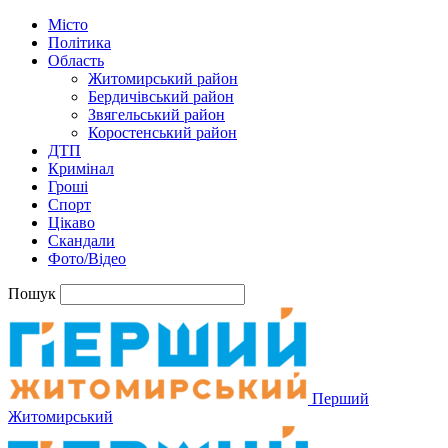
Місто
Політика
Область
Житомирський район
Бердичівський район
Звягельський район
Коростенський район
ДТП
Кримінал
Гроші
Спорт
Цікаво
Скандали
Фото/Відео
Пошук
Перший
Житомирський