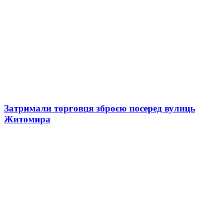
Затримали торговця зброєю посеред вулиць
Житомира