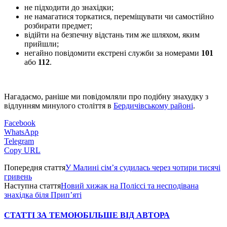
не підходити до знахідки;
не намагатися торкатися, переміщувати чи самостійно
розбирати предмет;
відійти на безпечну відстань тим же шляхом, яким
прийшли;
негайно повідомити екстрені служби за номерами
101
або
112
.
Нагадаємо, раніше ми повідомляли про подібну знахудку з
відлунням минулого століття в
Бердичівському районі
.
Facebook
WhatsApp
Telegram
Copy URL
Попередня стаття
У Малині сім’я судилась через чотири тисячі
гривень
Наступна стаття
Новий хижак на Поліссі та несподівана
знахідка біля Прип’яті
СТАТТІ ЗА ТЕМОЮ
БІЛЬШЕ ВІД АВТОРА