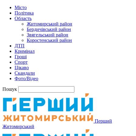
Місто
Політика
Область
Житомирський район
Бердичівський район
Звягельський район
Коростенський район
ДТП
Кримінал
Гроші
Спорт
Цікаво
Скандали
Фото/Відео
Пошук
Перший
Житомирський