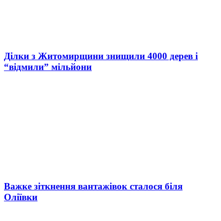
Ділки з Житомирщини знищили 4000 дерев і
“відмили” мільйони
Важке зіткнення вантажівок сталося біля
Оліївки