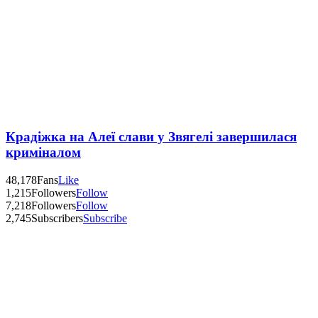
Крадіжка на Алеї слави у Звягелі завершилася
криміналом
48,178
Fans
Like
1,215
Followers
Follow
7,218
Followers
Follow
2,745
Subscribers
Subscribe