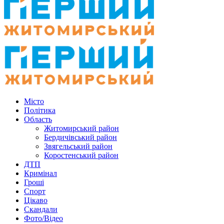
Місто
Політика
Область
Житомирський район
Бердичівський район
Звягельський район
Коростенський район
ДТП
Кримінал
Гроші
Спорт
Цікаво
Скандали
Фото/Відео