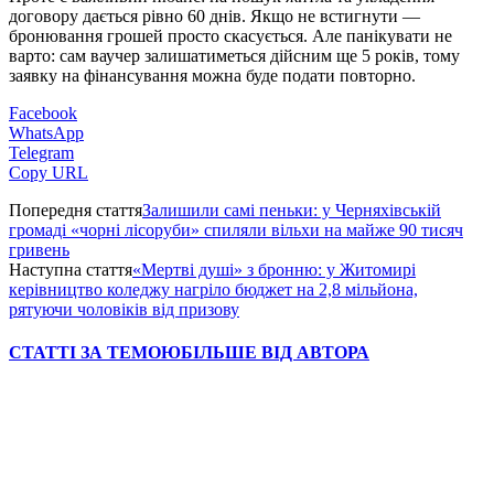
договору дається рівно 60 днів. Якщо не встигнути —
бронювання грошей просто скасується. Але панікувати не
варто: сам ваучер залишатиметься дійсним ще 5 років, тому
заявку на фінансування можна буде подати повторно.
Facebook
WhatsApp
Telegram
Copy URL
Попередня стаття
Залишили самі пеньки: у Черняхівській
громаді «чорні лісоруби» спиляли вільхи на майже 90 тисяч
гривень
Наступна стаття
«Мертві душі» з бронню: у Житомирі
керівництво коледжу нагріло бюджет на 2,8 мільйона,
рятуючи чоловіків від призову
СТАТТІ ЗА ТЕМОЮ
БІЛЬШЕ ВІД АВТОРА