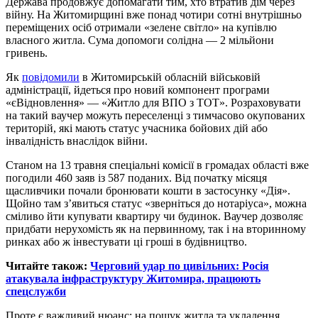
Держава продовжує допомагати тим, хто втратив дім через
війну. На Житомирщині вже понад чотири сотні внутрішньо
переміщених осіб отримали «зелене світло» на купівлю
власного житла. Сума допомоги солідна — 2 мільйони
гривень.
Як
повідомили
в Житомирській обласній військовій
адміністрації, йдеться про новий компонент програми
«єВідновлення» — «Житло для ВПО з ТОТ». Розраховувати
на такий ваучер можуть переселенці з тимчасово окупованих
територій, які мають статус учасника бойових дій або
інвалідність внаслідок війни.
Станом на 13 травня спеціальні комісії в громадах області вже
погодили 460 заяв із 587 поданих. Від початку місяця
щасливчики почали бронювати кошти в застосунку «Дія».
Щойно там з’явиться статус «зверніться до нотаріуса», можна
сміливо йти купувати квартиру чи будинок. Ваучер дозволяє
придбати нерухомість як на первинному, так і на вторинному
ринках або ж інвестувати ці гроші в будівництво.
Читайте також:
Черговий удар по цивільних: Росія
атакувала інфраструктуру Житомира, працюють
спецслужби
Проте є важливий нюанс: на пошук житла та укладення