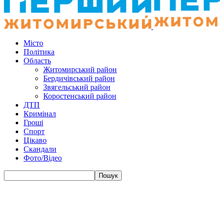
Місто
Політика
Область
Житомирський район
Бердичівський район
Звягельський район
Коростенський район
ДТП
Кримінал
Гроші
Спорт
Цікаво
Скандали
Фото/Відео