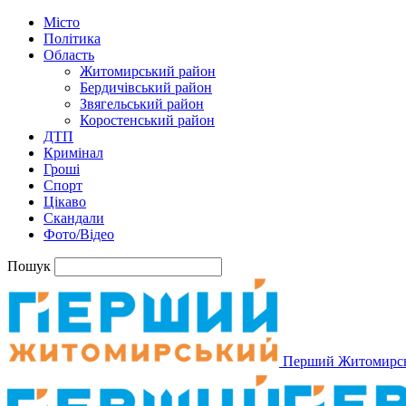
Місто
Політика
Область
Житомирський район
Бердичівський район
Звягельський район
Коростенський район
ДТП
Кримінал
Гроші
Спорт
Цікаво
Скандали
Фото/Відео
Пошук
Перший Житомирс