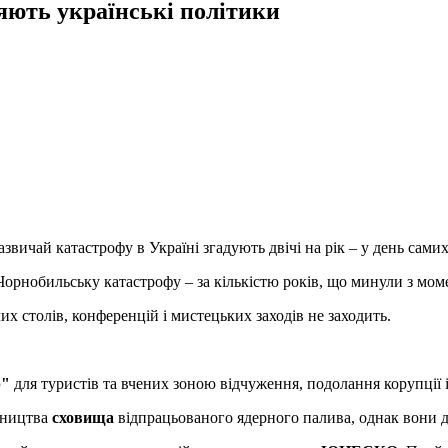
цяють українські політики
звичай катастрофу в Україні згадують двічі на рік – у день самих 
 Чорнобильську катастрофу – за кількістю років, що минули з моме
их столів, конференцій і мистецьких заходів не заходить.
р"
для туристів та вчених зоною відчуження, подолання корупції 
івництва
сховища
відпрацьованого ядерного палива, однак вони до