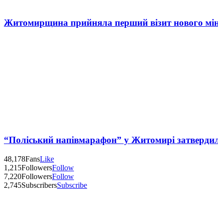
Житомирщина прийняла перший візит нового мін
“Поліський напівмарафон” у Житомирі затверди
48,178
Fans
Like
1,215
Followers
Follow
7,220
Followers
Follow
2,745
Subscribers
Subscribe