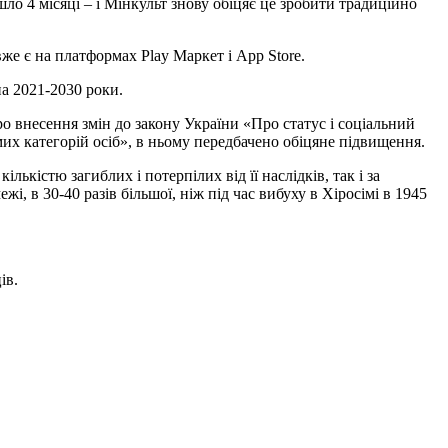
ло 4 місяці – і Мінкульт знову обіцяє це зробити традиційно
же є на платформах Play Маркет і App Store.
на 2021-2030 роки.
ро внесення змін до закону України «Про статус і соціальний
их категорій осіб», в ньому передбачено обіцяне підвищення.
лькістю загиблих і потерпілих від її наслідків, так і за
, в 30-40 разів більшої, ніж під час вибуху в Хіросімі в 1945
ів.