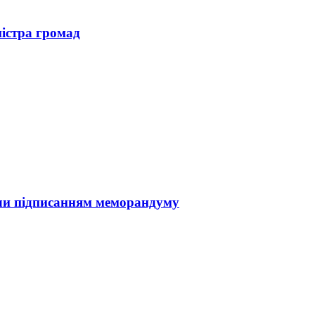
істра громад
ли підписанням меморандуму