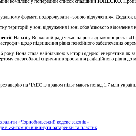
ський комплекс у попередній список спадщини
ЮНЕСКО
. Пройш
ртуальному форматі подорожувати «зоною відчуження». Додаток в
тку територій у зоні відчуження і зоні обов’язкового відселення 
енсії
. Наразі у Верховній раді чекає на розгляд законопроєкт «П
тастрофи» щодо підвищення рівня пенсійного забезпечення окрем
року. Вона стала найбільшою в історії ядерної енергетики як за кі
тому енергоблоці спричинив зростання радіаційного рівня до межі
рез аварію на ЧАЕС із правом пільг мають понад 1,7 млн українц
хвалити «Чорнобильський кодекс законів»
 де в Житомирі викинути батарейки та пластик