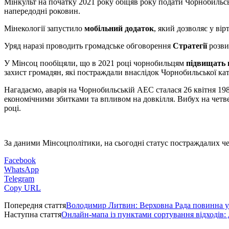
Мінкульт на початку 2021 року обіцяв року подати Чорнобиль
напередодні роковин.
Мінекології запустило
мобільний додаток
, який дозволяє у ві
Уряд наразі проводить громадське обговорення
Стратегії
розви
У Мінсоц пообіцяли, що в 2021 році чорнобильцям
підвищать п
захист громадян, які постраждали внаслідок Чорнобильської ка
Нагадаємо, аварія на Чорнобильській АЕС сталася 26 квітня 1986 
економічними збитками та впливом на довкілля. Вибух на четвер
році.
За даними Мінсоцполітики, на сьогодні статус постраждалих че
Facebook
WhatsApp
Telegram
Copy URL
Попередня стаття
Володимир Литвин: Верховна Рада повинна у
Наступна стаття
Онлайн-мапа із пунктами сортування відходів: