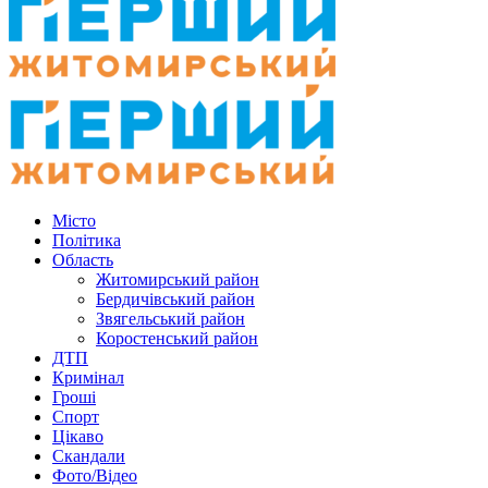
Місто
Політика
Область
Житомирський район
Бердичівський район
Звягельський район
Коростенський район
ДТП
Кримінал
Гроші
Спорт
Цікаво
Скандали
Фото/Відео