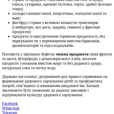
(чіпси, сухарики, кремові тістечка, торти, здобні булочки
тощо);
солодкі газовані напої, енергетики, тонізуючі напої та
каву;
фастфуд і страви з великою кількістю трансжирів
(гамбургери, хот-доги, шаурму, смажені у фритюрі
продукти);
продукти із простроченим терміном придатності, без
маркування чи з перевищеним вмістом барвників,
ароматизаторів та підсолоджувачів.
Натомість у шкільних буфетах
можна продавати
свіжі фрукти
та овочі, бутерброди з цільнозернового хліба, молочні
продукти з низьким вмістом жиру та без доданого цукру,
натуральні соки та питну воду.
Держава наголошує: дотримання цих правил спрямоване на
формування здорового харчування дітей та профілактику
хвороб, пов’язаних із вживанням шкідливої їжі. Батьків
закликають бути уважними до раціону школярів і
підтримувати культуру здорового харчування.
Facebook
WhatsApp
Telegram