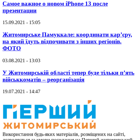
Самое важное о новом iPhone 13 после
презентации
15.09.2021 - 15:05
Житомирське Памуккале: координати кар’єру,
на який їдуть відпочивати з інших регіонів.
ФОТО
03.08.2021 - 13:03
У Житомирській області тепер буде тільки п’ять
військкоматів – реорганізація
19.07.2021 - 14:47
Використання будь-яких матеріалів, розміщених на сайті,
дозволяється за умови посилання на Перший житомирський