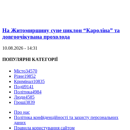
На Житомирщину суне циклон “Кароліна” та
довгоочікувана прохолода
10.08.2026 - 14:31
ПОПУЛЯРНІ КАТЕГОРІЇ
Місто
34570
Різне
19852
Кримінал
10835
Події
9141
Політика
4984
Люди
4585
Гроші
3839
Про нас
Політика конфіденційності та захисту персональних
даних
Правила користування сайтом