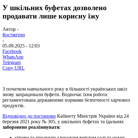
У шкільних буфетах дозволено
продавати лише корисну їжу
Автор -
Костянтин
-
05.09.2025 - 12:03
Facebook
WhatsApp
Telegram
Copy URL
З початком навчального року в більшості українських шкіл
знову запрацювали буфети. Водночас їхня робота
регламентована державними нормами безпечності харчових
продуктів.
Відповідно до постанови
Кабінету Міністрів України від 24
березня 2021 року № 305, у шкільних буфетах та їдальнях
заборонено реалізовувати
:
страви та продукти з високим вмістом солі та цукру