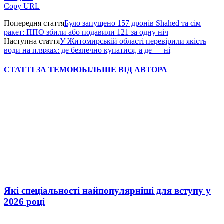
Copy URL
Попередня стаття
Було запущено 157 дронів Shahed та сім
ракет: ППО збили або подавили 121 за одну ніч
Наступна стаття
У Житомирській області перевірили якість
води на пляжах: де безпечно купатися, а де — ні
СТАТТІ ЗА ТЕМОЮ
БІЛЬШЕ ВІД АВТОРА
Які спеціальності найпопулярніші для вступу у
2026 році