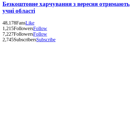
Безкоштовне харчування з вересня отримають
учні області
48,178
Fans
Like
1,215
Followers
Follow
7,227
Followers
Follow
2,745
Subscribers
Subscribe