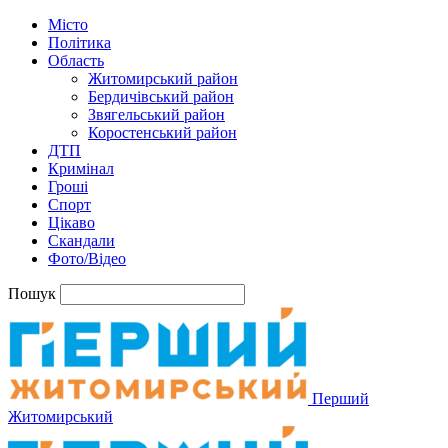
Місто
Політика
Область
Житомирський район
Бердичівський район
Звягельський район
Коростенський район
ДТП
Кримінал
Гроші
Спорт
Цікаво
Скандали
Фото/Відео
Пошук
Перший
Житомирський