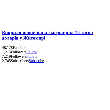
Викрили новий канал міграції за 15 тисяч
доларів у Житомирі
48,178
Fans
Like
1,215
Followers
Follow
7,219
Followers
Follow
2,745
Subscribers
Subscribe