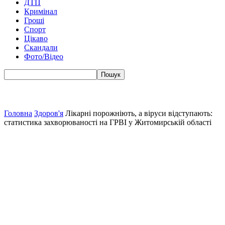
ДТП
Кримінал
Гроші
Спорт
Цікаво
Скандали
Фото/Відео
Головна
Здоров'я
Лікарні порожніють, а віруси відступають:
статистика захворюваності на ГРВІ у Житомирській області