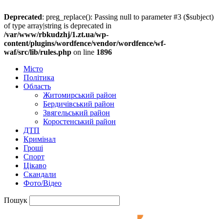
Deprecated
: preg_replace(): Passing null to parameter #3 ($subject)
of type array|string is deprecated in
/var/www/rbkudzhj/1.zt.ua/wp-
content/plugins/wordfence/vendor/wordfence/wf-
waf/src/lib/rules.php
on line
1896
Місто
Політика
Область
Житомирський район
Бердичівський район
Звягельський район
Коростенський район
ДТП
Кримінал
Гроші
Спорт
Цікаво
Скандали
Фото/Відео
Пошук