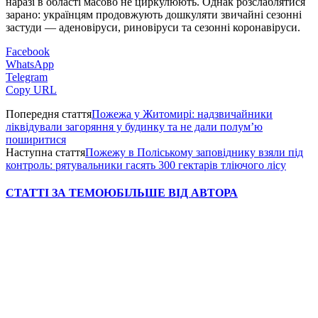
наразі в області масово не циркулюють. Однак розслаблятися
зарано: українцям продовжують дошкуляти звичайні сезонні
застуди — аденовіруси, риновіруси та сезонні коронавіруси.
Facebook
WhatsApp
Telegram
Copy URL
Попередня стаття
Пожежа у Житомирі: надзвичайники
ліквідували загоряння у будинку та не дали полум’ю
поширитися
Наступна стаття
Пожежу в Поліському заповіднику взяли під
контроль: рятувальники гасять 300 гектарів тліючого лісу
СТАТТІ ЗА ТЕМОЮ
БІЛЬШЕ ВІД АВТОРА