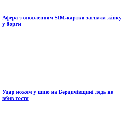
Афера з оновленням SIM-картки загнала жінку
у борги
Удар ножем у шию на Бердичівщині ледь не
вбив гостя