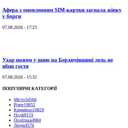
Афера з оновленням SIM-картки загнала жінку
у борги
07.08.2026 - 17:23
Удар ножем у шию на Бердичівщині ледь не
вбив гостя
07.08.2026 - 15:32
ПОПУЛЯРНІ КАТЕГОРІЇ
Місто
34566
Різне
19852
Кримінал
10829
Події
9133
Політика
4984
Люди
4576