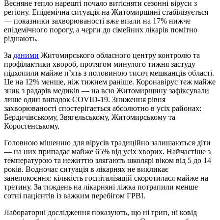
Весняне тепло нарешті почало витісняти сезонні віруси з
регіону. Епідемічна ситуація на Житомирщині стабілізується
— показники захворюваності вже впали на 17% нижче
епідемічного порогу, а черги до сімейних лікарів помітно
рідшають.
За
даними
Житомирського обласного центру контролю та
профілактики хвороб, протягом минулого тижня застуду
підхопили майже п’ять з половиною тисяч мешканців області.
Це на 12% менше, ніж тижнем раніше. Коронавірус теж майже
зник з радарів медиків — на всю Житомирщину зафіксували
лише один випадок COVID-19. Зниження рівня
захворюваності спостерігається абсолютно в усіх районах:
Бердичівському, Звягельському, Житомирському та
Коростенському.
Головною мішенню для вірусів традиційно залишаються діти
— на них припадає майже 65% від усіх хворих. Найчастіше з
температурою та нежиттю злягають школярі віком від 5 до 14
років. Водночас ситуація в лікарнях не викликає
занепокоєння: кількість госпіталізацій скоротилася майже на
третину. За тиждень на лікарняні ліжка потрапили менше
сотні пацієнтів із важким перебігом ГРВІ.
Лабораторні дослідження показують, що ні грип, ні ковід